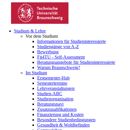
Studium & Lehre
Vor dem Studium
Informationen für Studieninteressierte
Studiengänge von A-Z
Bewerbung
Fit4TU - Self-Assessment
Beratungsangebote für Studieninteressierte
Warum Braunschweig?
Im Studium
Erstsemester-Hub
Semestertermine
Lehrveranstaltungen
Studien-ABC
Studienorganisation
Beratungsnavi
Zusatzqualifikationen
Finanzierung und Kosten
Besondere Studienbedingungen
Gesundheit & Wohlbefinden