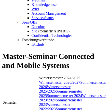
Webmail
Knowledgebase
Wiki
Account Management
Service-Status
Spin-Offs
Docoloc
bliq
(formerly AIPARK)
Confidential Technologies
Forschungsverbünde
IST.hub
Master-Seminar Connected
and Mobile Systems
Wintersemester 2024/2025
Wintersemester 2026/2027
Sommersemester
2026
Wintersemester
2025/2026
Sommersemester
2025
Sommersemester 2024
Wintersemester
2023/2024
Sommersemester
Semester
2023
Wintersemester
2022/2023
Sommersemester