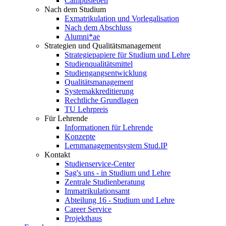
Campusleben
Nach dem Studium
Exmatrikulation und Vorlegalisation
Nach dem Abschluss
Alumni*ae
Strategien und Qualitätsmanagement
Strategiepapiere für Studium und Lehre
Studienqualitätsmittel
Studiengangsentwicklung
Qualitätsmanagement
Systemakkreditierung
Rechtliche Grundlagen
TU Lehrpreis
Für Lehrende
Informationen für Lehrende
Konzepte
Lernmanagementsystem Stud.IP
Kontakt
Studienservice-Center
Sag's uns - in Studium und Lehre
Zentrale Studienberatung
Immatrikulationsamt
Abteilung 16 - Studium und Lehre
Career Service
Projekthaus