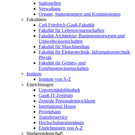
Stabsstellen
Verwaltung
Organe, Statusgruppen und Kommissionen
Fakultäten
Carl-Friedrich-Gauß-Fakultät
Fakultät für Lebenswissenschaften
Fakultät Architektur, Bauingenieurwesen und
Umweltwissenschaften
Fakultät für Maschinenbau
Fakultät für Elektrotechnik, Informationstechnik,
Physik
Fakultät für Geistes- und
Erziehungswissenschaften
Institute
Institute von A-Z
Einrichtungen
Universitätsbibliothek
Gauß-IT-Zentrum
Zentrale Personalentwicklung
International House
Projekthaus
Transferservice
Hochschulsportzentrum
Einrichtungen von A-Z
Studierendenschaft