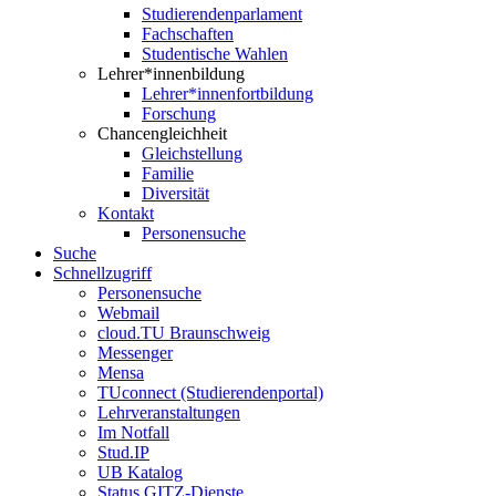
Studierendenparlament
Fachschaften
Studentische Wahlen
Lehrer*innenbildung
Lehrer*innenfortbildung
Forschung
Chancengleichheit
Gleichstellung
Familie
Diversität
Kontakt
Personensuche
Suche
Schnellzugriff
Personensuche
Webmail
cloud.TU Braunschweig
Messenger
Mensa
TUconnect (Studierendenportal)
Lehrveranstaltungen
Im Notfall
Stud.IP
UB Katalog
Status GITZ-Dienste