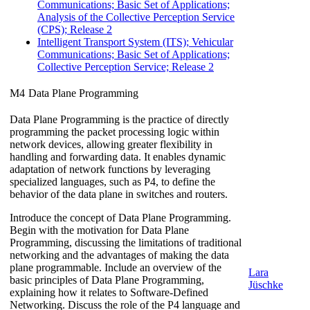
Communications; Basic Set of Applications;
Analysis of the Collective Perception Service
(CPS); Release 2
Intelligent Transport System (ITS); Vehicular
Communications; Basic Set of Applications;
Collective Perception Service; Release 2
M4
Data Plane Programming
Data Plane Programming is the practice of directly
programming the packet processing logic within
network devices, allowing greater flexibility in
handling and forwarding data. It enables dynamic
adaptation of network functions by leveraging
specialized languages, such as P4, to define the
behavior of the data plane in switches and routers.
Introduce the concept of Data Plane Programming.
Begin with the motivation for Data Plane
Programming, discussing the limitations of traditional
networking and the advantages of making the data
plane programmable. Include an overview of the
Lara
basic principles of Data Plane Programming,
Jüschke
explaining how it relates to Software-Defined
Networking. Discuss the role of the P4 language and