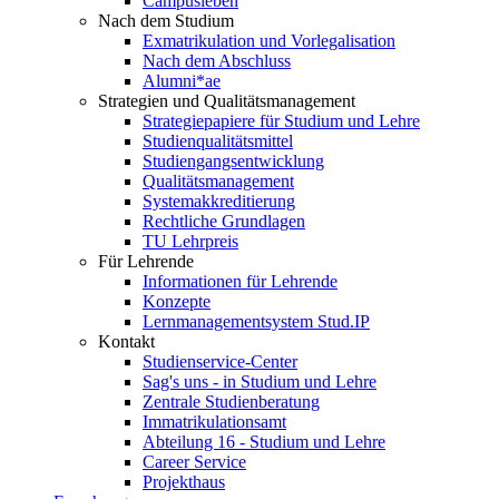
Campusleben
Nach dem Studium
Exmatrikulation und Vorlegalisation
Nach dem Abschluss
Alumni*ae
Strategien und Qualitätsmanagement
Strategiepapiere für Studium und Lehre
Studienqualitätsmittel
Studiengangsentwicklung
Qualitätsmanagement
Systemakkreditierung
Rechtliche Grundlagen
TU Lehrpreis
Für Lehrende
Informationen für Lehrende
Konzepte
Lernmanagementsystem Stud.IP
Kontakt
Studienservice-Center
Sag's uns - in Studium und Lehre
Zentrale Studienberatung
Immatrikulationsamt
Abteilung 16 - Studium und Lehre
Career Service
Projekthaus