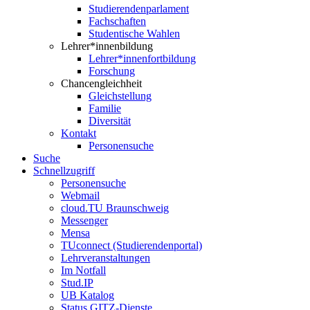
Studierendenparlament
Fachschaften
Studentische Wahlen
Lehrer*innenbildung
Lehrer*innenfortbildung
Forschung
Chancengleichheit
Gleichstellung
Familie
Diversität
Kontakt
Personensuche
Suche
Schnellzugriff
Personensuche
Webmail
cloud.TU Braunschweig
Messenger
Mensa
TUconnect (Studierendenportal)
Lehrveranstaltungen
Im Notfall
Stud.IP
UB Katalog
Status GITZ-Dienste