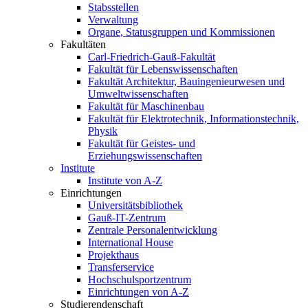
Stabsstellen
Verwaltung
Organe, Statusgruppen und Kommissionen
Fakultäten
Carl-Friedrich-Gauß-Fakultät
Fakultät für Lebenswissenschaften
Fakultät Architektur, Bauingenieurwesen und
Umweltwissenschaften
Fakultät für Maschinenbau
Fakultät für Elektrotechnik, Informationstechnik,
Physik
Fakultät für Geistes- und
Erziehungswissenschaften
Institute
Institute von A-Z
Einrichtungen
Universitätsbibliothek
Gauß-IT-Zentrum
Zentrale Personalentwicklung
International House
Projekthaus
Transferservice
Hochschulsportzentrum
Einrichtungen von A-Z
Studierendenschaft