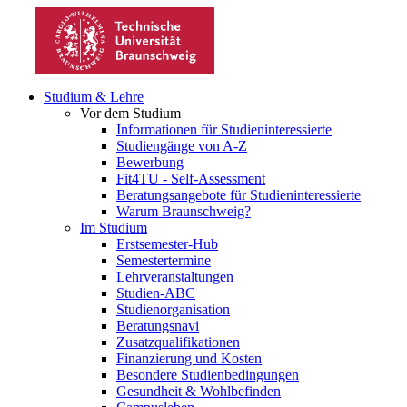
Studium & Lehre
Vor dem Studium
Informationen für Studieninteressierte
Studiengänge von A-Z
Bewerbung
Fit4TU - Self-Assessment
Beratungsangebote für Studieninteressierte
Warum Braunschweig?
Im Studium
Erstsemester-Hub
Semestertermine
Lehrveranstaltungen
Studien-ABC
Studienorganisation
Beratungsnavi
Zusatzqualifikationen
Finanzierung und Kosten
Besondere Studienbedingungen
Gesundheit & Wohlbefinden