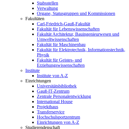
Stabsstellen
Verwaltung
Organe, Statusgruppen und Kommissionen
Fakultäten
Carl-Friedrich-Gauß-Fakultät
Fakultät für Lebenswissenschaften
Fakultät Architektur, Bauingenieurwesen und
Umweltwissenschaften
Fakultät für Maschinenbau
Fakultät für Elektrotechnik, Informationstechnik,
Physik
Fakultät für Geistes- und
Erziehungswissenschaften
Institute
Institute von A-Z
Einrichtungen
Universitätsbibliothek
Gauß-IT-Zentrum
Zentrale Personalentwicklung
International House
Projekthaus
Transferservice
Hochschulsportzentrum
Einrichtungen von A-Z
Studierendenschaft