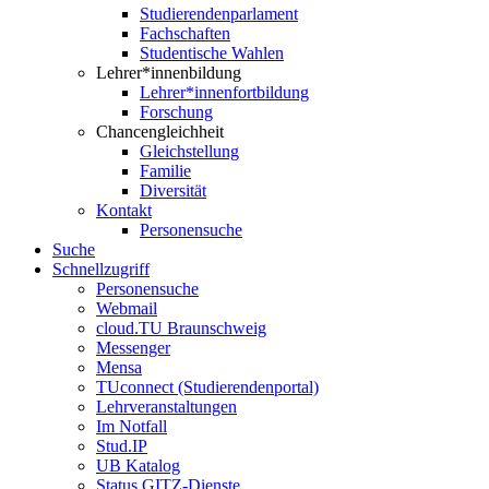
Studierendenparlament
Fachschaften
Studentische Wahlen
Lehrer*innenbildung
Lehrer*innenfortbildung
Forschung
Chancengleichheit
Gleichstellung
Familie
Diversität
Kontakt
Personensuche
Suche
Schnellzugriff
Personensuche
Webmail
cloud.TU Braunschweig
Messenger
Mensa
TUconnect (Studierendenportal)
Lehrveranstaltungen
Im Notfall
Stud.IP
UB Katalog
Status GITZ-Dienste