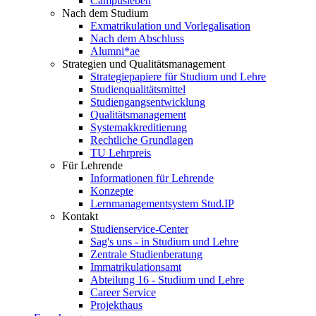
Campusleben
Nach dem Studium
Exmatrikulation und Vorlegalisation
Nach dem Abschluss
Alumni*ae
Strategien und Qualitätsmanagement
Strategiepapiere für Studium und Lehre
Studienqualitätsmittel
Studiengangsentwicklung
Qualitätsmanagement
Systemakkreditierung
Rechtliche Grundlagen
TU Lehrpreis
Für Lehrende
Informationen für Lehrende
Konzepte
Lernmanagementsystem Stud.IP
Kontakt
Studienservice-Center
Sag's uns - in Studium und Lehre
Zentrale Studienberatung
Immatrikulationsamt
Abteilung 16 - Studium und Lehre
Career Service
Projekthaus