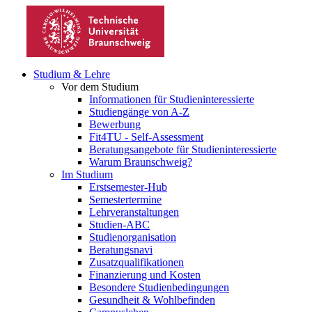
Studium & Lehre
Vor dem Studium
Informationen für Studieninteressierte
Studiengänge von A-Z
Bewerbung
Fit4TU - Self-Assessment
Beratungsangebote für Studieninteressierte
Warum Braunschweig?
Im Studium
Erstsemester-Hub
Semestertermine
Lehrveranstaltungen
Studien-ABC
Studienorganisation
Beratungsnavi
Zusatzqualifikationen
Finanzierung und Kosten
Besondere Studienbedingungen
Gesundheit & Wohlbefinden