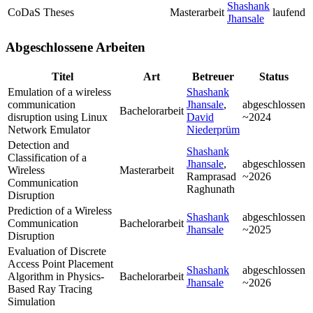
Shashank
CoDaS Theses
Masterarbeit
laufend
Jhansale
Abgeschlossene Arbeiten
Titel
Art
Betreuer
Status
Emulation of a wireless
Shashank
communication
Jhansale
,
abgeschlossen
Bachelorarbeit
disruption using Linux
David
~2024
Network Emulator
Niederprüm
Detection and
Shashank
Classification of a
Jhansale
,
abgeschlossen
Wireless
Masterarbeit
Ramprasad
~2026
Communication
Raghunath
Disruption
Prediction of a Wireless
Shashank
abgeschlossen
Communication
Bachelorarbeit
Jhansale
~2025
Disruption
Evaluation of Discrete
Access Point Placement
Shashank
abgeschlossen
Algorithm in Physics-
Bachelorarbeit
Jhansale
~2026
Based Ray Tracing
Simulation