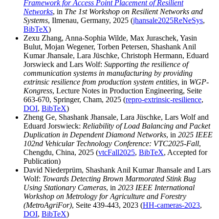
Framework for Access Point Placement of Resilient
Networks
, in
The 1st Workshop on Resilient Networks and
Systems
, Ilmenau, Germany, 2025 (
jhansale2025ReNeSys
,
BibTeX
)
Zexu Zhang, Anna-Sophia Wilde, Max Juraschek, Yasin
Bulut, Mojan Wegener, Torben Petersen, Shashank Anil
Kumar Jhansale, Lara Jüschke, Christoph Hermann, Eduard
Jorswieck and Lars Wolf:
Supporting the resilience of
communication systems in manufacturing by providing
extrinsic resilience from production system entities
, in
WGP-
Kongress
, Lecture Notes in Production Engineering, Seite
663-670, Springer, Cham, 2025 (
repro-extrinsic-resilience
,
DOI
,
BibTeX
)
Zheng Ge, Shashank Jhansale, Lara Jüschke, Lars Wolf and
Eduard Jorswieck:
Reliability of Load Balancing and Packet
Duplication in Dependent Diamond Networks
, in
2025 IEEE
102nd Vehicular Technology Conference: VTC2025-Fall
,
Chengdu, China, 2025 (
vtcFall2025
,
BibTeX
, Accepted for
Publication)
David Niederprüm, Shashank Anil Kumar Jhansale and Lars
Wolf:
Towards Detecting Brown Marmorated Stink Bug
Using Stationary Cameras
, in
2023 IEEE International
Workshop on Metrology for Agriculture and Forestry
(MetroAgriFor)
, Seite 439-443, 2023 (
HH-cameras-2023
,
DOI
,
BibTeX
)