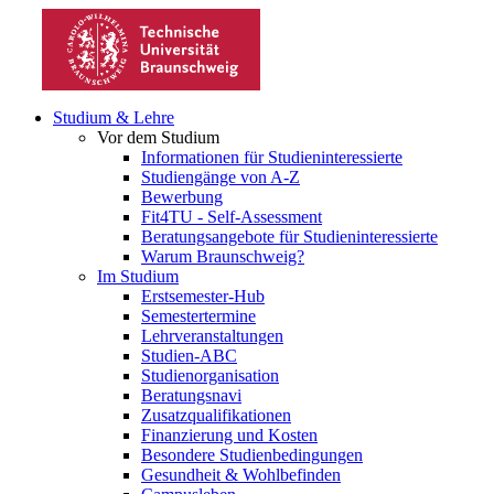
Studium & Lehre
Vor dem Studium
Informationen für Studieninteressierte
Studiengänge von A-Z
Bewerbung
Fit4TU - Self-Assessment
Beratungsangebote für Studieninteressierte
Warum Braunschweig?
Im Studium
Erstsemester-Hub
Semestertermine
Lehrveranstaltungen
Studien-ABC
Studienorganisation
Beratungsnavi
Zusatzqualifikationen
Finanzierung und Kosten
Besondere Studienbedingungen
Gesundheit & Wohlbefinden