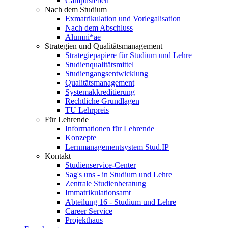
Campusleben
Nach dem Studium
Exmatrikulation und Vorlegalisation
Nach dem Abschluss
Alumni*ae
Strategien und Qualitätsmanagement
Strategiepapiere für Studium und Lehre
Studienqualitätsmittel
Studiengangsentwicklung
Qualitätsmanagement
Systemakkreditierung
Rechtliche Grundlagen
TU Lehrpreis
Für Lehrende
Informationen für Lehrende
Konzepte
Lernmanagementsystem Stud.IP
Kontakt
Studienservice-Center
Sag's uns - in Studium und Lehre
Zentrale Studienberatung
Immatrikulationsamt
Abteilung 16 - Studium und Lehre
Career Service
Projekthaus