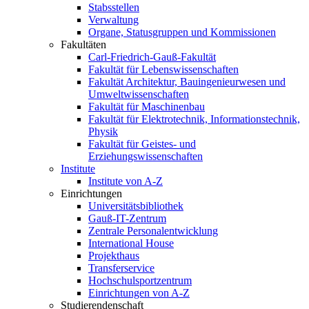
Stabsstellen
Verwaltung
Organe, Statusgruppen und Kommissionen
Fakultäten
Carl-Friedrich-Gauß-Fakultät
Fakultät für Lebenswissenschaften
Fakultät Architektur, Bauingenieurwesen und
Umweltwissenschaften
Fakultät für Maschinenbau
Fakultät für Elektrotechnik, Informationstechnik,
Physik
Fakultät für Geistes- und
Erziehungswissenschaften
Institute
Institute von A-Z
Einrichtungen
Universitätsbibliothek
Gauß-IT-Zentrum
Zentrale Personalentwicklung
International House
Projekthaus
Transferservice
Hochschulsportzentrum
Einrichtungen von A-Z
Studierendenschaft