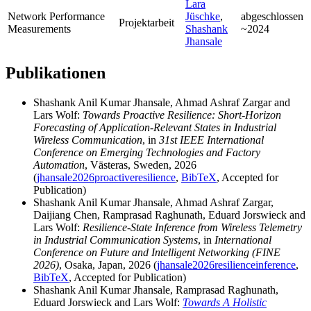
Lara
Network Performance
Jüschke
,
abgeschlossen
Projektarbeit
Measurements
Shashank
~2024
Jhansale
Publikationen
Shashank Anil Kumar Jhansale, Ahmad Ashraf Zargar and
Lars Wolf:
Towards Proactive Resilience: Short-Horizon
Forecasting of Application-Relevant States in Industrial
Wireless Communication
, in
31st IEEE International
Conference on Emerging Technologies and Factory
Automation
, Västeras, Sweden, 2026
(
jhansale2026proactiveresilience
,
BibTeX
, Accepted for
Publication)
Shashank Anil Kumar Jhansale, Ahmad Ashraf Zargar,
Daijiang Chen, Ramprasad Raghunath, Eduard Jorswieck and
Lars Wolf:
Resilience-State Inference from Wireless Telemetry
in Industrial Communication Systems
, in
International
Conference on Future and Intelligent Networking (FINE
2026)
, Osaka, Japan, 2026 (
jhansale2026resilienceinference
,
BibTeX
, Accepted for Publication)
Shashank Anil Kumar Jhansale, Ramprasad Raghunath,
Eduard Jorswieck and Lars Wolf:
Towards A Holistic