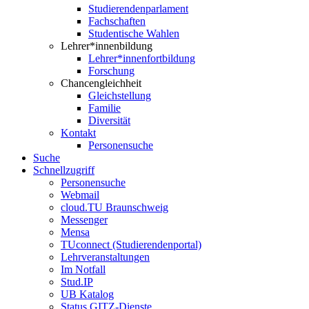
Studierendenparlament
Fachschaften
Studentische Wahlen
Lehrer*innenbildung
Lehrer*innenfortbildung
Forschung
Chancengleichheit
Gleichstellung
Familie
Diversität
Kontakt
Personensuche
Suche
Schnellzugriff
Personensuche
Webmail
cloud.TU Braunschweig
Messenger
Mensa
TUconnect (Studierendenportal)
Lehrveranstaltungen
Im Notfall
Stud.IP
UB Katalog
Status GITZ-Dienste