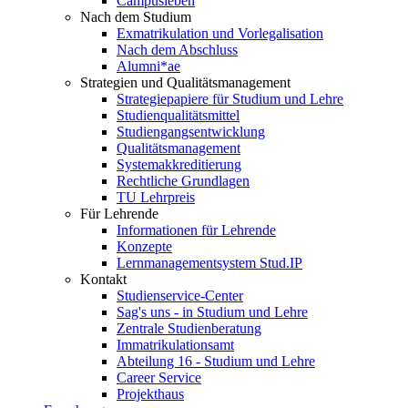
Campusleben
Nach dem Studium
Exmatrikulation und Vorlegalisation
Nach dem Abschluss
Alumni*ae
Strategien und Qualitätsmanagement
Strategiepapiere für Studium und Lehre
Studienqualitätsmittel
Studiengangsentwicklung
Qualitätsmanagement
Systemakkreditierung
Rechtliche Grundlagen
TU Lehrpreis
Für Lehrende
Informationen für Lehrende
Konzepte
Lernmanagementsystem Stud.IP
Kontakt
Studienservice-Center
Sag's uns - in Studium und Lehre
Zentrale Studienberatung
Immatrikulationsamt
Abteilung 16 - Studium und Lehre
Career Service
Projekthaus