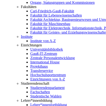
Organe, Statusgruppen und Kommissionen
Fakultäten
Carl-Friedrich-Gauß-Fakultät
Fakultät für Lebenswissenschaften
Fakultät Architektur, Bauingenieurwesen und Um
Fakultät für Maschinenbau
Fakultät für Elektrotechnik, Informationstechnik, 
Fakultät für Geistes- und Erziehungswissenschafte
Institute
Institute von A-Z
Einrichtungen
Universitätsbibliothek
Gauß-IT-Zentrum
Zentrale Personalentwicklung
International House
Projekthaus
Transferservice
Hochschulsportzentrum
Einrichtungen von A-Z
Studierendenschaft
Studierendenparlament
Fachschaften
Studentische Wahlen
Lehrer*innenbildung
Lehrer*innenfortbildung