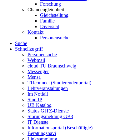
Forschung
Chancengleichheit
Gleichstellung
Familie
Diversität
Kontakt
Personensuche
Suche
Schnellzugriff
Personensuche
Webmail
cloud.TU Braunschweig
Messenger
Mensa
TUconnect (Studierendenportal)
Lehrveranstaltungen
Im Notfall
Stud.IP
UB Katalog
Status GITZ-Dienste
Störungsmeldung GB3
IT Dienste
Informationsportal (Beschäftigte)
Beratungsnavi
Linksammlung