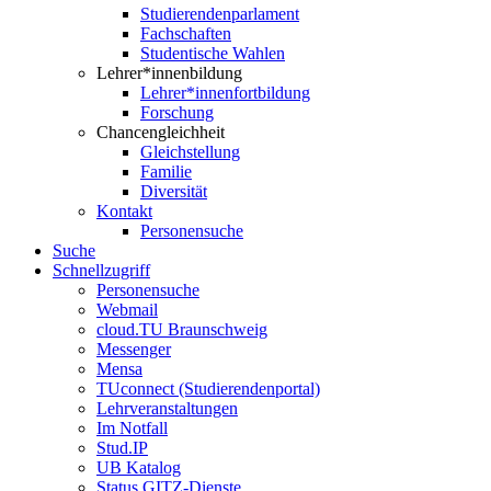
Studierendenparlament
Fachschaften
Studentische Wahlen
Lehrer*innenbildung
Lehrer*innenfortbildung
Forschung
Chancengleichheit
Gleichstellung
Familie
Diversität
Kontakt
Personensuche
Suche
Schnellzugriff
Personensuche
Webmail
cloud.TU Braunschweig
Messenger
Mensa
TUconnect (Studierendenportal)
Lehrveranstaltungen
Im Notfall
Stud.IP
UB Katalog
Status GITZ-Dienste