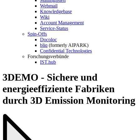
Mailinglisten
Webmail
Knowledgebase
Wiki
Account Management
Service-Status
Spin-Offs
Docoloc
bliq
(formerly AIPARK)
Confidential Technologies
Forschungsverbünde
IST.hub
3DEMO - Sichere und
energieeffiziente Fabriken
durch 3D Emission Monitoring