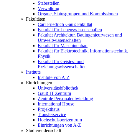
Stabsstellen
Verwaltung
Organe, Statusgruppen und Kommissionen
Fakultäten
Carl-Friedrich-Gauß-Fakultät
Fakultät für Lebenswissenschaften
Fakultät Architektur, Bauingenieurwesen und
Umweltwissenschaften
Fakultät für Maschinenbau
Fakultät für Elektrotechnik, Informationstechnik,
Physik
Fakultät für Geistes- und
Erziehungswissenschaften
Institute
Institute von A-Z
Einrichtungen
Universitätsbibliothek
Gauß-IT-Zentrum
Zentrale Personalentwicklung
International House
Projekthaus
Transferservice
Hochschulsportzentrum
Einrichtungen von A-Z
Studierendenschaft