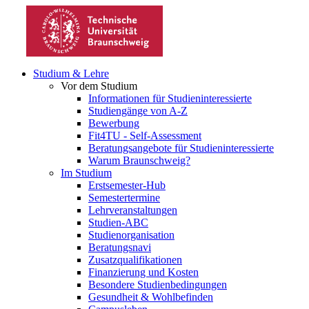
Studium & Lehre
Vor dem Studium
Informationen für Studieninteressierte
Studiengänge von A-Z
Bewerbung
Fit4TU - Self-Assessment
Beratungsangebote für Studieninteressierte
Warum Braunschweig?
Im Studium
Erstsemester-Hub
Semestertermine
Lehrveranstaltungen
Studien-ABC
Studienorganisation
Beratungsnavi
Zusatzqualifikationen
Finanzierung und Kosten
Besondere Studienbedingungen
Gesundheit & Wohlbefinden