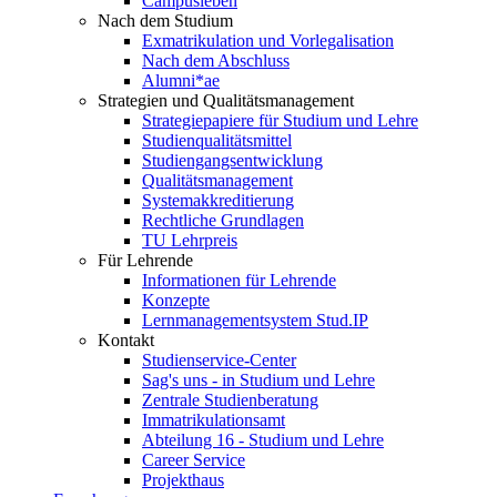
Campusleben
Nach dem Studium
Exmatrikulation und Vorlegalisation
Nach dem Abschluss
Alumni*ae
Strategien und Qualitätsmanagement
Strategiepapiere für Studium und Lehre
Studienqualitätsmittel
Studiengangsentwicklung
Qualitätsmanagement
Systemakkreditierung
Rechtliche Grundlagen
TU Lehrpreis
Für Lehrende
Informationen für Lehrende
Konzepte
Lernmanagementsystem Stud.IP
Kontakt
Studienservice-Center
Sag's uns - in Studium und Lehre
Zentrale Studienberatung
Immatrikulationsamt
Abteilung 16 - Studium und Lehre
Career Service
Projekthaus