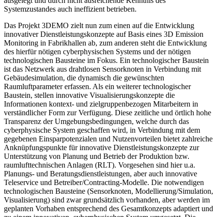
ausgelegt und durch nicht ausreichende Kenntnis des
Systemzustandes auch ineffizient betrieben.
Das Projekt 3DEMO zielt nun zum einen auf die Entwicklung
innovativer Dienstleistungskonzepte auf Basis eines 3D Emission
Monitoring in Fabrikhallen ab, zum anderen steht die Entwicklung
des hierfür nötigen cyberphysischen Systems und der nötigen
technologischen Bausteine im Fokus. Ein technologischer Baustein
ist das Netzwerk aus drahtlosen Sensorknoten in Verbindung mit
Gebäudesimulation, die dynamisch die gewünschten
Raumluftparameter erfassen. Als ein weiterer technologischer
Baustein, stellen innovative Visualisierungskonzepte die
Informationen kontext- und zielgruppenbezogen Mitarbeitern in
verständlicher Form zur Verfügung. Diese zeitliche und örtlich hohe
Transparenz der Umgebungsbedingungen, welche durch das
cyberphysische System geschaffen wird, in Verbindung mit dem
gegebenen Einsparpotenzialen und Nutzenvorteilen bietet zahlreiche
Anknüpfungspunkte für innovative Dienstleistungskonzepte zur
Unterstützung von Planung und Betrieb der Produktion bzw.
raumlufttechnischen Anlagen (RLT). Vorgesehen sind hier u.a.
Planungs- und Beratungsdienstleistungen, aber auch innovative
Teleservice und Betreiber/Contracting-Modelle. Die notwendigen
technologischen Bausteine (Sensorknoten, Modellierung/Simulation,
Visualisierung) sind zwar grundsätzlich vorhanden, aber werden im
geplanten Vorhaben entsprechend des Gesamtkonzepts adaptiert und