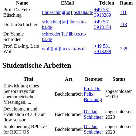
Name
EMail
Telefon
Raum
Prof. Dr. Felix
+49 531
f.buesching[[at]]ostfalia.de
111
Büsching
3913289
schlichter[[at]]ibr.cs.tu-
+49 531
Dr. Jan Schlichter
118
bs.de
3913154
Dr. Yannic
schroeder[[at]]ibr.cs.tu-
Schröder
bs.de
Prof. Dr.-Ing. Lars
+49 531
wolf[[at]]ibr.cs.tu-bs.de
138
Wolf
3913288
Studentische Arbeiten
Titel
Art
Betreuer
Status
Entwicklung eines
Prof. Dr.
Sensorarrays für
abgeschlossen
Bachelorarbeit
Felix
anemometrische
~2019
Büsching
Messungen, ...
Development and
Dr. Jan
abgeschlossen
Evaluation of a 3D air
Bachelorarbeit
Schlichter
2020
flow sensor
Implementing BPbisv7
Dr. Jan
abgeschlossen
Bachelorarbeit
for RIOT OS
Schlichter
2020