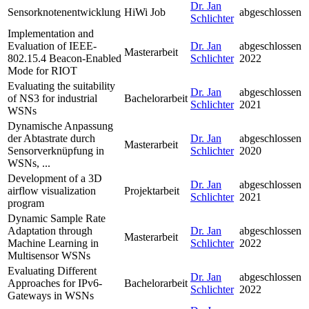
Dr. Jan
Sensorknotenentwicklung
HiWi Job
abgeschlossen
Schlichter
Implementation and
Evaluation of IEEE-
Dr. Jan
abgeschlossen
Masterarbeit
802.15.4 Beacon-Enabled
Schlichter
2022
Mode for RIOT
Evaluating the suitability
Dr. Jan
abgeschlossen
of NS3 for industrial
Bachelorarbeit
Schlichter
2021
WSNs
Dynamische Anpassung
der Abtastrate durch
Dr. Jan
abgeschlossen
Masterarbeit
Sensorverknüpfung in
Schlichter
2020
WSNs, ...
Development of a 3D
Dr. Jan
abgeschlossen
airflow visualization
Projektarbeit
Schlichter
2021
program
Dynamic Sample Rate
Adaptation through
Dr. Jan
abgeschlossen
Masterarbeit
Machine Learning in
Schlichter
2022
Multisensor WSNs
Evaluating Different
Dr. Jan
abgeschlossen
Approaches for IPv6-
Bachelorarbeit
Schlichter
2022
Gateways in WSNs