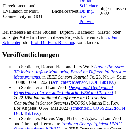
Dr. Jan
Development and
Schlichter
,
abgeschlossen
Evaluation of Multi-
Bachelorarbeit
Dr.-Ing.
2022
Connectivity in RIOT
Sven
Pullwitt
Bei Interesse an einer Studien-, Diplom-, Bachelor-, Master- oder
sonstiger Arbeit im Bereich dieses Projekts bitte einfach
Dr. Jan
Schlichter
oder
Prof. Dr. Felix Büsching
kontakieren.
Veröffentlichungen
Jan Schlichter, Roman Ficht and Lars Wolf:
Under Pressure:
3D Indoor Airflow Monitoring Based on Differential Pressure
Measurements
, in
IEEE Sensors Journal
, Jg. 23, Nr. 14, Seite
16080-16091, 2023 (
schlichter:3dsensor
,
DOI
,
BibTeX
)
Jan Schlichter and Lars Wolf:
Design and Deployment
Experiences of a Versatile Industrial WSN and Testbed
, in
2022 18th International Conference on Distributed
Computing in Sensor Systems (DCOSS)
, Marina Del Rey,
Los Angeles, USA, Mai 2022 (
schlichter:DCOSS2022:IoTI4
,
DOI
,
BibTeX
)
Jan Schlichter, Marcus Vogt, Nishchay Agrawal, Lars Wolf
and Christoph Herrmann:
Enabling Energy Efficient HVAC
Operation through IWSNs
, in
IEEE Transactions on Green