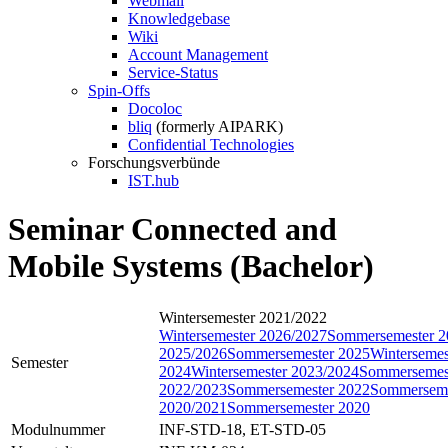
Webmail
Knowledgebase
Wiki
Account Management
Service-Status
Spin-Offs
Docoloc
bliq
(formerly AIPARK)
Confidential Technologies
Forschungsverbünde
IST.hub
Seminar Connected and
Mobile Systems (Bachelor)
Wintersemester 2021/2022
Wintersemester 2026/2027
Sommersemester 2
2025/2026
Sommersemester 2025
Wintersemes
Semester
2024
Wintersemester 2023/2024
Sommersemes
2022/2023
Sommersemester 2022
Sommerseme
2020/2021
Sommersemester 2020
Modulnummer
INF-STD-18, ET-STD-05