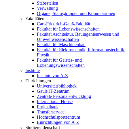
Stabsstellen
Verwaltung
Organe, Statusgruppen und Kommissionen
Fakultäten
Carl-Friedrich-Gauß-Fakultät
Fakultät für Lebenswissenschaften
Fakultät Architektur, Bauingenieurwesen und
Umweltwissenschaften
Fakultät für Maschinenbau
Fakultät für Elektrotechnik, Informationstechnik,
Physik
Fakultät für Geistes- und
Erziehungswissenschaften
Institute
Institute von A-Z
Einrichtungen
Universitätsbibliothek
Gauß-IT-Zentrum
Zentrale Personalentwicklung
International House
Projekthaus
Transferservice
Hochschulsportzentrum
Einrichtungen von A-Z
Studierendenschaft