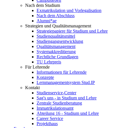
Campusleben
Nach dem Studium
Exmatrikulation und Vorlegalisation
Nach dem Abschluss
Alumni*ae
Strategien und Qualitätsmanagement
Strategiepapiere für Studium und Lehre
Studienqualitätsmittel
Studiengangsentwicklung
Qualitätsmanagement
Systemakkreditierung
Rechtliche Grundlagen
TU Lehrpreis
Für Lehrende
Informationen für Lehrende
Konzepte
Lernmanagementsystem Stud.IP
Kontakt
Studienservice-Center
Sag's uns - in Studium und Lehre
Zentrale Studienberatung
Immatrikulationsamt
Abteilung 16 - Studium und Lehre
Career Service
Projekthaus