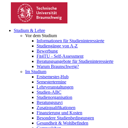
Studium & Lehre
Vor dem Studium
Informationen für Studieninteressierte
Studiengänge von A-Z
Bewerbung
Fit4TU - Self-Assessment
Beratungsangebote für Studieninteressierte
Warum Braunschweig?
Im Studium
Erstsemester-Hub
Semestertermine
Lehrveranstaltungen
Studien-ABC
Studienorganisation
Beratungsnavi
Zusatzqualifikationen
Finanzierung und Kosten
Besondere Studienbedingungen
Gesundheit & Wohlbefinden