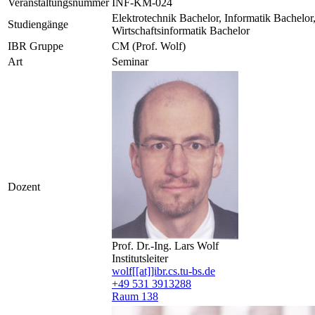
Veranstaltungsnummer
INF-KM-024
Elektrotechnik Bachelor, Informatik Bachelor
Studiengänge
Wirtschaftsinformatik Bachelor
IBR Gruppe
CM (Prof. Wolf)
Art
Seminar
Dozent
Prof. Dr.-Ing. Lars Wolf
Institutsleiter
wolf[[at]]ibr.cs.tu-bs.de
+49 531 3913288
Raum 138