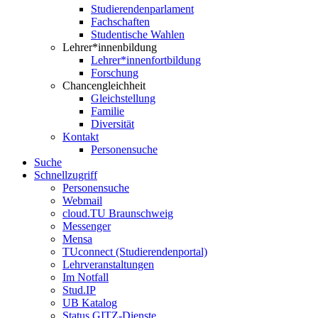
Studierendenparlament
Fachschaften
Studentische Wahlen
Lehrer*innenbildung
Lehrer*innenfortbildung
Forschung
Chancengleichheit
Gleichstellung
Familie
Diversität
Kontakt
Personensuche
Suche
Schnellzugriff
Personensuche
Webmail
cloud.TU Braunschweig
Messenger
Mensa
TUconnect (Studierendenportal)
Lehrveranstaltungen
Im Notfall
Stud.IP
UB Katalog
Status GITZ-Dienste