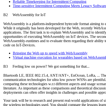
Reliable Timekeeping for Intermittent Computing
Time-sensitive Intermittent Computing Meets Legacy Softwar
B2
WebAssembly for IoT
WebAssembly is a platform-independent bytecode format aiming to ex
While it originally has been developed for the Web, recently WebAs
applications. The first task is to explain WebAssembly and to identif
opportunities of executing WebAssembly on IoT devices. The second t
WebAssembly-runtimes and to evaluate them regarding their abilit
code on IoT-Devices.
Bringing the Web up to speed with WebAssembly
Virtual machine execution for wearables based on WebAssem
B3
Feeling low on power? We got something for that...
Bluetooth LE, IEEE 802.15.4, ANT/ANT+, EnOcean, LoRa, ... The 
communication technologies for ultra low power WSNs are plentiful.
comparing these technologies w.r.t different aspects and usage scenar
literature. As important as these comparisons and theoretical discussi
deployments can often offer insights in challenges and possible appr
Your task will be to research and present real-world applications o
the wireless technologies used. You should compare the lessons lea