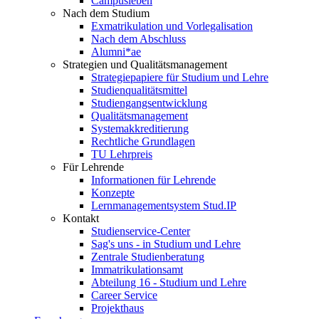
Campusleben
Nach dem Studium
Exmatrikulation und Vorlegalisation
Nach dem Abschluss
Alumni*ae
Strategien und Qualitätsmanagement
Strategiepapiere für Studium und Lehre
Studienqualitätsmittel
Studiengangsentwicklung
Qualitätsmanagement
Systemakkreditierung
Rechtliche Grundlagen
TU Lehrpreis
Für Lehrende
Informationen für Lehrende
Konzepte
Lernmanagementsystem Stud.IP
Kontakt
Studienservice-Center
Sag's uns - in Studium und Lehre
Zentrale Studienberatung
Immatrikulationsamt
Abteilung 16 - Studium und Lehre
Career Service
Projekthaus