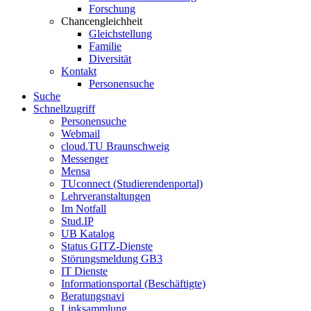
Forschung
Chancengleichheit
Gleichstellung
Familie
Diversität
Kontakt
Personensuche
Suche
Schnellzugriff
Personensuche
Webmail
cloud.TU Braunschweig
Messenger
Mensa
TUconnect (Studierendenportal)
Lehrveranstaltungen
Im Notfall
Stud.IP
UB Katalog
Status GITZ-Dienste
Störungsmeldung GB3
IT Dienste
Informationsportal (Beschäftigte)
Beratungsnavi
Linksammlung