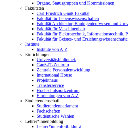
Organe, Statusgruppen und Kommissionen
Fakultäten
Carl-Friedrich-Gauß-Fakultät
Fakultät für Lebenswissenschaften
Fakultät Architektur, Bauingenieurwesen und Um
Fakultät für Maschinenbau
Fakultät für Elektrotechnik, Informationstechnik, 
Fakultät für Geistes- und Erziehungswissenschafte
Institute
Institute von A-Z
Einrichtungen
Universitätsbibliothek
Gauß-IT-Zentrum
Zentrale Personalentwicklung
International House
Projekthaus
Transferservice
Hochschulsportzentrum
Einrichtungen von A-Z
Studierendenschaft
Studierendenparlament
Fachschaften
Studentische Wahlen
Lehrer*innenbildung
Lehrer*innenfortbildung