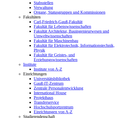
Stabsstellen
Verwaltung
Organe, Statusgruppen und Kommissionen
Fakultäten
Carl-Friedrich-Gauß-Fakultät
Fakultät für Lebenswissenschaften
Fakultät Architektur, Bauingenieurwesen und
Umweltwissenschaften
Fakultät für Maschinenbau
Fakultät für Elektrotechnik, Informationstechnik,
Physik
Fakultät für Geistes- und
Erziehungswissenschaften
Institute
Institute von A-Z
Einrichtungen
Universitätsbibliothek
Gauß-IT-Zentrum
Zentrale Personalentwicklung
International House
Projekthaus
Transferservice
Hochschulsportzentrum
Einrichtungen von A-Z
Studierendenschaft