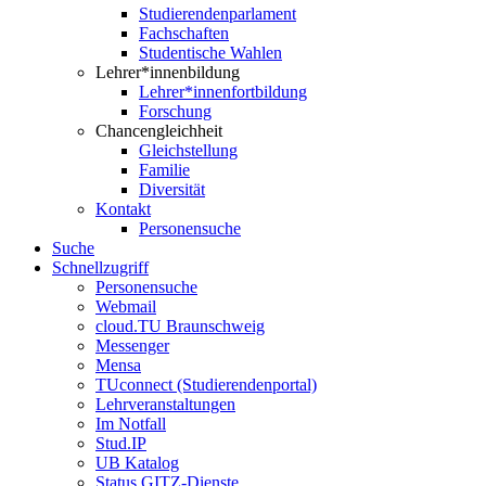
Studierendenparlament
Fachschaften
Studentische Wahlen
Lehrer*innenbildung
Lehrer*innenfortbildung
Forschung
Chancengleichheit
Gleichstellung
Familie
Diversität
Kontakt
Personensuche
Suche
Schnellzugriff
Personensuche
Webmail
cloud.TU Braunschweig
Messenger
Mensa
TUconnect (Studierendenportal)
Lehrveranstaltungen
Im Notfall
Stud.IP
UB Katalog
Status GITZ-Dienste