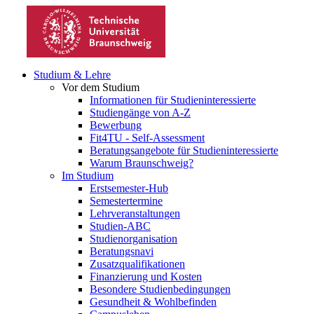
Studium & Lehre
Vor dem Studium
Informationen für Studieninteressierte
Studiengänge von A-Z
Bewerbung
Fit4TU - Self-Assessment
Beratungsangebote für Studieninteressierte
Warum Braunschweig?
Im Studium
Erstsemester-Hub
Semestertermine
Lehrveranstaltungen
Studien-ABC
Studienorganisation
Beratungsnavi
Zusatzqualifikationen
Finanzierung und Kosten
Besondere Studienbedingungen
Gesundheit & Wohlbefinden