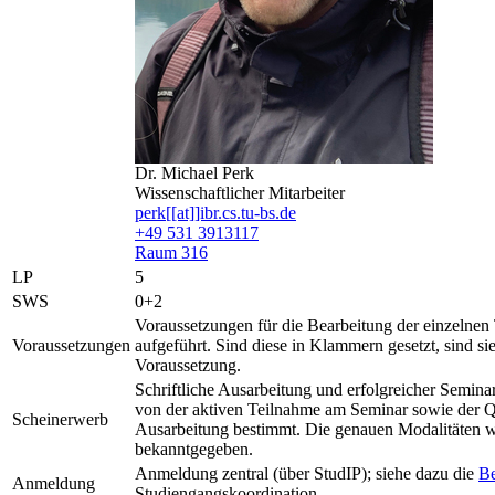
Dr. Michael Perk
Wissenschaftlicher Mitarbeiter
perk[[at]]ibr.cs.tu-bs.de
+49 531 3913117
Raum 316
LP
5
SWS
0+2
Voraussetzungen für die Bearbeitung der einzelnen 
Voraussetzungen
aufgeführt. Sind diese in Klammern gesetzt, sind sie
Voraussetzung.
Schriftliche Ausarbeitung und erfolgreicher Semina
von der aktiven Teilnahme am Seminar sowie der Qu
Scheinerwerb
Ausarbeitung bestimmt. Die genauen Modalitäten 
bekanntgegeben.
Anmeldung zentral (über StudIP); siehe dazu die
B
Anmeldung
Studiengangskoordination