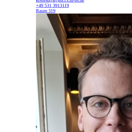
kosfeld[[at]]ibr.cs.tu-bs.de
+49 531 3913119
Raum 319