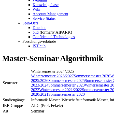
Webmail
Knowledgebase
Wiki
Account Management
Service-Status
Spin-Offs
Docoloc
bliq
(formerly AIPARK)
Confidential Technologies
Forschungsverbünde
IST.hub
Master-Seminar Algorithmik
Wintersemester 2024/2025
Wintersemester 2026/2027
Sommersemester 2026
Wi
2025/2026
Sommersemester 2025
Sommersemester 
Semester
2023/2024
Sommersemester 2023
Wintersemester 2
2022
Wintersemester 2021/2022
Sommersemester 2
2020/2021
Sommersemester 2020
Studiengänge
Informatik Master, Wirtschaftsinformatik Master, I
IBR Gruppe
ALG (Prof. Fekete)
Art
Seminar