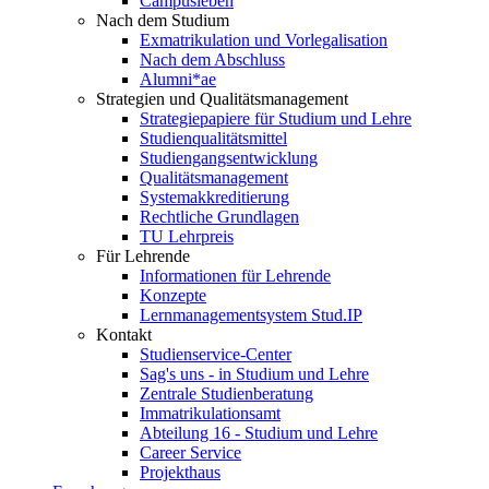
Campusleben
Nach dem Studium
Exmatrikulation und Vorlegalisation
Nach dem Abschluss
Alumni*ae
Strategien und Qualitätsmanagement
Strategiepapiere für Studium und Lehre
Studienqualitätsmittel
Studiengangsentwicklung
Qualitätsmanagement
Systemakkreditierung
Rechtliche Grundlagen
TU Lehrpreis
Für Lehrende
Informationen für Lehrende
Konzepte
Lernmanagementsystem Stud.IP
Kontakt
Studienservice-Center
Sag's uns - in Studium und Lehre
Zentrale Studienberatung
Immatrikulationsamt
Abteilung 16 - Studium und Lehre
Career Service
Projekthaus