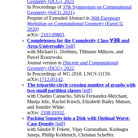
Geometry (DCG), 2023
In Proceedings of
37th Symposium on Computational
Geometry (SoCG 2021)
.
Preprint of Extended Abstract in
36th European
Workshop on Computational Geometry (EuroCG
2020)
arXiv:
2103.09803
.
Completeness for the Complexity Class ∀∃ℝ and
Area-Universality
[pdf]
with Michael G. Dobbins, Tillmann Miltzow, and
Pawel Rzazewski.
Journal version in
Discrete and Computational
Geometry (DCG), 2022
.
In Proceedings of
WG 2018
, LNCS 11159.
arXiv:
1712.05142
.
The tripartite-circle crossing number of graphs with
two small partition classes
[pdf]
with Charles Camacho, Silvia Fernandez-Merchant,
Marija Jelic, Rachel Kirsch, Elizabeth Bailey Matson,
and Jennifer White.
arXiv:
2108.01032
.
Packing Squares into a Disk with Optimal Worst-
Case Density
[pdf]
with Sándor P. Fekete, Vijay Gurunathan, Kushagra
Juneja, Phillip Keldenich, Christian Scheffer.