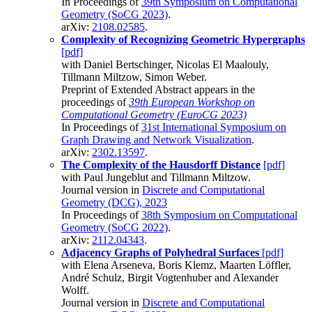
In Proceedings of
39th Symposium on Computational
Geometry (SoCG 2023)
.
arXiv:
2108.02585
.
Complexity of Recognizing Geometric Hypergraphs
[pdf]
with Daniel Bertschinger, Nicolas El Maalouly,
Tillmann Miltzow, Simon Weber.
Preprint of Extended Abstract appears in the
proceedings of
39th European Workshop on
Computational Geometry (EuroCG 2023)
In Proceedings of
31st International Symposium on
Graph Drawing and Network Visualization
.
arXiv:
2302.13597
.
The Complexity of the Hausdorff Distance
[pdf]
with Paul Jungeblut and Tillmann Miltzow.
Journal version in
Discrete and Computational
Geometry (DCG), 2023
In Proceedings of
38th Symposium on Computational
Geometry (SoCG 2022)
.
arXiv:
2112.04343
.
Adjacency Graphs of Polyhedral Surfaces
[pdf]
with Elena Arseneva, Boris Klemz, Maarten Löffler,
André Schulz, Birgit Vogtenhuber and Alexander
Wolff.
Journal version in
Discrete and Computational