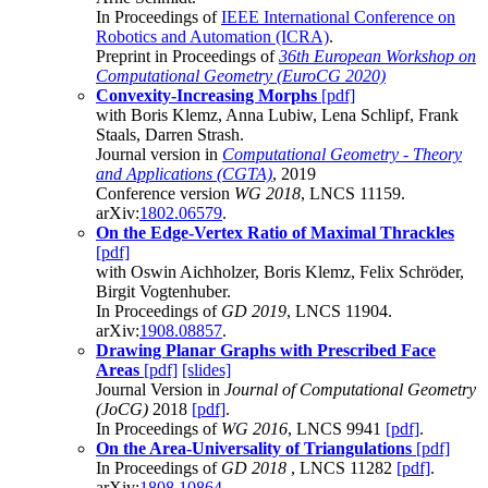
In Proceedings of
IEEE International Conference on
Robotics and Automation (ICRA)
.
Preprint in Proceedings of
36th European Workshop on
Computational Geometry (EuroCG 2020)
Convexity-Increasing Morphs
[pdf]
with Boris Klemz, Anna Lubiw, Lena Schlipf, Frank
Staals, Darren Strash.
Journal version in
Computational Geometry - Theory
and Applications (CGTA)
, 2019
Conference version
WG 2018
, LNCS 11159.
arXiv:
1802.06579
.
On the Edge-Vertex Ratio of Maximal Thrackles
[pdf]
with Oswin Aichholzer, Boris Klemz, Felix Schröder,
Birgit Vogtenhuber.
In Proceedings of
GD 2019
, LNCS 11904.
arXiv:
1908.08857
.
Drawing Planar Graphs with Prescribed Face
Areas
[pdf]
[slides]
Journal Version in
Journal of Computational Geometry
(JoCG)
2018
[pdf]
.
In Proceedings of
WG 2016
, LNCS 9941
[pdf]
.
On the Area-Universality of Triangulations
[pdf]
In Proceedings of
GD 2018
, LNCS 11282
[pdf]
.
arXiv:
1808.10864
.