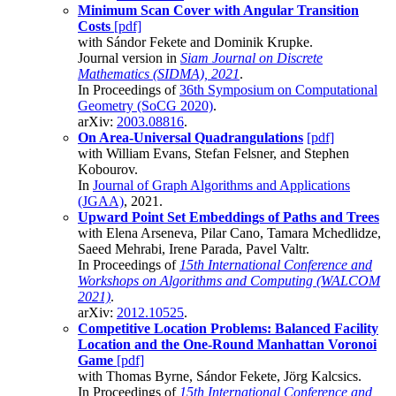
Minimum Scan Cover with Angular Transition
Costs
[pdf]
with Sándor Fekete and Dominik Krupke.
Journal version in
Siam Journal on Discrete
Mathematics (SIDMA), 2021
.
In Proceedings of
36th Symposium on Computational
Geometry (SoCG 2020)
.
arXiv:
2003.08816
.
On Area-Universal Quadrangulations
[pdf]
with William Evans, Stefan Felsner, and Stephen
Kobourov.
In
Journal of Graph Algorithms and Applications
(JGAA)
, 2021.
Upward Point Set Embeddings of Paths and Trees
with Elena Arseneva, Pilar Cano, Tamara Mchedlidze,
Saeed Mehrabi, Irene Parada, Pavel Valtr.
In Proceedings of
15th International Conference and
Workshops on Algorithms and Computing (WALCOM
2021)
.
arXiv:
2012.10525
.
Competitive Location Problems: Balanced Facility
Location and the One-Round Manhattan Voronoi
Game
[pdf]
with Thomas Byrne, Sándor Fekete, Jörg Kalcsics.
In Proceedings of
15th International Conference and