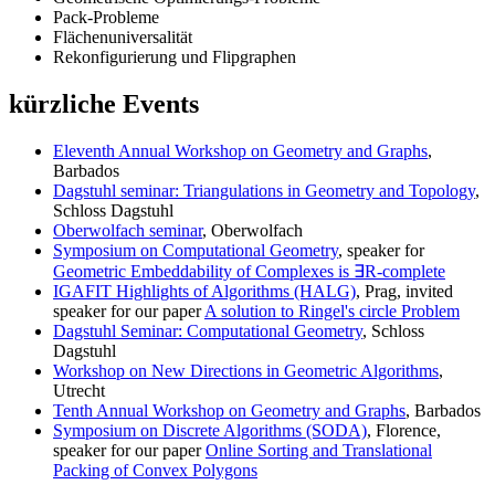
Pack-Probleme
Flächenuniversalität
Rekonfigurierung und Flipgraphen
kürzliche Events
Eleventh Annual Workshop on Geometry and Graphs
,
Barbados
Dagstuhl seminar: Triangulations in Geometry and Topology
,
Schloss Dagstuhl
Oberwolfach seminar
, Oberwolfach
Symposium on Computational Geometry
, speaker for
Geometric Embeddability of Complexes is ∃R-complete
IGAFIT Highlights of Algorithms (HALG)
, Prag, invited
speaker for our paper
A solution to Ringel's circle Problem
Dagstuhl Seminar: Computational Geometry
, Schloss
Dagstuhl
Workshop on New Directions in Geometric Algorithms
,
Utrecht
Tenth Annual Workshop on Geometry and Graphs
, Barbados
Symposium on Discrete Algorithms (SODA)
, Florence,
speaker for our paper
Online Sorting and Translational
Packing of Convex Polygons