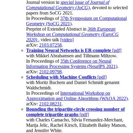
Journal version in
special issue of Journal of
Computational Geometry (JoCG)
, devoted to selected
papers from SoCG 2021.
In Proceedings of
37th Symposium on Computational
Geometry (SoCG 2021)
.
Preprint of Extended Abstract in
36th European
Workshop on Computational Geometry (EuroCG
2020)
, video talk
[video]
arXiv:
2103.07258
.
Training Neural Networks is ER-complete
[pdf]
with Mikkel Abrahamsen and Tillmann Miltzow.
In Proceedings of
35th Conference on Neural
Information Processing Systems (NeurIPS 2021)
.
arXiv:
2102.09798
.
Scheduling with Machine Conflicts
[pdf]
with Moritz Buchem and Daniel Schmidt genannt
Waldschmidt.
In Proceedings of
International Workshop on
Approximation and Online Algorithms (WAOA 2022)
.
arXiv:
2102.08231
.
Bounding the tripartite-circle crossing number of
complete tripartite graphs
[pdf]
with Charles Camacho, Silvia Fernandez-Merchant,
Marija Jelic, Rachel Kirsch, Elizabeth Bailey Matson,
and Jennifer White.