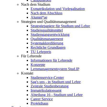
Campusleben
Nach dem Studium
Exmatrikulation und Vorlegalisation
Nach dem Abschluss
Alumni*ae
Strategien und Qualitätsmanagement
Strategiepapiere für Studium und Lehre
Studienqualitätsmittel
Studiengangsentwicklung
Qualitätsmanagement
Systemakkreditierung
Rechtliche Grundlagen
TU Lehrpreis
Für Lehrende
Informationen für Lehrende
Konzepte
Lernmanagementsystem Stud.IP
Kontakt
Studienservice-Center
Sag's uns - in Studium und Lehre
Zentrale Studienberatung
Immatrikulationsamt
Abteilung 16 - Studium und Lehre
Career Service
Projekthaus