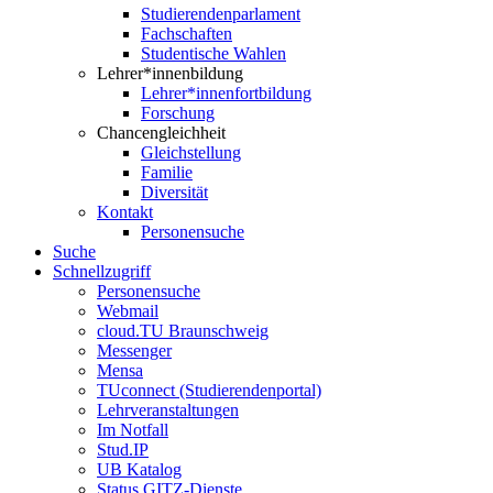
Studierendenparlament
Fachschaften
Studentische Wahlen
Lehrer*innenbildung
Lehrer*innenfortbildung
Forschung
Chancengleichheit
Gleichstellung
Familie
Diversität
Kontakt
Personensuche
Suche
Schnellzugriff
Personensuche
Webmail
cloud.TU Braunschweig
Messenger
Mensa
TUconnect (Studierendenportal)
Lehrveranstaltungen
Im Notfall
Stud.IP
UB Katalog
Status GITZ-Dienste