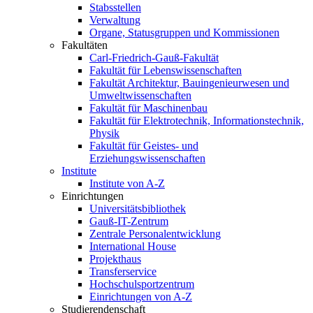
Stabsstellen
Verwaltung
Organe, Statusgruppen und Kommissionen
Fakultäten
Carl-Friedrich-Gauß-Fakultät
Fakultät für Lebenswissenschaften
Fakultät Architektur, Bauingenieurwesen und
Umweltwissenschaften
Fakultät für Maschinenbau
Fakultät für Elektrotechnik, Informationstechnik,
Physik
Fakultät für Geistes- und
Erziehungswissenschaften
Institute
Institute von A-Z
Einrichtungen
Universitätsbibliothek
Gauß-IT-Zentrum
Zentrale Personalentwicklung
International House
Projekthaus
Transferservice
Hochschulsportzentrum
Einrichtungen von A-Z
Studierendenschaft