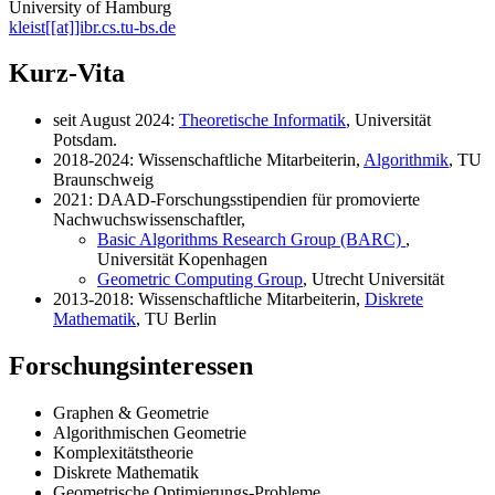
University of Hamburg
kleist[[at]]ibr.cs.tu-bs.de
Kurz-Vita
seit August 2024:
Theoretische Informatik
, Universität
Potsdam.
2018-2024: Wissenschaftliche Mitarbeiterin,
Algorithmik
, TU
Braunschweig
2021: DAAD-Forschungsstipendien für promovierte
Nachwuchswissenschaftler,
Basic Algorithms Research Group (BARC)
,
Universität Kopenhagen
Geometric Computing Group
, Utrecht Universität
2013-2018: Wissenschaftliche Mitarbeiterin,
Diskrete
Mathematik
, TU Berlin
Forschungsinteressen
Graphen & Geometrie
Algorithmischen Geometrie
Komplexitätstheorie
Diskrete Mathematik
Geometrische Optimierungs-Probleme