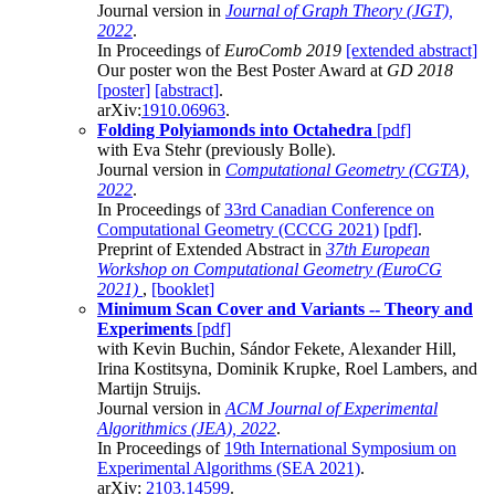
Journal version in
Journal of Graph Theory (JGT),
2022
.
In Proceedings of
EuroComb 2019
[extended abstract]
Our poster won the Best Poster Award at
GD 2018
[poster]
[abstract]
.
arXiv:
1910.06963
.
Folding Polyiamonds into Octahedra
[pdf]
with Eva Stehr (previously Bolle).
Journal version in
Computational Geometry (CGTA),
2022
.
In Proceedings of
33rd Canadian Conference on
Computational Geometry (CCCG 2021)
[pdf]
.
Preprint of Extended Abstract in
37th European
Workshop on Computational Geometry (EuroCG
2021)
,
[booklet]
Minimum Scan Cover and Variants -- Theory and
Experiments
[pdf]
with Kevin Buchin, Sándor Fekete, Alexander Hill,
Irina Kostitsyna, Dominik Krupke, Roel Lambers, and
Martijn Struijs.
Journal version in
ACM Journal of Experimental
Algorithmics (JEA), 2022
.
In Proceedings of
19th International Symposium on
Experimental Algorithms (SEA 2021)
.
arXiv:
2103.14599
.