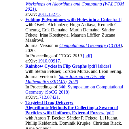
Workshops on Algorithms and Computing (WALCOM
2021)
.
arXiv:
2011.13275
.
Folding Polyominoes with Holes into a Cube
[pdf]
with Oswin Aichholzer, Hugo Akitaya, Kenneth C.
Cheung, Erik Demaine, Martin Demaine, Sándor
Fekete, Irina Kostitsyna, Maarten Löffler, Zuzana
Masárová.
Journal Version in
Computational Geometry (CGTA)
,
2020.
In Proceedings of
CCCG 2019
[pdf]
.
arXiv:
1910.09917
.
Rainbow Cycles in Flip Graphs
[pdf]
[slides]
with Stefan Felsner, Torsten Mütze, and Leon Sering.
Journal version in
Siam Journal on Discrete
Mathematics (SIDMA), 2020
In Proceedings of
34th Symposium on Computational
Geometry (SoCG 2018)
.
arXiv:
1712.07421
.
Targeted Drug Delivery:
Algorithmic Methods for Collecting a Swarm of
Particles with Uniform, External Forces.
[pdf]
with Aaron T. Becker, Sándor P. Fekete, Li Huang,
Phillip Keldenich, Dominik Krupke, Christian Rieck,
Arne Schmidt.