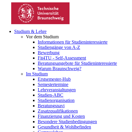
Studium & Lehre
Vor dem Studium
Informationen für Studieninteressierte
Studiengänge von A-Z
Bewerbung
Fit4TU - Self-Assessment
Beratungsangebote für Studieninteressierte
Warum Braunschweig?
Im Studium
Erstsemester-Hub
Semestertermine
Lehrveranstaltungen
Studien-ABC
Studienorganisation
Beratungsnavi
Zusatzqualifikationen
Finanzierung und Kosten
Besondere Studienbedingungen
Gesundheit & Wohlbefinden