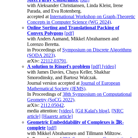
with Aleksander Christiansen, Linda Kleist, Irene
Parada, and Eva Rotenberg.
accepted at
International Workshop on Graph-Theoretic
Concepts in Computer Science (WG 2024)
.
Online Sorting and Translational Packing of
Convex Polygons
[pdf]
with Anders Aamand, Mikkel Abrahamsen and
Lorenzo Beretta.
in Proceedings of
Symposium on Discrete Algorithms
(SODA 2023)
.
arXiv:
22112.03791
.
A solution to Ringel's problem
[pdf]
[video]
with James Davies, Chaya Keller, Shakhar
Smorodinsky, and Bartosz Walczak.
Journal version accepted at
Journal of European
Mathematical Society (JEMS)
.
In Proceedings of
38th Symposium on Computational
Geometry (SoCG 2022)
.
arXiv:
2112.05042
.
media attention:
[video]
,
[Gil Kalai's blog]
,
[NRC
article]
[Haaretz article]
Geometric Embeddability of Complexes is ∃R-
complete
[pdf]
with Mikkel Abrahamsen and Tillmann Miltzow.