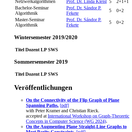
Netzwerkalgorithmen
Prof. Dr. Linda Kleist
5
2+1+1
Bachelor-Seminar
Prof. Dr. Sándor P.
5
0+2
Algorithmik
Fekete
Master-Seminar
Prof. Dr. Sándor P.
5
0+2
Algorithmik
Fekete
Wintersemester 2019/2020
Titel
Dozent
LP
SWS
Sommersemester 2019
Titel
Dozent
LP
SWS
Veröffentlichungen
On the Connectivity of the Flip Graph of Plane
Spanning Paths.
[pdf]
with Peter Kramer and Christian Rieck.
accepted at
International Workshop on Graph-Theoretic
Concepts in Computer Science (WG 2024)
.
On the Augmenting Plane Straight-Line Graphs to
Meet Parity Constraints.
[pdf]