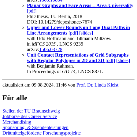
Planar Graphs and Face Areas -- Area-Universality
[pdf]
PhD thesis, TU Berlin, 2018
DOI: 10.14279/depositonce-7674
Upper and Lower Bounds on Long Dual-Paths in
Line Arrangements
[pdf]
[slides]
with Udo Hoffmann and Tillmann Miltzow.
in
MFCS 2015
, LNCS 9235
arXiv:
1506.03728
.
Unit Contact Representations of Grid Subgraphs
with Regular Polytopes in 2D and 3D
[pdf]
[slides]
with Benjamin Rahman.
In Proceedings of
GD 14
, LNCS 8871.
aktualisiert am 09.08.2024, 11:46 von
Prof. Dr. Linda Kleist
Für alle
Stellen der TU Braunschweig
Jobbörse des Career Service
Merchandising
Sponsoring- & Spendenleistungen
Drittmittelgeförderte Forschungsprojekte