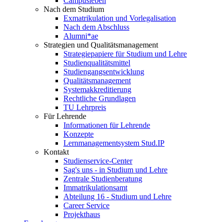
Campusleben
Nach dem Studium
Exmatrikulation und Vorlegalisation
Nach dem Abschluss
Alumni*ae
Strategien und Qualitätsmanagement
Strategiepapiere für Studium und Lehre
Studienqualitätsmittel
Studiengangsentwicklung
Qualitätsmanagement
Systemakkreditierung
Rechtliche Grundlagen
TU Lehrpreis
Für Lehrende
Informationen für Lehrende
Konzepte
Lernmanagementsystem Stud.IP
Kontakt
Studienservice-Center
Sag's uns - in Studium und Lehre
Zentrale Studienberatung
Immatrikulationsamt
Abteilung 16 - Studium und Lehre
Career Service
Projekthaus