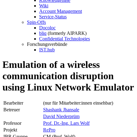
Knowledgebase
Wiki
Account Management
Service-Status
Spin-Offs
Docoloc
bliq
(formerly AIPARK)
Confidential Technologies
Forschungsverbünde
IST.hub
Emulation of a wireless
communication disruption
using Linux Network Emulator
Bearbeiter
(nur für Mitarbeiter:innen einsehbar)
Betreuer
Shashank Jhansale
David Niederprüm
Professor
Prof. Dr.-Ing. Lars Wolf
Projekt
RePro
IBR Gruppe
CM (Prof. Wolf)