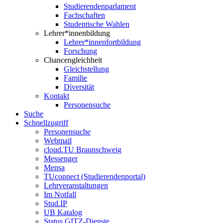
Studierendenparlament
Fachschaften
Studentische Wahlen
Lehrer*innenbildung
Lehrer*innenfortbildung
Forschung
Chancengleichheit
Gleichstellung
Familie
Diversität
Kontakt
Personensuche
Suche
Schnellzugriff
Personensuche
Webmail
cloud.TU Braunschweig
Messenger
Mensa
TUconnect (Studierendenportal)
Lehrveranstaltungen
Im Notfall
Stud.IP
UB Katalog
Status GITZ-Dienste