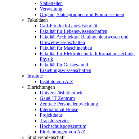
Stabsstellen
Verwaltung
Organe, Statusgruppen und Kommissionen
Fakultäten
Carl-Friedrich-Gauß-Fakultät
Fakultät für Lebenswissenschaften
Fakultät Architektur, Bauingenieurwesen und
Umweltwissenschaften
Fakultät für Maschinenbau
Fakultät für Elektrotechnik, Informationstechnik,
Physik
Fakultät für Geistes- und
Erziehungswissenschaften
Institute
Institute von A-Z
Einrichtungen
Universitätsbibliothek
Gauß-IT-Zentrum
Zentrale Personalentwicklung
International House
Projekthaus
Transferservice
Hochschulsportzentrum
Einrichtungen von A-Z
Studierendenschaft