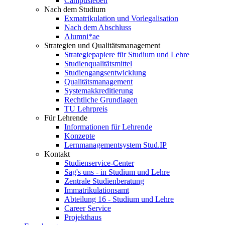
Campusleben
Nach dem Studium
Exmatrikulation und Vorlegalisation
Nach dem Abschluss
Alumni*ae
Strategien und Qualitätsmanagement
Strategiepapiere für Studium und Lehre
Studienqualitätsmittel
Studiengangsentwicklung
Qualitätsmanagement
Systemakkreditierung
Rechtliche Grundlagen
TU Lehrpreis
Für Lehrende
Informationen für Lehrende
Konzepte
Lernmanagementsystem Stud.IP
Kontakt
Studienservice-Center
Sag's uns - in Studium und Lehre
Zentrale Studienberatung
Immatrikulationsamt
Abteilung 16 - Studium und Lehre
Career Service
Projekthaus