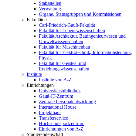
Stabsstellen
Verwaltung
Organe, Statusgruppen und Kommissionen
Fakultäten
Carl-Friedrich-Gauß-Fakultät
Fakultät für Lebenswissenschaften
Fakultät Architektur, Bauingenieurwesen und
Umweltwissenschaften
Fakultät für Maschinenbau
Fakultät für Elektrotechnik, Informationstechnik,
Physik
Fakultät für Geistes- und
Erziehungswissenschaften
Institute
Institute von A-Z
Einrichtungen
Universitätsbibliothek
Gauß-IT-Zentrum
Zentrale Personalentwicklung
International House
Projekthaus
Transferservice
Hochschulsportzentrum
Einrichtungen von A-Z
Studierendenschaft