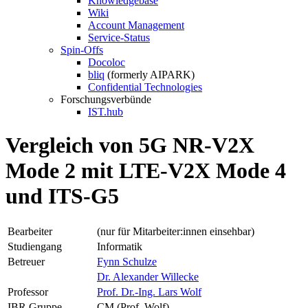
Knowledgebase
Wiki
Account Management
Service-Status
Spin-Offs
Docoloc
bliq
(formerly AIPARK)
Confidential Technologies
Forschungsverbünde
IST.hub
Vergleich von 5G NR-V2X
Mode 2 mit LTE-V2X Mode 4
und ITS-G5
Bearbeiter
(nur für Mitarbeiter:innen einsehbar)
Studiengang
Informatik
Betreuer
Fynn Schulze
Dr. Alexander Willecke
Professor
Prof. Dr.-Ing. Lars Wolf
IBR Gruppe
CM (Prof. Wolf)