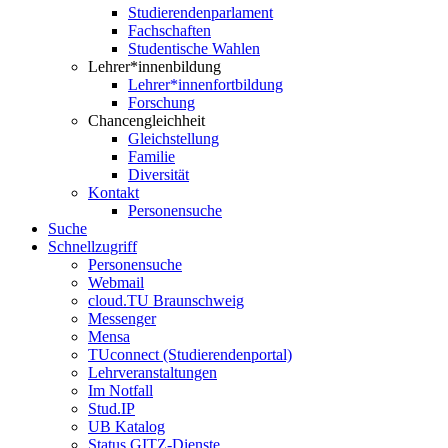
Studierendenparlament
Fachschaften
Studentische Wahlen
Lehrer*innenbildung
Lehrer*innenfortbildung
Forschung
Chancengleichheit
Gleichstellung
Familie
Diversität
Kontakt
Personensuche
Suche
Schnellzugriff
Personensuche
Webmail
cloud.TU Braunschweig
Messenger
Mensa
TUconnect (Studierendenportal)
Lehrveranstaltungen
Im Notfall
Stud.IP
UB Katalog
Status GITZ-Dienste