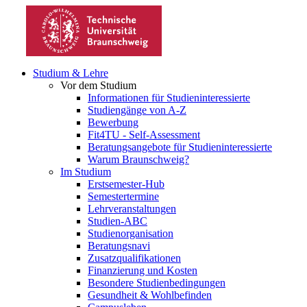
Studium & Lehre
Vor dem Studium
Informationen für Studieninteressierte
Studiengänge von A-Z
Bewerbung
Fit4TU - Self-Assessment
Beratungsangebote für Studieninteressierte
Warum Braunschweig?
Im Studium
Erstsemester-Hub
Semestertermine
Lehrveranstaltungen
Studien-ABC
Studienorganisation
Beratungsnavi
Zusatzqualifikationen
Finanzierung und Kosten
Besondere Studienbedingungen
Gesundheit & Wohlbefinden