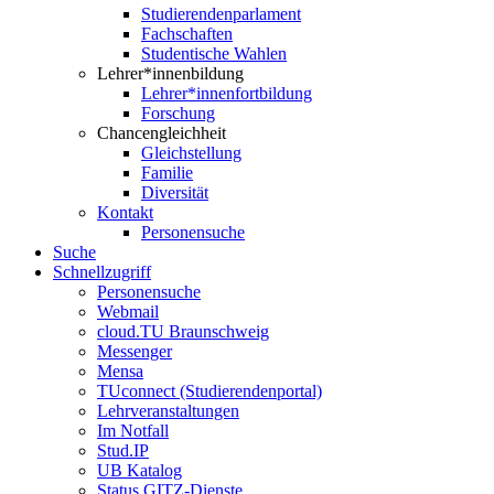
Studierendenparlament
Fachschaften
Studentische Wahlen
Lehrer*innenbildung
Lehrer*innenfortbildung
Forschung
Chancengleichheit
Gleichstellung
Familie
Diversität
Kontakt
Personensuche
Suche
Schnellzugriff
Personensuche
Webmail
cloud.TU Braunschweig
Messenger
Mensa
TUconnect (Studierendenportal)
Lehrveranstaltungen
Im Notfall
Stud.IP
UB Katalog
Status GITZ-Dienste