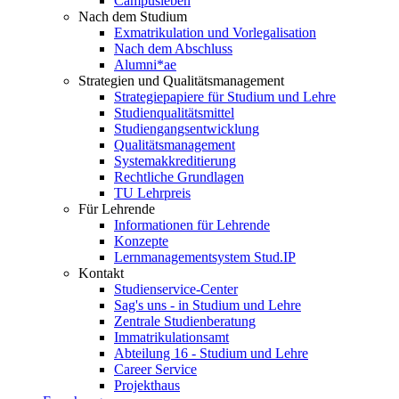
Campusleben
Nach dem Studium
Exmatrikulation und Vorlegalisation
Nach dem Abschluss
Alumni*ae
Strategien und Qualitätsmanagement
Strategiepapiere für Studium und Lehre
Studienqualitätsmittel
Studiengangsentwicklung
Qualitätsmanagement
Systemakkreditierung
Rechtliche Grundlagen
TU Lehrpreis
Für Lehrende
Informationen für Lehrende
Konzepte
Lernmanagementsystem Stud.IP
Kontakt
Studienservice-Center
Sag's uns - in Studium und Lehre
Zentrale Studienberatung
Immatrikulationsamt
Abteilung 16 - Studium und Lehre
Career Service
Projekthaus