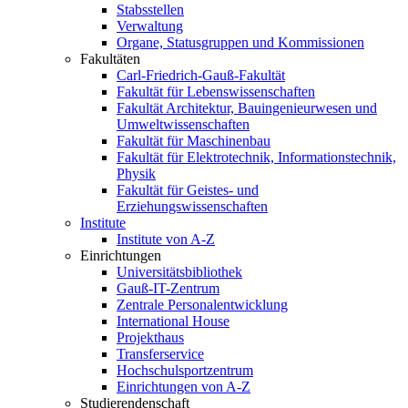
Stabsstellen
Verwaltung
Organe, Statusgruppen und Kommissionen
Fakultäten
Carl-Friedrich-Gauß-Fakultät
Fakultät für Lebenswissenschaften
Fakultät Architektur, Bauingenieurwesen und
Umweltwissenschaften
Fakultät für Maschinenbau
Fakultät für Elektrotechnik, Informationstechnik,
Physik
Fakultät für Geistes- und
Erziehungswissenschaften
Institute
Institute von A-Z
Einrichtungen
Universitätsbibliothek
Gauß-IT-Zentrum
Zentrale Personalentwicklung
International House
Projekthaus
Transferservice
Hochschulsportzentrum
Einrichtungen von A-Z
Studierendenschaft