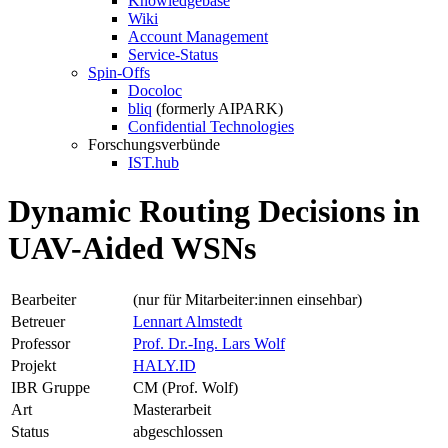
Knowledgebase
Wiki
Account Management
Service-Status
Spin-Offs
Docoloc
bliq
(formerly AIPARK)
Confidential Technologies
Forschungsverbünde
IST.hub
Dynamic Routing Decisions in
UAV-Aided WSNs
Bearbeiter
(nur für Mitarbeiter:innen einsehbar)
Betreuer
Lennart Almstedt
Professor
Prof. Dr.-Ing. Lars Wolf
Projekt
HALY.ID
IBR Gruppe
CM (Prof. Wolf)
Art
Masterarbeit
Status
abgeschlossen