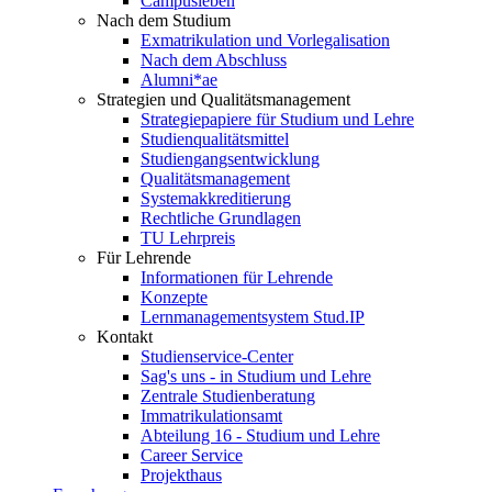
Campusleben
Nach dem Studium
Exmatrikulation und Vorlegalisation
Nach dem Abschluss
Alumni*ae
Strategien und Qualitätsmanagement
Strategiepapiere für Studium und Lehre
Studienqualitätsmittel
Studiengangsentwicklung
Qualitätsmanagement
Systemakkreditierung
Rechtliche Grundlagen
TU Lehrpreis
Für Lehrende
Informationen für Lehrende
Konzepte
Lernmanagementsystem Stud.IP
Kontakt
Studienservice-Center
Sag's uns - in Studium und Lehre
Zentrale Studienberatung
Immatrikulationsamt
Abteilung 16 - Studium und Lehre
Career Service
Projekthaus