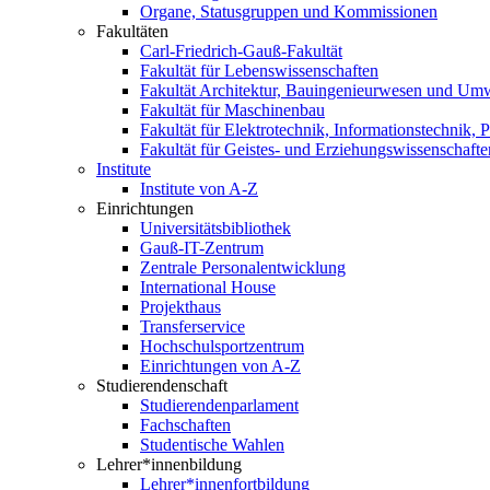
Organe, Statusgruppen und Kommissionen
Fakultäten
Carl-Friedrich-Gauß-Fakultät
Fakultät für Lebenswissenschaften
Fakultät Architektur, Bauingenieurwesen und Um
Fakultät für Maschinenbau
Fakultät für Elektrotechnik, Informationstechnik, 
Fakultät für Geistes- und Erziehungswissenschafte
Institute
Institute von A-Z
Einrichtungen
Universitätsbibliothek
Gauß-IT-Zentrum
Zentrale Personalentwicklung
International House
Projekthaus
Transferservice
Hochschulsportzentrum
Einrichtungen von A-Z
Studierendenschaft
Studierendenparlament
Fachschaften
Studentische Wahlen
Lehrer*innenbildung
Lehrer*innenfortbildung