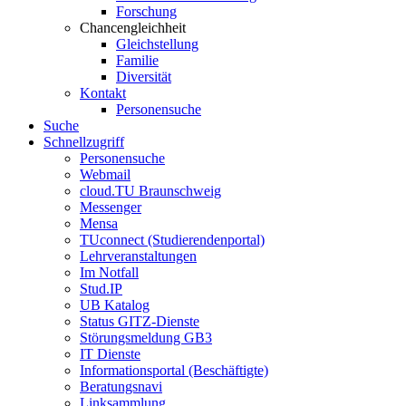
Forschung
Chancengleichheit
Gleichstellung
Familie
Diversität
Kontakt
Personensuche
Suche
Schnellzugriff
Personensuche
Webmail
cloud.TU Braunschweig
Messenger
Mensa
TUconnect (Studierendenportal)
Lehrveranstaltungen
Im Notfall
Stud.IP
UB Katalog
Status GITZ-Dienste
Störungsmeldung GB3
IT Dienste
Informationsportal (Beschäftigte)
Beratungsnavi
Linksammlung