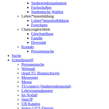
Studierendenparlament
Fachschaften
Studentische Wahlen
Lehrer*innenbildung
Lehrer*innenfortbildung
Forschung
Chancengleichheit
Gleichstellung
Familie
Diversität
Kontakt
Personensuche
Suche
Schnellzugriff
Personensuche
Webmail
cloud.TU Braunschweig
Messenger
Mensa
TUconnect (Studierendenportal)
Lehrveranstaltungen
Im Notfall
Stud.IP
UB Katalog
Status GITZ-Dienste