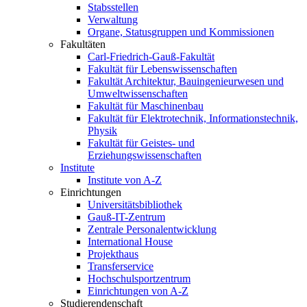
Stabsstellen
Verwaltung
Organe, Statusgruppen und Kommissionen
Fakultäten
Carl-Friedrich-Gauß-Fakultät
Fakultät für Lebenswissenschaften
Fakultät Architektur, Bauingenieurwesen und
Umweltwissenschaften
Fakultät für Maschinenbau
Fakultät für Elektrotechnik, Informationstechnik,
Physik
Fakultät für Geistes- und
Erziehungswissenschaften
Institute
Institute von A-Z
Einrichtungen
Universitätsbibliothek
Gauß-IT-Zentrum
Zentrale Personalentwicklung
International House
Projekthaus
Transferservice
Hochschulsportzentrum
Einrichtungen von A-Z
Studierendenschaft