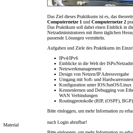
Das Ziel dieses Praktikums ist es, das theore
Computernetze 1
und
Computernetze 2
pra
Das Praktikum soll dabei einen Einblick in di
Netzadministratoren mit ihren täglichen Her
passende Lösungen vermitteln.
Aufgaben und Ziele des Praktikums im Einzel
IPv4/IPv6
Einblicke in die Welt der ISPs/Netzadm
Netzwerkmanagement
Design von Netzen/IP Adressvergabe
Umgang mit Soft- und Hardwarerouter
Konfiguration unter IOS/JunOS/Linux
Kennenlernen und Debugging von Eth
WAN Verbindungen
Routingprotokolle (RIP, (OSPF), BGP)
Bitte einloggen, um mehr Information zu erha
nach Login abrufbar!
Material
Bitte einloggen, um mehr Information zu erha