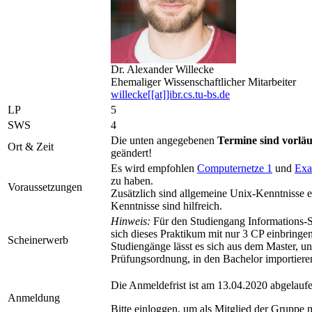
Dr. Alexander Willecke
Ehemaliger Wissenschaftlicher Mitarbeiter
willecke[[at]]ibr.cs.tu-bs.de
LP
5
SWS
4
Die unten angegebenen
Termine sind vorläu
Ort & Zeit
geändert!
Es wird empfohlen
Computernetze 1
und
Exa
zu haben.
Voraussetzungen
Zusätzlich sind allgemeine Unix-Kenntnisse er
Kenntnisse sind hilfreich.
Hinweis:
Für den Studiengang Informations-S
sich dieses Praktikum mit nur 3 CP einbringe
Scheinerwerb
Studiengänge lässt es sich aus dem Master, u
Prüfungsordnung, in den Bachelor importiere
Die Anmeldefrist ist am 13.04.2020 abgelaufe
Anmeldung
Bitte einloggen, um als Mitglied der Gruppe 