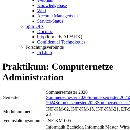
Webmail
Knowledgebase
Wiki
Account Management
Service-Status
Spin-Offs
Docoloc
bliq
(formerly AIPARK)
Confidential Technologies
Forschungsverbünde
IST.hub
Praktikum: Computernetze
Administration
Sommersemester 2020
Semester
Sommersemester 2026
Sommersemester 2025
2024
Sommersemester 2023
Sommersemester 
INF-KM-02, INF-KM-15, INF-KM-21, ET-S
Modulnummer
28
Veranstaltungsnummer
INF-KM-005
Informatik Bachelor, Informatik Master, Wirts