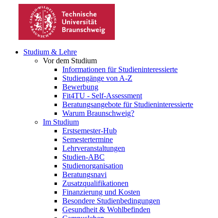
Studium & Lehre
Vor dem Studium
Informationen für Studieninteressierte
Studiengänge von A-Z
Bewerbung
Fit4TU - Self-Assessment
Beratungsangebote für Studieninteressierte
Warum Braunschweig?
Im Studium
Erstsemester-Hub
Semestertermine
Lehrveranstaltungen
Studien-ABC
Studienorganisation
Beratungsnavi
Zusatzqualifikationen
Finanzierung und Kosten
Besondere Studienbedingungen
Gesundheit & Wohlbefinden