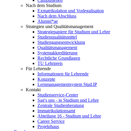
Campusleben
Nach dem Studium
Exmatrikulation und Vorlegalisation
Nach dem Abschluss
Alumni*ae
Strategien und Qualitätsmanagement
Strategiepapiere für Studium und Lehre
Studienqualitätsmittel
Studiengangsentwicklung
Qualitätsmanagement
Systemakkreditierung
Rechtliche Grundlagen
TU Lehrpreis
Für Lehrende
Informationen für Lehrende
Konzepte
Lernmanagementsystem Stud.IP
Kontakt
Studienservice-Center
Sag's uns - in Studium und Lehre
Zentrale Studienberatung
Immatrikulationsamt
Abteilung 16 - Studium und Lehre
Career Service
Projekthaus