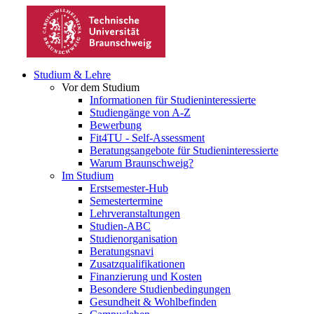
Studium & Lehre
Vor dem Studium
Informationen für Studieninteressierte
Studiengänge von A-Z
Bewerbung
Fit4TU - Self-Assessment
Beratungsangebote für Studieninteressierte
Warum Braunschweig?
Im Studium
Erstsemester-Hub
Semestertermine
Lehrveranstaltungen
Studien-ABC
Studienorganisation
Beratungsnavi
Zusatzqualifikationen
Finanzierung und Kosten
Besondere Studienbedingungen
Gesundheit & Wohlbefinden