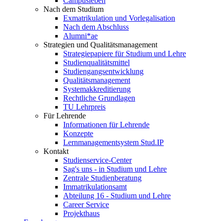
Campusleben
Nach dem Studium
Exmatrikulation und Vorlegalisation
Nach dem Abschluss
Alumni*ae
Strategien und Qualitätsmanagement
Strategiepapiere für Studium und Lehre
Studienqualitätsmittel
Studiengangsentwicklung
Qualitätsmanagement
Systemakkreditierung
Rechtliche Grundlagen
TU Lehrpreis
Für Lehrende
Informationen für Lehrende
Konzepte
Lernmanagementsystem Stud.IP
Kontakt
Studienservice-Center
Sag's uns - in Studium und Lehre
Zentrale Studienberatung
Immatrikulationsamt
Abteilung 16 - Studium und Lehre
Career Service
Projekthaus