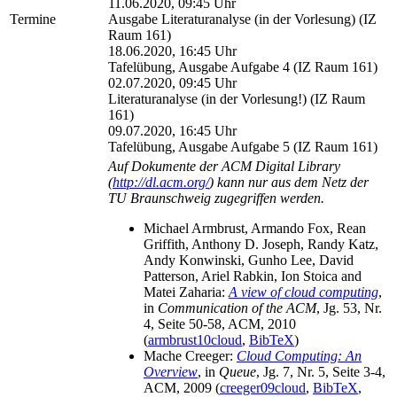
11.06.2020, 09:45 Uhr
Termine
Ausgabe Literaturanalyse (in der Vorlesung) (IZ
Raum 161)
18.06.2020, 16:45 Uhr
Tafelübung, Ausgabe Aufgabe 4 (IZ Raum 161)
02.07.2020, 09:45 Uhr
Literaturanalyse (in der Vorlesung!) (IZ Raum
161)
09.07.2020, 16:45 Uhr
Tafelübung, Ausgabe Aufgabe 5 (IZ Raum 161)
Auf Dokumente der ACM Digital Library
(
http://dl.acm.org/
) kann nur aus dem Netz der
TU Braunschweig zugegriffen werden.
Michael Armbrust, Armando Fox, Rean
Griffith, Anthony D. Joseph, Randy Katz,
Andy Konwinski, Gunho Lee, David
Patterson, Ariel Rabkin, Ion Stoica and
Matei Zaharia:
A view of cloud computing
,
in
Communication of the ACM
, Jg. 53, Nr.
4, Seite 50-58, ACM, 2010
(
armbrust10cloud
,
BibTeX
)
Mache Creeger:
Cloud Computing: An
Overview
, in
Queue
, Jg. 7, Nr. 5, Seite 3-4,
ACM, 2009 (
creeger09cloud
,
BibTeX
,