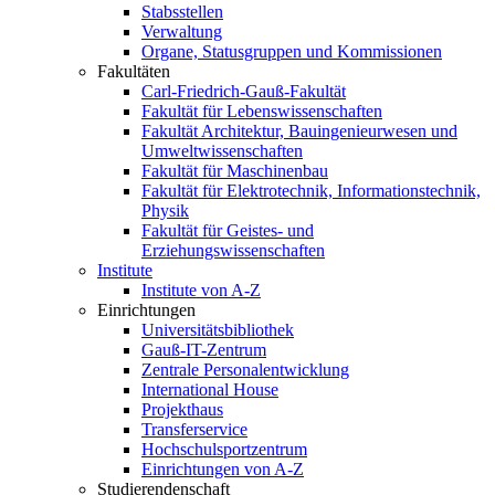
Stabsstellen
Verwaltung
Organe, Statusgruppen und Kommissionen
Fakultäten
Carl-Friedrich-Gauß-Fakultät
Fakultät für Lebenswissenschaften
Fakultät Architektur, Bauingenieurwesen und
Umweltwissenschaften
Fakultät für Maschinenbau
Fakultät für Elektrotechnik, Informationstechnik,
Physik
Fakultät für Geistes- und
Erziehungswissenschaften
Institute
Institute von A-Z
Einrichtungen
Universitätsbibliothek
Gauß-IT-Zentrum
Zentrale Personalentwicklung
International House
Projekthaus
Transferservice
Hochschulsportzentrum
Einrichtungen von A-Z
Studierendenschaft