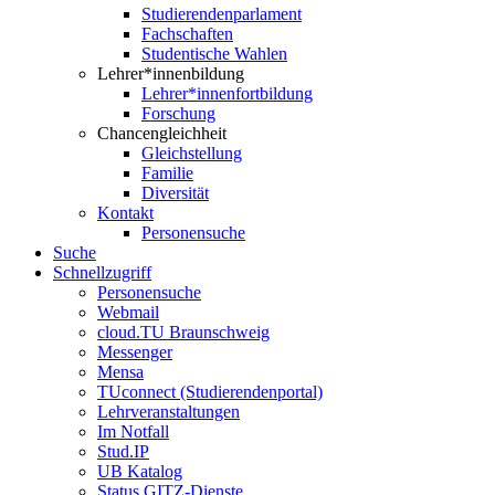
Studierendenparlament
Fachschaften
Studentische Wahlen
Lehrer*innenbildung
Lehrer*innenfortbildung
Forschung
Chancengleichheit
Gleichstellung
Familie
Diversität
Kontakt
Personensuche
Suche
Schnellzugriff
Personensuche
Webmail
cloud.TU Braunschweig
Messenger
Mensa
TUconnect (Studierendenportal)
Lehrveranstaltungen
Im Notfall
Stud.IP
UB Katalog
Status GITZ-Dienste