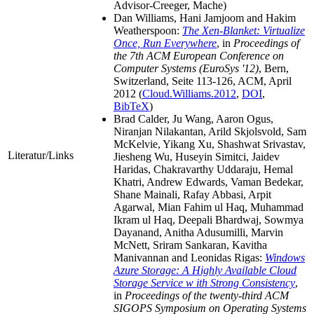
Advisor-Creeger, Mache)
Dan Williams, Hani Jamjoom and Hakim
Weatherspoon:
The Xen-Blanket: Virtualize
Once, Run Everywhere
, in
Proceedings of
the 7th ACM European Conference on
Computer Systems (EuroSys '12)
, Bern,
Switzerland, Seite 113-126, ACM, April
2012 (
Cloud.Williams.2012
,
DOI
,
BibTeX
)
Brad Calder, Ju Wang, Aaron Ogus,
Niranjan Nilakantan, Arild Skjolsvold, Sam
McKelvie, Yikang Xu, Shashwat Srivastav,
Literatur/Links
Jiesheng Wu, Huseyin Simitci, Jaidev
Haridas, Chakravarthy Uddaraju, Hemal
Khatri, Andrew Edwards, Vaman Bedekar,
Shane Mainali, Rafay Abbasi, Arpit
Agarwal, Mian Fahim ul Haq, Muhammad
Ikram ul Haq, Deepali Bhardwaj, Sowmya
Dayanand, Anitha Adusumilli, Marvin
McNett, Sriram Sankaran, Kavitha
Manivannan and Leonidas Rigas:
Windows
Azure Storage: A Highly Available Cloud
Storage Service w ith Strong Consistency
,
in
Proceedings of the twenty-third ACM
SIGOPS Symposium on Operating Systems