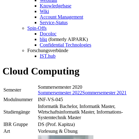
Webmail
Knowledgebase
Wiki
Account Management
Service-Status
Spin-Offs
Docoloc
bliq
(formerly AIPARK)
Confidential Technologies
Forschungsverbünde
IST.hub
Cloud Computing
Sommersemester 2020
Semester
Sommersemester 2022
Sommersemester 2021
Modulnummer
INF-VS-045
Informatik Bachelor, Informatik Master,
Studiengänge
Wirtschaftsinformatik Master, Informations-
Systemtechnik Master
IBR Gruppe
DS (Prof. Kapitza)
Art
Vorlesung & Übung