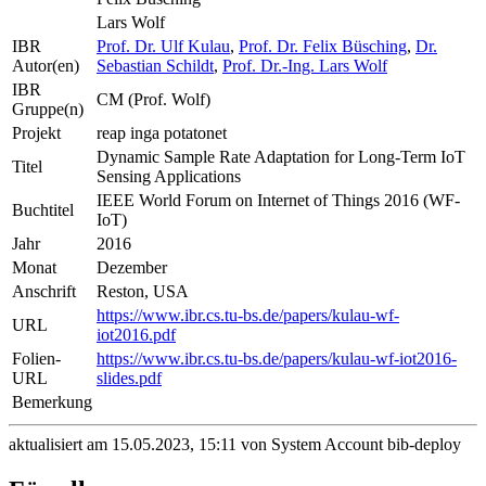
Lars Wolf
IBR
Prof. Dr. Ulf Kulau
,
Prof. Dr. Felix Büsching
,
Dr.
Autor(en)
Sebastian Schildt
,
Prof. Dr.-Ing. Lars Wolf
IBR
CM (Prof. Wolf)
Gruppe(n)
Projekt
reap inga potatonet
Dynamic Sample Rate Adaptation for Long-Term IoT
Titel
Sensing Applications
IEEE World Forum on Internet of Things 2016 (WF-
Buchtitel
IoT)
Jahr
2016
Monat
Dezember
Anschrift
Reston, USA
https://www.ibr.cs.tu-bs.de/papers/kulau-wf-
URL
iot2016.pdf
Folien-
https://www.ibr.cs.tu-bs.de/papers/kulau-wf-iot2016-
URL
slides.pdf
Bemerkung
aktualisiert am 15.05.2023, 15:11 von System Account bib-deploy