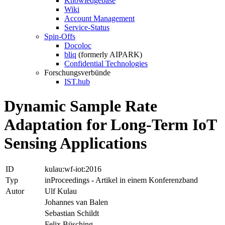
Knowledgebase
Wiki
Account Management
Service-Status
Spin-Offs
Docoloc
bliq
(formerly AIPARK)
Confidential Technologies
Forschungsverbünde
IST.hub
Dynamic Sample Rate
Adaptation for Long-Term IoT
Sensing Applications
ID
kulau:wf-iot:2016
Typ
inProceedings - Artikel in einem Konferenzband
Autor
Ulf Kulau
Johannes van Balen
Sebastian Schildt
Felix Büsching