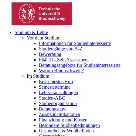
Studium & Lehre
Vor dem Studium
Informationen für Studieninteressierte
Studiengänge von A-Z
Bewerbung
Fit4TU - Self-Assessment
Beratungsangebote für Studieninteressierte
Warum Braunschweig?
Im Studium
Erstsemester-Hub
Semestertermine
Lehrveranstaltungen
Studien-ABC
Studienorganisation
Beratungsnavi
Zusatzqualifikationen
Finanzierung und Kosten
Besondere Studienbedingungen
Gesundheit & Wohlbefinden