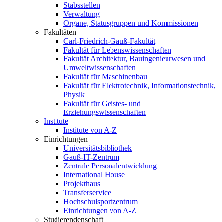
Stabsstellen
Verwaltung
Organe, Statusgruppen und Kommissionen
Fakultäten
Carl-Friedrich-Gauß-Fakultät
Fakultät für Lebenswissenschaften
Fakultät Architektur, Bauingenieurwesen und
Umweltwissenschaften
Fakultät für Maschinenbau
Fakultät für Elektrotechnik, Informationstechnik,
Physik
Fakultät für Geistes- und
Erziehungswissenschaften
Institute
Institute von A-Z
Einrichtungen
Universitätsbibliothek
Gauß-IT-Zentrum
Zentrale Personalentwicklung
International House
Projekthaus
Transferservice
Hochschulsportzentrum
Einrichtungen von A-Z
Studierendenschaft