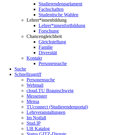
Studierendenparlament
Fachschaften
Studentische Wahlen
Lehrer*innenbildung
Lehrer*innenfortbildung
Forschung
Chancengleichheit
Gleichstellung
Familie
Diversität
Kontakt
Personensuche
Suche
Schnellzugriff
Personensuche
Webmail
cloud.TU Braunschweig
Messenger
Mensa
TUconnect (Studierendenportal)
Lehrveranstaltungen
Im Notfall
Stud.IP
UB Katalog
Status GITZ-Dienste