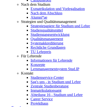
Campusleben
Nach dem Studium
Exmatrikulation und Vorlegalisation
Nach dem Abschluss
Alumni*ae
Strategien und Qualitätsmanagement
Strategiepapiere für Studium und Lehre
Studienqualitätsmittel
Studiengangsentwicklung
Qualitätsmanagement
Systemakkreditierung
Rechtliche Grundlagen
TU Lehrpreis
Für Lehrende
Informationen für Lehrende
Konzepte
Lernmanagementsystem Stud.IP
Kontakt
Studienservice-Center
Sag's uns - in Studium und Lehre
Zentrale Studienberatung
Immatrikulationsamt
Abteilung 16 - Studium und Lehre
Career Service
Projekthaus