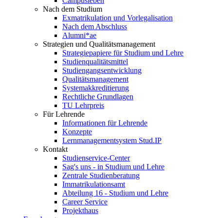
Campusleben
Nach dem Studium
Exmatrikulation und Vorlegalisation
Nach dem Abschluss
Alumni*ae
Strategien und Qualitätsmanagement
Strategiepapiere für Studium und Lehre
Studienqualitätsmittel
Studiengangsentwicklung
Qualitätsmanagement
Systemakkreditierung
Rechtliche Grundlagen
TU Lehrpreis
Für Lehrende
Informationen für Lehrende
Konzepte
Lernmanagementsystem Stud.IP
Kontakt
Studienservice-Center
Sag's uns - in Studium und Lehre
Zentrale Studienberatung
Immatrikulationsamt
Abteilung 16 - Studium und Lehre
Career Service
Projekthaus