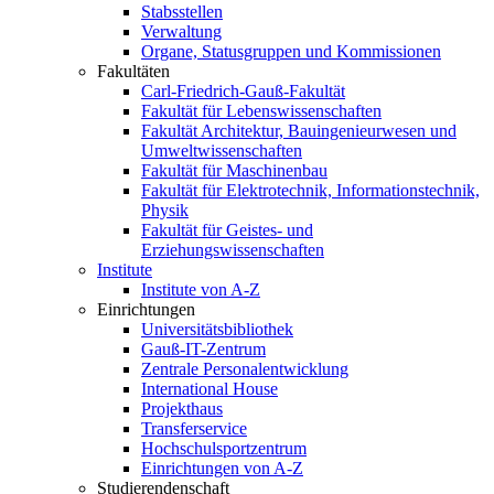
Stabsstellen
Verwaltung
Organe, Statusgruppen und Kommissionen
Fakultäten
Carl-Friedrich-Gauß-Fakultät
Fakultät für Lebenswissenschaften
Fakultät Architektur, Bauingenieurwesen und
Umweltwissenschaften
Fakultät für Maschinenbau
Fakultät für Elektrotechnik, Informationstechnik,
Physik
Fakultät für Geistes- und
Erziehungswissenschaften
Institute
Institute von A-Z
Einrichtungen
Universitätsbibliothek
Gauß-IT-Zentrum
Zentrale Personalentwicklung
International House
Projekthaus
Transferservice
Hochschulsportzentrum
Einrichtungen von A-Z
Studierendenschaft