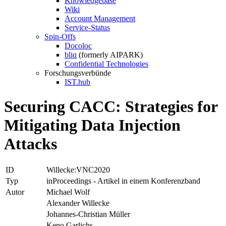
Knowledgebase
Wiki
Account Management
Service-Status
Spin-Offs
Docoloc
bliq
(formerly AIPARK)
Confidential Technologies
Forschungsverbünde
IST.hub
Securing CACC: Strategies for
Mitigating Data Injection
Attacks
ID
Willecke:VNC2020
Typ
inProceedings - Artikel in einem Konferenzband
Autor
Michael Wolf
Alexander Willecke
Johannes-Christian Müller
Keno Garlichs