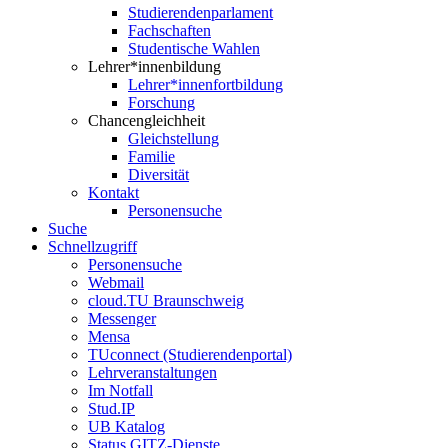
Studierendenparlament
Fachschaften
Studentische Wahlen
Lehrer*innenbildung
Lehrer*innenfortbildung
Forschung
Chancengleichheit
Gleichstellung
Familie
Diversität
Kontakt
Personensuche
Suche
Schnellzugriff
Personensuche
Webmail
cloud.TU Braunschweig
Messenger
Mensa
TUconnect (Studierendenportal)
Lehrveranstaltungen
Im Notfall
Stud.IP
UB Katalog
Status GITZ-Dienste