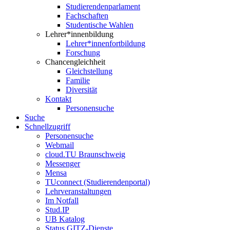
Studierendenparlament
Fachschaften
Studentische Wahlen
Lehrer*innenbildung
Lehrer*innenfortbildung
Forschung
Chancengleichheit
Gleichstellung
Familie
Diversität
Kontakt
Personensuche
Suche
Schnellzugriff
Personensuche
Webmail
cloud.TU Braunschweig
Messenger
Mensa
TUconnect (Studierendenportal)
Lehrveranstaltungen
Im Notfall
Stud.IP
UB Katalog
Status GITZ-Dienste