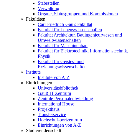
Stabsstellen
Verwaltung
Organe, Statusgruppen und Kommissionen
Fakultäten
Carl-Friedrich-Gauß-Fakultät
Fakultät für Lebenswissenschaften
Fakultät Architektur, Bauingenieurwesen und
Umweltwissenschaften
Fakultät für Maschinenbau
Fakultät für Elektrotechnik, Informationstechnik,
Physik
Fakultät für Geistes- und
Erziehungswissenschaften
Institute
Institute von A-Z
Einrichtungen
Universitätsbibliothek
Gauß-IT-Zentrum
Zentrale Personalentwicklung
International House
Projekthaus
Transferservice
Hochschulsportzentrum
Einrichtungen von A-Z
Studierendenschaft