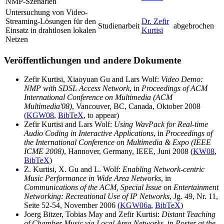
NMP-Szenarien
Untersuchung von Video-
Streaming-Lösungen für den
Dr. Zefir
Studienarbeit
abgebrochen
Einsatz in drahtlosen lokalen
Kurtisi
Netzen
Veröffentlichungen und andere Dokumente
Zefir Kurtisi, Xiaoyuan Gu and Lars Wolf:
Video Demo:
NMP with SDSL Access Network
, in
Proceedings of ACM
International Conference on Multimedia (ACM
Multimedia'08)
, Vancouver, BC, Canada, Oktober 2008
(
KGW08
,
BibTeX
, to appear)
Zefir Kurtisi and Lars Wolf:
Using WavPack for Real-time
Audio Coding in Interactive Applications
, in
Proceedings of
the International Conference on Multimedia & Expo (IEEE
ICME 2008)
, Hannover, Germany, IEEE, Juni 2008 (
KW08
,
BibTeX
)
Z. Kurtisi, X. Gu and L. Wolf:
Enabling Network-centric
Music Performance in Wide Area Networks
, in
Communications of the ACM, Special Issue on Entertainment
Networking: Recreational Use of IP Networks
, Jg. 49, Nr. 11,
Seite 52-54, November 2006 (
KGW06a
,
BibTeX
)
Joerg Bitzer, Tobias May and Zefir Kurtisi:
Distant Teaching
of Chamber Music via Local Area Networks
, in
Poster at the