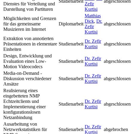
Studienarbeit
abgeschlossen
Dienstes für Verteilung und
Zefir
Darstellung von Partituren
Kurtisi
Matthias
Möglichkeiten und Grenzen
Dick
,
Dr.
für das gemeinsame
Diplomarbeit
abgeschlossen
Zefir
Musizieren im Internet
Kurtisi
Extraktion von annotierten
Dr. Zefir
Präsentationen in elementare
Studienarbeit
abgeschlossen
Kurtisi
Einheiten
Design, Entwicklung und
Dr. Zefir
Evaluation eines Low-
Studienarbeit
abgeschlossen
Kurtisi
Motion Videocodecs
Media-on-Demand -
Dr. Zefir
Diskussion verschiedener
Studienarbeit
abgeschlossen
Kurtisi
Ansätze
Realisierung eines
eingebetteten NMP
Echtzeitclients und
Dr. Zefir
Studienarbeit
abgeschlossen
Implementierung einer
Kurtisi
konfigurationslosen
Netzanbindung
Ausarbeitung von
Dr. Zefir
Netzwerkstatistiken für
Studienarbeit
abgebrochen
Kurtisi