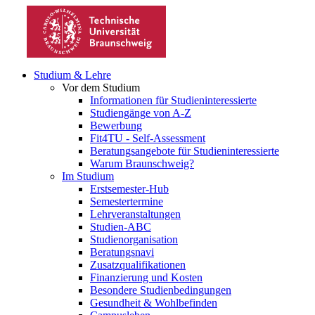
Studium & Lehre
Vor dem Studium
Informationen für Studieninteressierte
Studiengänge von A-Z
Bewerbung
Fit4TU - Self-Assessment
Beratungsangebote für Studieninteressierte
Warum Braunschweig?
Im Studium
Erstsemester-Hub
Semestertermine
Lehrveranstaltungen
Studien-ABC
Studienorganisation
Beratungsnavi
Zusatzqualifikationen
Finanzierung und Kosten
Besondere Studienbedingungen
Gesundheit & Wohlbefinden