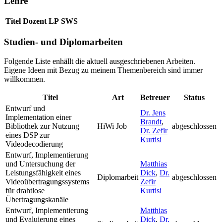
Lehre
Titel
Dozent
LP
SWS
Studien- und Diplomarbeiten
Folgende Liste enhällt die aktuell ausgeschriebenen Arbeiten.
Eigene Ideen mit Bezug zu meinem Themenbereich sind immer
willkommen.
Titel
Art
Betreuer
Status
Entwurf und
Dr. Jens
Implementation einer
Brandt
,
Bibliothek zur Nutzung
HiWi Job
abgeschlossen
Dr. Zefir
eines DSP zur
Kurtisi
Videodecodierung
Entwurf, Implementierung
und Untersuchung der
Matthias
Leistungsfähigkeit eines
Dick
,
Dr.
Diplomarbeit
abgeschlossen
Videoübertragungssystems
Zefir
für drahtlose
Kurtisi
Übertragungskanäle
Entwurf, Implementierung
Matthias
und Evaluierung eines
Dick
,
Dr.