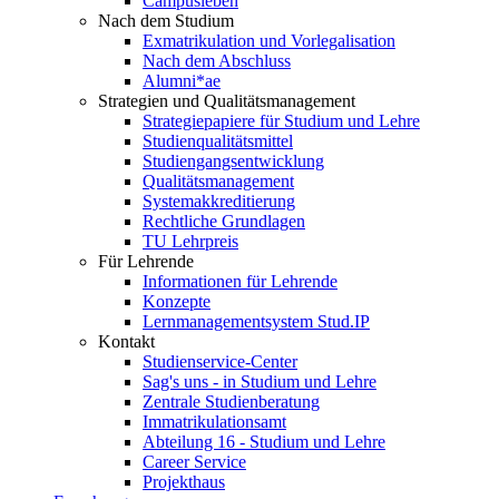
Campusleben
Nach dem Studium
Exmatrikulation und Vorlegalisation
Nach dem Abschluss
Alumni*ae
Strategien und Qualitätsmanagement
Strategiepapiere für Studium und Lehre
Studienqualitätsmittel
Studiengangsentwicklung
Qualitätsmanagement
Systemakkreditierung
Rechtliche Grundlagen
TU Lehrpreis
Für Lehrende
Informationen für Lehrende
Konzepte
Lernmanagementsystem Stud.IP
Kontakt
Studienservice-Center
Sag's uns - in Studium und Lehre
Zentrale Studienberatung
Immatrikulationsamt
Abteilung 16 - Studium und Lehre
Career Service
Projekthaus