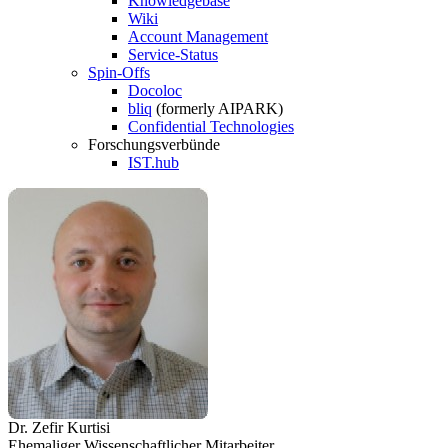
Knowledgebase
Wiki
Account Management
Service-Status
Spin-Offs
Docoloc
bliq
(formerly AIPARK)
Confidential Technologies
Forschungsverbünde
IST.hub
Dr. Zefir Kurtisi
Ehemaliger Wissenschaftlicher Mitarbeiter