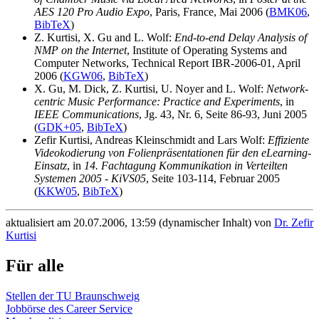
AES 120 Pro Audio Expo
, Paris, France, Mai 2006 (
BMK06
,
BibTeX
)
Z. Kurtisi, X. Gu and L. Wolf:
End-to-end Delay Analysis of
NMP on the Internet
, Institute of Operating Systems and
Computer Networks, Technical Report IBR-2006-01, April
2006 (
KGW06
,
BibTeX
)
X. Gu, M. Dick, Z. Kurtisi, U. Noyer and L. Wolf:
Network-
centric Music Performance: Practice and Experiments
, in
IEEE Communications
, Jg. 43, Nr. 6, Seite 86-93, Juni 2005
(
GDK+05
,
BibTeX
)
Zefir Kurtisi, Andreas Kleinschmidt and Lars Wolf:
Effiziente
Videokodierung von Folienpräsentationen für den eLearning-
Einsatz
, in
14. Fachtagung Kommunikation in Verteilten
Systemen 2005 - KiVS05
, Seite 103-114, Februar 2005
(
KKW05
,
BibTeX
)
aktualisiert am 20.07.2006, 13:59 (dynamischer Inhalt) von
Dr. Zefir
Kurtisi
Für alle
Stellen der TU Braunschweig
Jobbörse des Career Service