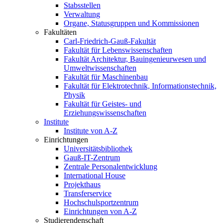
Stabsstellen
Verwaltung
Organe, Statusgruppen und Kommissionen
Fakultäten
Carl-Friedrich-Gauß-Fakultät
Fakultät für Lebenswissenschaften
Fakultät Architektur, Bauingenieurwesen und
Umweltwissenschaften
Fakultät für Maschinenbau
Fakultät für Elektrotechnik, Informationstechnik,
Physik
Fakultät für Geistes- und
Erziehungswissenschaften
Institute
Institute von A-Z
Einrichtungen
Universitätsbibliothek
Gauß-IT-Zentrum
Zentrale Personalentwicklung
International House
Projekthaus
Transferservice
Hochschulsportzentrum
Einrichtungen von A-Z
Studierendenschaft