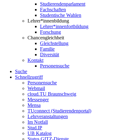
Studierendenparlament
Fachschaften
Studentische Wahlen
Lehrer*innenbildung
Lehrer*innenfortbildung
Forschung
Chancengleichheit
Gleichstellung
Familie
Diversität
Kontakt
Personensuche
Suche
Schnellzugriff
Personensuche
Webmail
cloud.TU Braunschweig
Messenger
Mensa
TUconnect (Studierendenportal)
Lehrveranstaltungen
Im Notfall
Stud.IP
UB Katalog
Status GITZ-Dienste