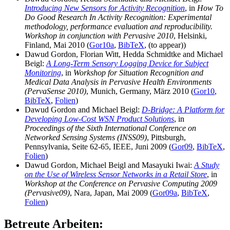
Introducing New Sensors for Activity Recognition
, in
How To
Do Good Research In Activity Recognition: Experimental
methodology, performance evaluation and reproducibility.
Workshop in conjunction with Pervasive 2010
, Helsinki,
Finland, Mai 2010 (
Gor10a
,
BibTeX
, (to appear))
Dawud Gordon, Florian Witt, Hedda Schmidtke and Michael
Beigl:
A Long-Term Sensory Logging Device for Subject
Monitoring
, in
Workshop for Situation Recognition and
Medical Data Analysis in Pervasive Health Environments
(PervaSense 2010)
, Munich, Germany, März 2010 (
Gor10
,
BibTeX
,
Folien
)
Dawud Gordon and Michael Beigl:
D-Bridge: A Platform for
Developing Low-Cost WSN Product Solutions
, in
Proceedings of the Sixth International Conference on
Networked Sensing Systems (INSS09)
, Pittsburgh,
Pennsylvania, Seite 62-65, IEEE, Juni 2009 (
Gor09
,
BibTeX
,
Folien
)
Dawud Gordon, Michael Beigl and Masayuki Iwai:
A Study
on the Use of Wireless Sensor Networks in a Retail Store
, in
Workshop at the Conference on Pervasive Computing 2009
(Pervasive09)
, Nara, Japan, Mai 2009 (
Gor09a
,
BibTeX
,
Folien
)
Betreute Arbeiten: