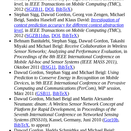
level
, in
IEEE Transactions on Mobile Computing (TMC)
,
2012 (
SGZB11
,
DOI
,
BibTeX
)
Stephan Sigg, Dawud Gordon, Georg von Zengen, Michael
Beigl, Sandra Haseloff and Klaus David:
Investigation of
context prediction accuracy for different context abstraction
level
, in
IEEE Transactions on Mobile Computing (TMC)
,
2012 (
SGZB11dus
,
DOI
,
BibTeX
)
Behnam Banitalebi, Stephan Sigg, Dawud Gordon, Takashi
Miyaki and Michael Beigl:
Receive Collaboration in Wireless
Sensor Networks; Analyzing and Performance Evaluation
, in
Proceedings of the 8th IEEE International Conference on
Mobile Ad-hoc and Sensor Systems (IEEE MASS 2011)
,
Oktober 2011 (
BSG11
,
BibTeX
)
Dawud Gordon, Stephan Sigg and Michael Beigl:
Using
Prediction to Conserve Energy in Recognition on Mobile
Devices
, in
9th IEEE International Conference on Pervasive
Computing and Communications (PerCom), WiP session
,
März 2011 (
GSB11
,
BibTeX
)
Dawud Gordon, Michael Beigl and Martin Alexander
Neumann:
dinam: A Wireless Sensor Network Concept and
Platform for Rapid Development
, in
Proceedings of the
Seventh International Conference on Networked Sensing
Systems (INSS10)
, Kassel, Germany, Juni 2010 (
Gor10b
,
BibTeX
, to appear)
Dawud Gordon, Hedda Schmidtke and Michael Beigl: