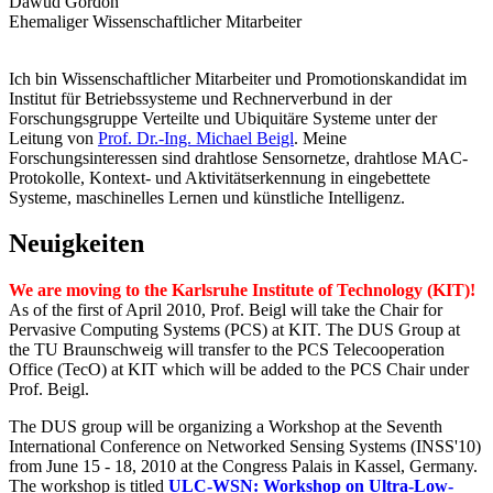
Dawud Gordon
Ehemaliger Wissenschaftlicher Mitarbeiter
Ich bin Wissenschaftlicher Mitarbeiter und Promotionskandidat im
Institut für Betriebssysteme und Rechnerverbund in der
Forschungsgruppe Verteilte und Ubiquitäre Systeme unter der
Leitung von
Prof. Dr.-Ing. Michael Beigl
. Meine
Forschungsinteressen sind drahtlose Sensornetze, drahtlose MAC-
Protokolle, Kontext- und Aktivitätserkennung in eingebettete
Systeme, maschinelles Lernen und künstliche Intelligenz.
Neuigkeiten
We are moving to the Karlsruhe Institute of Technology (KIT)!
As of the first of April 2010, Prof. Beigl will take the Chair for
Pervasive Computing Systems (PCS) at KIT. The DUS Group at
the TU Braunschweig will transfer to the PCS Telecooperation
Office (TecO) at KIT which will be added to the PCS Chair under
Prof. Beigl.
The DUS group will be organizing a Workshop at the Seventh
International Conference on Networked Sensing Systems (INSS'10)
from June 15 - 18, 2010 at the Congress Palais in Kassel, Germany.
The workshop is titled
ULC-WSN: Workshop on Ultra-Low-