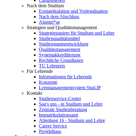
Campusleben
Nach dem Studium
Exmatrikulation und Vorlegalisation
Nach dem Abschluss
Alumni*ae
Strategien und Qualitätsmanagement
Strategiepapiere für Studium und Lehre
Studienqualitätsmittel
Studiengangsentwicklung
Qualitätsmanagement
Systemakkreditierung
Rechtliche Grundlagen
TU Lehrpreis
Für Lehrende
Informationen für Lehrende
Konzepte
Lernmanagementsystem Stud.IP
Kontakt
Studienservice-Center
Sag's uns - in Studium und Lehre
Zentrale Studienberatung
Immatrikulationsamt
Abteilung 16 - Studium und Lehre
Career Service
Projekthaus