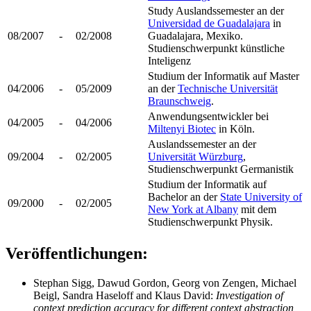
Study Auslandssemester an der
Universidad de Guadalajara
in
08/2007
-
02/2008
Guadalajara, Mexiko.
Studienschwerpunkt künstliche
Inteligenz
Studium der Informatik auf Master
04/2006
-
05/2009
an der
Technische Universität
Braunschweig
.
Anwendungsentwickler bei
04/2005
-
04/2006
Miltenyi Biotec
in Köln.
Auslandssemester an der
09/2004
-
02/2005
Universität Würzburg
,
Studienschwerpunkt Germanistik
Studium der Informatik auf
Bachelor an der
State University of
09/2000
-
02/2005
New York at Albany
mit dem
Studienschwerpunkt Physik.
Veröffentlichungen:
Stephan Sigg, Dawud Gordon, Georg von Zengen, Michael
Beigl, Sandra Haseloff and Klaus David:
Investigation of
context prediction accuracy for different context abstraction