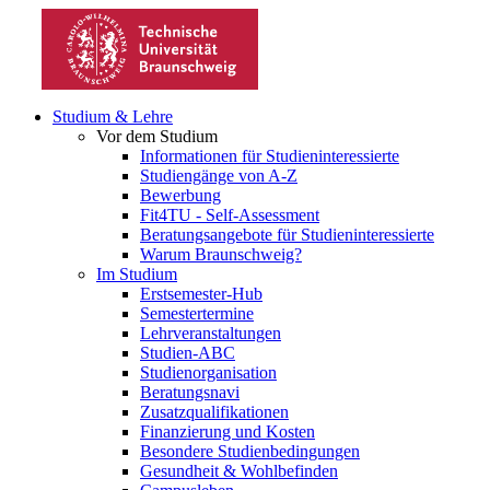
Studium & Lehre
Vor dem Studium
Informationen für Studieninteressierte
Studiengänge von A-Z
Bewerbung
Fit4TU - Self-Assessment
Beratungsangebote für Studieninteressierte
Warum Braunschweig?
Im Studium
Erstsemester-Hub
Semestertermine
Lehrveranstaltungen
Studien-ABC
Studienorganisation
Beratungsnavi
Zusatzqualifikationen
Finanzierung und Kosten
Besondere Studienbedingungen
Gesundheit & Wohlbefinden