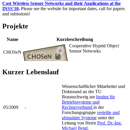
Cost Wireless Sensor Networks and their Applications at the
INSS'10
.
Please see the website for important dates, call for papers
and subissions!
Projekte
Name
Kurzbeschreibung
Cooperative Hyprid Object
Sensor Networks
CHOSeN
Kurzer Lebenslauf
Wissenschaftlicher Mitarbeiter und
Doktorand an der TU
Braunschweig am
Institut für
Betriebssysteme und
05/2009
-
Rechnerverbund
in der
Forschungsgruppe
verteilte und
ubiquitäre Systeme
unter der
Leitung von Herrn
Prof. Dr.-Ing.
Michael Beigl
.