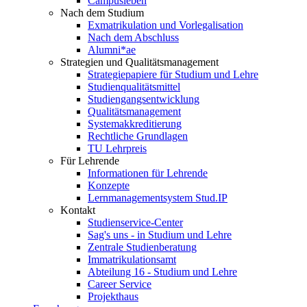
Campusleben
Nach dem Studium
Exmatrikulation und Vorlegalisation
Nach dem Abschluss
Alumni*ae
Strategien und Qualitätsmanagement
Strategiepapiere für Studium und Lehre
Studienqualitätsmittel
Studiengangsentwicklung
Qualitätsmanagement
Systemakkreditierung
Rechtliche Grundlagen
TU Lehrpreis
Für Lehrende
Informationen für Lehrende
Konzepte
Lernmanagementsystem Stud.IP
Kontakt
Studienservice-Center
Sag's uns - in Studium und Lehre
Zentrale Studienberatung
Immatrikulationsamt
Abteilung 16 - Studium und Lehre
Career Service
Projekthaus