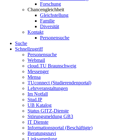
Forschung
Chancengleichheit
Gleichstellung
Familie
Diversität
Kontakt
Personensuche
Suche
Schnellzugriff
Personensuche
Webmail
cloud.TU Braunschweig
Messenger
Mensa
TUconnect (Studierendenportal)
Lehrveranstaltungen
Im Notfall
Stud.IP
UB Katalog
Status GITZ-Dienste
Störungsmeldung GB3
IT Dienste
Informationsportal (Beschäftigte)
Beratungsnavi
Linksammlung