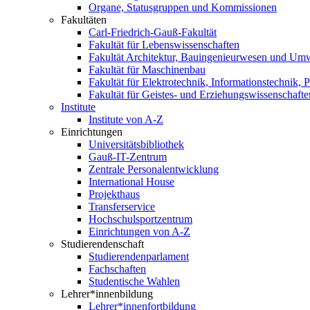
Organe, Statusgruppen und Kommissionen
Fakultäten
Carl-Friedrich-Gauß-Fakultät
Fakultät für Lebenswissenschaften
Fakultät Architektur, Bauingenieurwesen und Um
Fakultät für Maschinenbau
Fakultät für Elektrotechnik, Informationstechnik, 
Fakultät für Geistes- und Erziehungswissenschafte
Institute
Institute von A-Z
Einrichtungen
Universitätsbibliothek
Gauß-IT-Zentrum
Zentrale Personalentwicklung
International House
Projekthaus
Transferservice
Hochschulsportzentrum
Einrichtungen von A-Z
Studierendenschaft
Studierendenparlament
Fachschaften
Studentische Wahlen
Lehrer*innenbildung
Lehrer*innenfortbildung