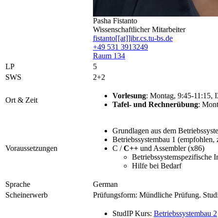
Pasha Fistanto
Wissenschaftlicher Mitarbeiter
fistanto[[at]]ibr.cs.tu-bs.de
+49 531 3913249
Raum 134
LP
5
SWS
2+2
Vorlesung
: Montag, 9:45-11:15, 
Ort & Zeit
Tafel- und Rechnerübung
: Mont
Grundlagen aus dem Betriebssyste
Betriebssystembau 1 (empfohlen, 
Voraussetzungen
C /
C++
und Assembler (x86)
Betriebssystemspezifische I
Hilfe bei Bedarf
Sprache
German
Scheinerwerb
Prüfungsform: Mündliche Prüfung. Studi
StudIP Kurs:
Betriebssystembau 2