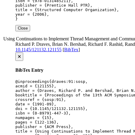
isbn = {978-0131485211},

publisher = {Prentice Hall PTR},

title = {Structured Computer Organization},

year = {2006},

}
Close
Using Continuations to Implement Thread Management and Communi
Richard P. Draves, Brian N. Bershad, Richard F. Rashid, Ran
10.1145/121132.121155
[
BibTex
]
🗙
BibTex Entry
@inproceedings{draves:91:sosp,

acmid = {121155},

author = {Draves, Richard P. and Bershad, Brian N.
booktitle = {Proceedings of the 13th ACM Symposium
crossref = {sosp:91},

date = {1991-09},

doi = {10.1145/121132.121155},

isbn = {0-89791-447-3},

numpages = {15},

pages = {122-136},

publisher = {ACM Press},

title = {Using Continuations to Implement Thread M