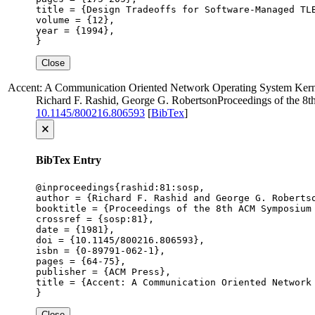
title = {Design Tradeoffs for Software-Managed TLB
volume = {12},

year = {1994},

}
Close
Accent: A Communication Oriented Network Operating System Kern
Richard F. Rashid, George G. Robertson
Proceedings of the 8
10.1145/800216.806593
[
BibTex
]
🗙
BibTex Entry
@inproceedings{rashid:81:sosp,

author = {Richard F. Rashid and George G. Robertso
booktitle = {Proceedings of the 8th ACM Symposium 
crossref = {sosp:81},

date = {1981},

doi = {10.1145/800216.806593},

isbn = {0-89791-062-1},

pages = {64-75},

publisher = {ACM Press},

title = {Accent: A Communication Oriented Network 
}
Close