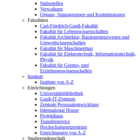
Stabsstellen
Verwaltung
Organe, Statusgruppen und Kommissionen
Fakultäten
Carl-Friedrich-Gauß-Fakultät
Fakultät für Lebenswissenschaften
Fakultät Architektur, Bauingenieurwesen und
Umweltwissenschaften
Fakultät für Maschinenbau
Fakultät für Elektrotechnik, Informationstechnik,
Physik
Fakultät für Geistes- und
Erziehungswissenschaften
Institute
Institute von A-Z
Einrichtungen
Universitätsbibliothek
Gauß-IT-Zentrum
Zentrale Personalentwicklung
International House
Projekthaus
Transferservice
Hochschulsportzentrum
Einrichtungen von A-Z
Studierendenschaft