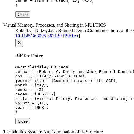
venue = {Pacific Grove, CA, USA},

}
Close
Virtual Memory, Processes, and Sharing in MULTICS
Robert C. Daley, Jack Bonnell Dennis
Communications of th
10.1145/363095.363139
[
BibTex
]
🗙
BibTex Entry
@article{daley:68:cacm,

author = {Robert C. Daley and Jack Bonnell Dennis}
doi = {10.1145/363095.363139},

journaltitle = {Communications of the ACM},

month = {May},

number = {5},

pages = {306-312},

title = {Virtual Memory, Processes, and Sharing in
volume = {11},

year = {1968},

}
Close
The Multics System: An Examination of its Structure