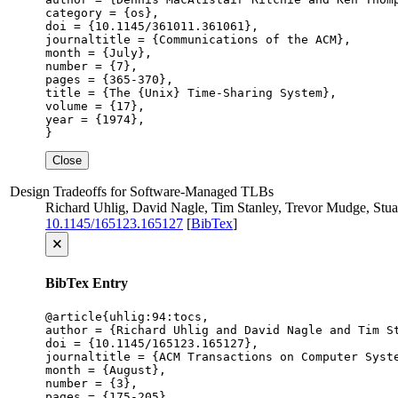
category = {os},

doi = {10.1145/361011.361061},

journaltitle = {Communications of the ACM},

month = {July},

number = {7},

pages = {365-370},

title = {The {Unix} Time-Sharing System},

volume = {17},

year = {1974},

}
Close
Design Tradeoffs for Software-Managed TLBs
Richard Uhlig, David Nagle, Tim Stanley, Trevor Mudge, Stua
10.1145/165123.165127
[
BibTex
]
🗙
BibTex Entry
@article{uhlig:94:tocs,

author = {Richard Uhlig and David Nagle and Tim St
doi = {10.1145/165123.165127},

journaltitle = {ACM Transactions on Computer Syste
month = {August},

number = {3},

pages = {175-205},
