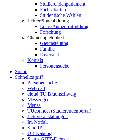
Studierendenparlament
Fachschaften
Studentische Wahlen
Lehrer*innenbildung
Lehrer*innenfortbildung
Forschung
Chancengleichheit
Gleichstellung
Familie
Diversität
Kontakt
Personensuche
Suche
Schnellzugriff
Personensuche
Webmail
cloud.TU Braunschweig
Messenger
Mensa
TUconnect (Studierendenportal)
Lehrveranstaltungen
Im Notfall
Stud.IP
UB Katalog
Status GITZ-Dienste