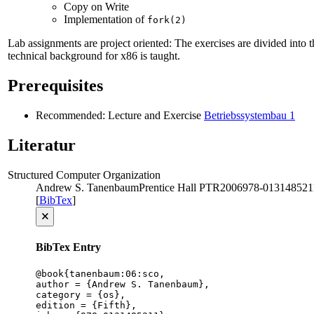
Copy on Write
Implementation of
fork(2)
Lab assignments are project oriented: The exercises are divided into t
technical background for x86 is taught.
Prerequisites
Recommended: Lecture and Exercise
Betriebssystembau 1
Literatur
Structured Computer Organization
Andrew S. Tanenbaum
Prentice Hall PTR
2006
978-013148521
[
BibTex
]
🗙
BibTex Entry
@book{tanenbaum:06:sco,

author = {Andrew S. Tanenbaum},

category = {os},

edition = {Fifth},
