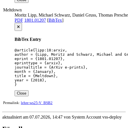
Meltdown
Moritz Lipp, Michael Schwarz, Daniel Gruss, Thomas Presch
PDF
1801.01207
[
BibTex
]
🗙
BibTex Entry
@article{lipp:18:arxiv,

author = {Lipp, Moritz and Schwarz, Michael and G
eprint = {1801.01207},

eprinttype = {arxiv},

journaltitle = {ArXiv e-prints},

month = {January},

title = {Meltdown},

year = {2018},

}
Close
Permalink:
lehre-ws25-V_BSB2
aktualisiert am 07.07.2026, 14:47 von System Account vss-deploy