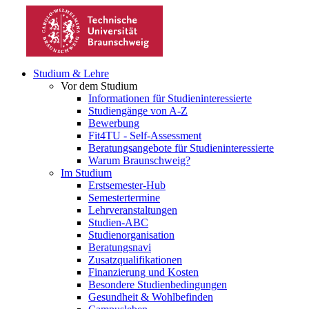
Studium & Lehre
Vor dem Studium
Informationen für Studieninteressierte
Studiengänge von A-Z
Bewerbung
Fit4TU - Self-Assessment
Beratungsangebote für Studieninteressierte
Warum Braunschweig?
Im Studium
Erstsemester-Hub
Semestertermine
Lehrveranstaltungen
Studien-ABC
Studienorganisation
Beratungsnavi
Zusatzqualifikationen
Finanzierung und Kosten
Besondere Studienbedingungen
Gesundheit & Wohlbefinden