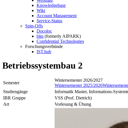
Webmail
Knowledgebase
Wiki
Account Management
Service-Status
Spin-Offs
Docoloc
bliq
(formerly AIPARK)
Confidential Technologies
Forschungsverbünde
IST.hub
Betriebssystembau 2
Wintersemester 2026/2027
Semester
Wintersemester 2025/2026
Wintersemest
Studiengänge
Informatik Master, Informations-System
IBR Gruppe
VSS (Prof. Dietrich)
Art
Vorlesung & Übung