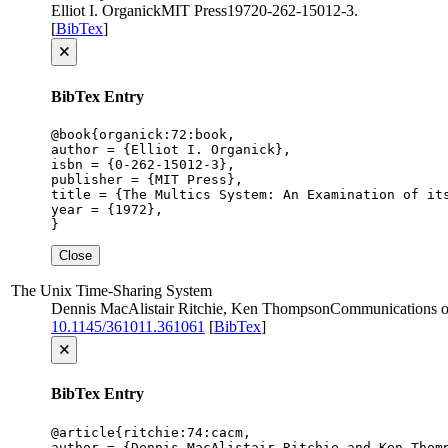
Elliot I. Organick
MIT Press
1972
0-262-15012-3
.
[
BibTex
]
🗙
BibTex Entry
@book{organick:72:book,

author = {Elliot I. Organick},

isbn = {0-262-15012-3},

publisher = {MIT Press},

title = {The Multics System: An Examination of its
year = {1972},

}
Close
The Unix Time-Sharing System
Dennis MacAlistair Ritchie, Ken Thompson
Communications 
10.1145/361011.361061
[
BibTex
]
🗙
BibTex Entry
@article{ritchie:74:cacm,

author = {Dennis MacAlistair Ritchie and Ken Thomp