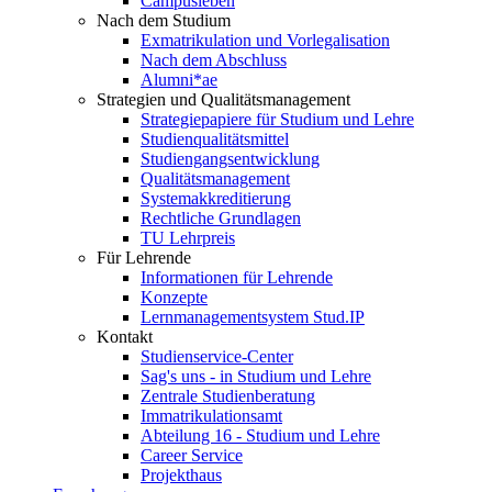
Campusleben
Nach dem Studium
Exmatrikulation und Vorlegalisation
Nach dem Abschluss
Alumni*ae
Strategien und Qualitätsmanagement
Strategiepapiere für Studium und Lehre
Studienqualitätsmittel
Studiengangsentwicklung
Qualitätsmanagement
Systemakkreditierung
Rechtliche Grundlagen
TU Lehrpreis
Für Lehrende
Informationen für Lehrende
Konzepte
Lernmanagementsystem Stud.IP
Kontakt
Studienservice-Center
Sag's uns - in Studium und Lehre
Zentrale Studienberatung
Immatrikulationsamt
Abteilung 16 - Studium und Lehre
Career Service
Projekthaus