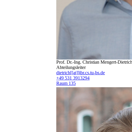
Prof. Dr.-Ing. Christian Mengert-Dietric
Abteilungsleiter
dietrich[[at]]ibr.cs.tu-bs.de
+49 531 3913294
Raum 135