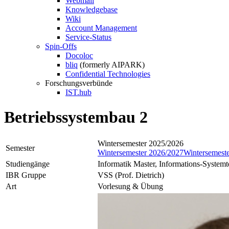
Webmail
Knowledgebase
Wiki
Account Management
Service-Status
Spin-Offs
Docoloc
bliq
(formerly AIPARK)
Confidential Technologies
Forschungsverbünde
IST.hub
Betriebssystembau 2
Wintersemester 2025/2026
Semester
Wintersemester 2026/2027
Wintersemest
Studiengänge
Informatik Master, Informations-System
IBR Gruppe
VSS (Prof. Dietrich)
Art
Vorlesung & Übung