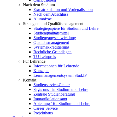
Campusleben
Nach dem Studium
Exmatrikulation und Vorlegalisation
Nach dem Abschluss
Alumni*ae
Strategien und Qualitätsmanagement
Strategiepapiere für Studium und Lehre
Studienqualitätsmittel
Studiengangsentwicklung
Qualitätsmanagement
Systemakkreditierung
Rechtliche Grundlagen
TU Lehrpreis
Für Lehrende
Informationen für Lehrende
Konzepte
Lernmanagementsystem Stud.IP
Kontakt
Studienservice-Center
Sag's uns - in Studium und Lehre
Zentrale Studienberatung
Immatrikulationsamt
Abteilung 16 - Studium und Lehre
Career Service
Projekthaus