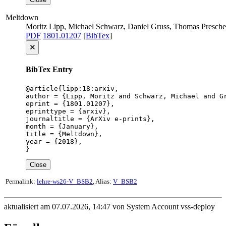
Meltdown
Moritz Lipp, Michael Schwarz, Daniel Gruss, Thomas Presch
PDF
1801.01207
[
BibTex
]
🗙
BibTex Entry
@article{lipp:18:arxiv,

author = {Lipp, Moritz and Schwarz, Michael and G
eprint = {1801.01207},

eprinttype = {arxiv},

journaltitle = {ArXiv e-prints},

month = {January},

title = {Meltdown},

year = {2018},

}
Close
Permalink:
lehre-ws26-V_BSB2
, Alias:
V_BSB2
aktualisiert am 07.07.2026, 14:47 von System Account vss-deploy