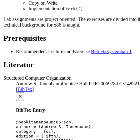
Copy on Write
Implementation of
fork(2)
Lab assignments are project oriented: The exercises are divided into t
technical background for x86 is taught.
Prerequisites
Recommended: Lecture and Exercise
Betriebssystembau 1
Literatur
Structured Computer Organization
Andrew S. Tanenbaum
Prentice Hall PTR
2006
978-013148521
[
BibTex
]
🗙
BibTex Entry
@book{tanenbaum:06:sco,

author = {Andrew S. Tanenbaum},

category = {os},

edition = {Fifth},
