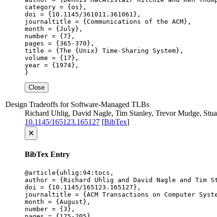
category = {os},

doi = {10.1145/361011.361061},

journaltitle = {Communications of the ACM},

month = {July},

number = {7},

pages = {365-370},

title = {The {Unix} Time-Sharing System},

volume = {17},

year = {1974},

}
Close
Design Tradeoffs for Software-Managed TLBs
Richard Uhlig, David Nagle, Tim Stanley, Trevor Mudge, Stua
10.1145/165123.165127
[
BibTex
]
🗙
BibTex Entry
@article{uhlig:94:tocs,

author = {Richard Uhlig and David Nagle and Tim St
doi = {10.1145/165123.165127},

journaltitle = {ACM Transactions on Computer Syste
month = {August},

number = {3},

pages = {175-205},
