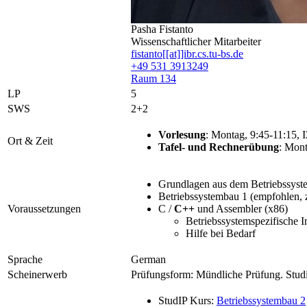
Pasha Fistanto
Wissenschaftlicher Mitarbeiter
fistanto[[at]]ibr.cs.tu-bs.de
+49 531 3913249
Raum 134
LP
5
SWS
2+2
Vorlesung
: Montag, 9:45-11:15, 
Ort & Zeit
Tafel- und Rechnerübung
: Mont
Grundlagen aus dem Betriebssyste
Betriebssystembau 1 (empfohlen, 
Voraussetzungen
C /
C++
und Assembler (x86)
Betriebssystemspezifische I
Hilfe bei Bedarf
Sprache
German
Scheinerwerb
Prüfungsform: Mündliche Prüfung. Studi
StudIP Kurs:
Betriebssystembau 2