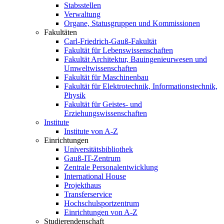
Stabsstellen
Verwaltung
Organe, Statusgruppen und Kommissionen
Fakultäten
Carl-Friedrich-Gauß-Fakultät
Fakultät für Lebenswissenschaften
Fakultät Architektur, Bauingenieurwesen und
Umweltwissenschaften
Fakultät für Maschinenbau
Fakultät für Elektrotechnik, Informationstechnik,
Physik
Fakultät für Geistes- und
Erziehungswissenschaften
Institute
Institute von A-Z
Einrichtungen
Universitätsbibliothek
Gauß-IT-Zentrum
Zentrale Personalentwicklung
International House
Projekthaus
Transferservice
Hochschulsportzentrum
Einrichtungen von A-Z
Studierendenschaft