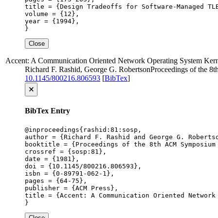
title = {Design Tradeoffs for Software-Managed TLB
volume = {12},

year = {1994},

}
Close
Accent: A Communication Oriented Network Operating System Kern
Richard F. Rashid, George G. Robertson
Proceedings of the 8
10.1145/800216.806593
[
BibTex
]
🗙
BibTex Entry
@inproceedings{rashid:81:sosp,

author = {Richard F. Rashid and George G. Robertso
booktitle = {Proceedings of the 8th ACM Symposium 
crossref = {sosp:81},

date = {1981},

doi = {10.1145/800216.806593},

isbn = {0-89791-062-1},

pages = {64-75},

publisher = {ACM Press},

title = {Accent: A Communication Oriented Network 
}
Close