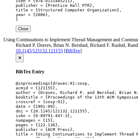
isbn = {978-0131485211},

publisher = {Prentice Hall PTR},

title = {Structured Computer Organization},

year = {2006},

}
Close
Using Continuations to Implement Thread Management and Communi
Richard P. Draves, Brian N. Bershad, Richard F. Rashid, Ran
10.1145/121132.121155
[
BibTex
]
🗙
BibTex Entry
@inproceedings{draves:91:sosp,

acmid = {121155},

author = {Draves, Richard P. and Bershad, Brian N.
booktitle = {Proceedings of the 13th ACM Symposium
crossref = {sosp:91},

date = {1991-09},

doi = {10.1145/121132.121155},

isbn = {0-89791-447-3},

numpages = {15},

pages = {122-136},

publisher = {ACM Press},

title = {Using Continuations to Implement Thread M