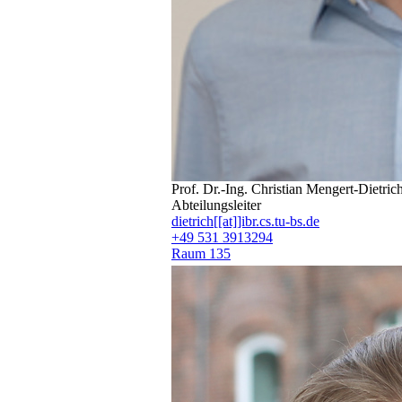
Prof. Dr.-Ing. Christian Mengert-Dietric
Abteilungsleiter
dietrich[[at]]ibr.cs.tu-bs.de
+49 531 3913294
Raum 135