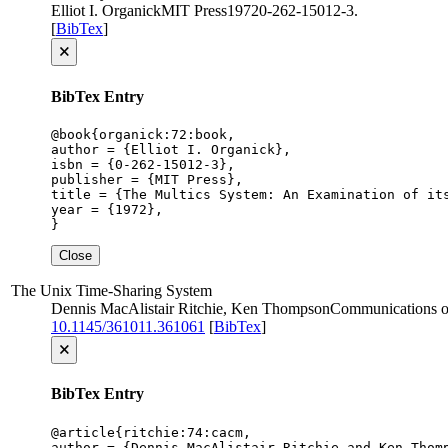
Elliot I. Organick
MIT Press
1972
0-262-15012-3
.
[
BibTex
]
🗙
BibTex Entry
@book{organick:72:book,

author = {Elliot I. Organick},

isbn = {0-262-15012-3},

publisher = {MIT Press},

title = {The Multics System: An Examination of its
year = {1972},

}
Close
The Unix Time-Sharing System
Dennis MacAlistair Ritchie, Ken Thompson
Communications 
10.1145/361011.361061
[
BibTex
]
🗙
BibTex Entry
@article{ritchie:74:cacm,

author = {Dennis MacAlistair Ritchie and Ken Thomp