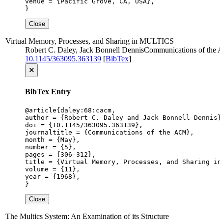
venue = {Pacific Grove, CA, USA},

}
Close
Virtual Memory, Processes, and Sharing in MULTICS
Robert C. Daley, Jack Bonnell Dennis
Communications of th
10.1145/363095.363139
[
BibTex
]
🗙
BibTex Entry
@article{daley:68:cacm,

author = {Robert C. Daley and Jack Bonnell Dennis}
doi = {10.1145/363095.363139},

journaltitle = {Communications of the ACM},

month = {May},

number = {5},

pages = {306-312},

title = {Virtual Memory, Processes, and Sharing in
volume = {11},

year = {1968},

}
Close
The Multics System: An Examination of its Structure