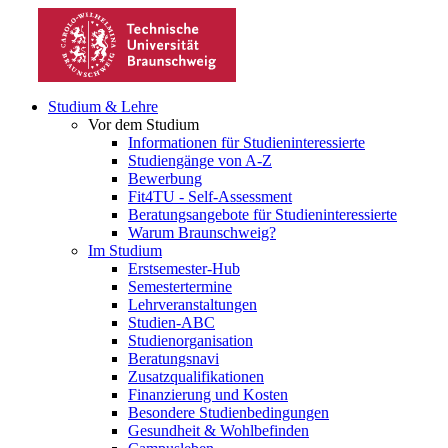
Studium & Lehre
Vor dem Studium
Informationen für Studieninteressierte
Studiengänge von A-Z
Bewerbung
Fit4TU - Self-Assessment
Beratungsangebote für Studieninteressierte
Warum Braunschweig?
Im Studium
Erstsemester-Hub
Semestertermine
Lehrveranstaltungen
Studien-ABC
Studienorganisation
Beratungsnavi
Zusatzqualifikationen
Finanzierung und Kosten
Besondere Studienbedingungen
Gesundheit & Wohlbefinden