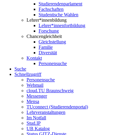
Studierendenparlament
Fachschaften
Studentische Wahlen
Lehrer*innenbildung
Lehrer*innenfortbildung
Forschung
Chancengleichheit
Gleichstellung
Familie
Diversität
Kontakt
Personensuche
Suche
Schnellzugriff
Personensuche
Webmail
cloud.TU Braunschweig
Messenger
Mensa
TUconnect (Studierendenportal)
Lehrveranstaltungen
Im Notfall
Stud.IP
UB Katalog
Status GITZ-Dienste