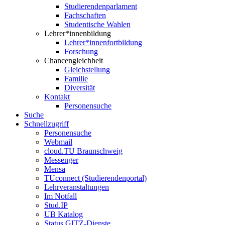
Studierendenparlament
Fachschaften
Studentische Wahlen
Lehrer*innenbildung
Lehrer*innenfortbildung
Forschung
Chancengleichheit
Gleichstellung
Familie
Diversität
Kontakt
Personensuche
Suche
Schnellzugriff
Personensuche
Webmail
cloud.TU Braunschweig
Messenger
Mensa
TUconnect (Studierendenportal)
Lehrveranstaltungen
Im Notfall
Stud.IP
UB Katalog
Status GITZ-Dienste