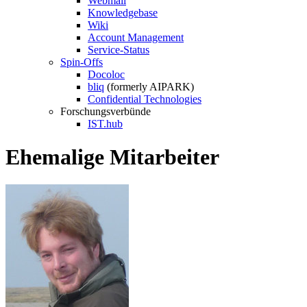
Webmail
Knowledgebase
Wiki
Account Management
Service-Status
Spin-Offs
Docoloc
bliq
(formerly AIPARK)
Confidential Technologies
Forschungsverbünde
IST.hub
Ehemalige Mitarbeiter