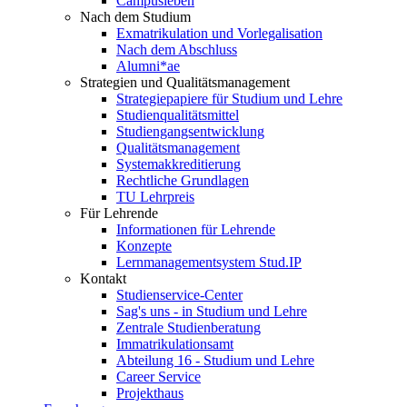
Campusleben
Nach dem Studium
Exmatrikulation und Vorlegalisation
Nach dem Abschluss
Alumni*ae
Strategien und Qualitätsmanagement
Strategiepapiere für Studium und Lehre
Studienqualitätsmittel
Studiengangsentwicklung
Qualitätsmanagement
Systemakkreditierung
Rechtliche Grundlagen
TU Lehrpreis
Für Lehrende
Informationen für Lehrende
Konzepte
Lernmanagementsystem Stud.IP
Kontakt
Studienservice-Center
Sag's uns - in Studium und Lehre
Zentrale Studienberatung
Immatrikulationsamt
Abteilung 16 - Studium und Lehre
Career Service
Projekthaus