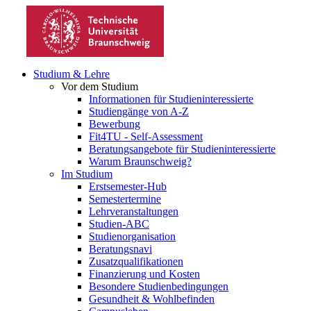
Studium & Lehre
Vor dem Studium
Informationen für Studieninteressierte
Studiengänge von A-Z
Bewerbung
Fit4TU - Self-Assessment
Beratungsangebote für Studieninteressierte
Warum Braunschweig?
Im Studium
Erstsemester-Hub
Semestertermine
Lehrveranstaltungen
Studien-ABC
Studienorganisation
Beratungsnavi
Zusatzqualifikationen
Finanzierung und Kosten
Besondere Studienbedingungen
Gesundheit & Wohlbefinden