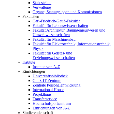
Stabsstellen
Verwaltung
Organe, Statusgruppen und Kommissionen
Fakultäten
Carl-Friedrich-Gauß-Fakultät
Fakultät für Lebenswissenschaften
Fakultät Architektur, Bauingenieurwesen und
Umweltwissenschaften
Fakultät für Maschinenbau
Fakultät für Elektrotechnik, Informationstechnik,
Physik
Fakultät für Geistes- und
Erziehungswissenschaften
Institute
Institute von A-Z
Einrichtungen
Universitätsbibliothek
Gauß-IT-Zentrum
Zentrale Personalentwicklung
International House
Projekthaus
Transferservice
Hochschulsportzentrum
Einrichtungen von A-Z
Studierendenschaft