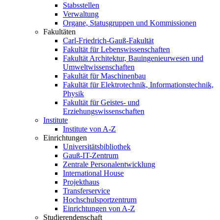
Stabsstellen
Verwaltung
Organe, Statusgruppen und Kommissionen
Fakultäten
Carl-Friedrich-Gauß-Fakultät
Fakultät für Lebenswissenschaften
Fakultät Architektur, Bauingenieurwesen und
Umweltwissenschaften
Fakultät für Maschinenbau
Fakultät für Elektrotechnik, Informationstechnik,
Physik
Fakultät für Geistes- und
Erziehungswissenschaften
Institute
Institute von A-Z
Einrichtungen
Universitätsbibliothek
Gauß-IT-Zentrum
Zentrale Personalentwicklung
International House
Projekthaus
Transferservice
Hochschulsportzentrum
Einrichtungen von A-Z
Studierendenschaft