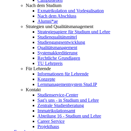
Campusleben
Nach dem Studium
Exmatrikulation und Vorlegalisation
Nach dem Abschluss
Alumni*ae
Strategien und Qualitätsmanagement
Strategiepapiere für Studium und Lehre
Studienqualitätsmittel
Studiengangsentwicklung
Qualitätsmanagement
Systemakkreditierung
Rechtliche Grundlagen
TU Lehrpreis
Für Lehrende
Informationen für Lehrende
Konzepte
Lernmanagementsystem Stud.IP
Kontakt
Studienservice-Center
Sag's uns - in Studium und Lehre
Zentrale Studienberatung
Immatrikulationsamt
Abteilung 16 - Studium und Lehre
Career Service
Projekthaus