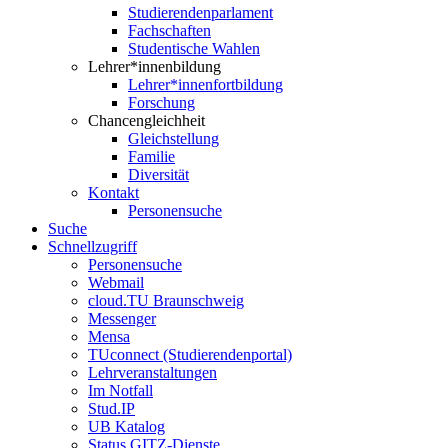
Studierendenparlament
Fachschaften
Studentische Wahlen
Lehrer*innenbildung
Lehrer*innenfortbildung
Forschung
Chancengleichheit
Gleichstellung
Familie
Diversität
Kontakt
Personensuche
Suche
Schnellzugriff
Personensuche
Webmail
cloud.TU Braunschweig
Messenger
Mensa
TUconnect (Studierendenportal)
Lehrveranstaltungen
Im Notfall
Stud.IP
UB Katalog
Status GITZ-Dienste