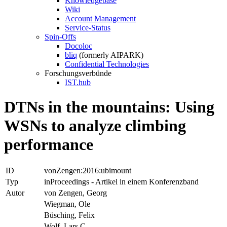
Knowledgebase
Wiki
Account Management
Service-Status
Spin-Offs
Docoloc
bliq
(formerly AIPARK)
Confidential Technologies
Forschungsverbünde
IST.hub
DTNs in the mountains: Using
WSNs to analyze climbing
performance
ID
vonZengen:2016:ubimount
Typ
inProceedings - Artikel in einem Konferenzband
Autor
von Zengen, Georg
Wiegman, Ole
Büsching, Felix
Wolf, Lars C.