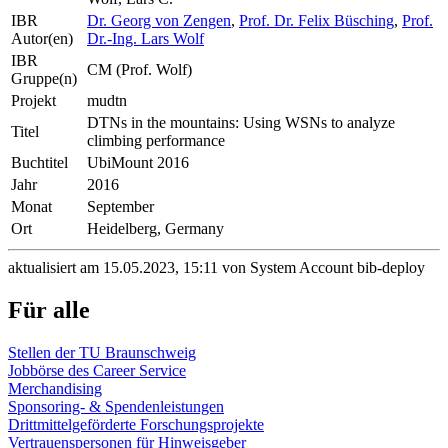
IBR
Dr. Georg von Zengen
,
Prof. Dr. Felix Büsching
,
Prof.
Autor(en)
Dr.-Ing. Lars Wolf
IBR
CM (Prof. Wolf)
Gruppe(n)
Projekt
mudtn
DTNs in the mountains: Using WSNs to analyze
Titel
climbing performance
Buchtitel
UbiMount 2016
Jahr
2016
Monat
September
Ort
Heidelberg, Germany
aktualisiert am 15.05.2023, 15:11 von System Account bib-deploy
Für alle
Stellen der TU Braunschweig
Jobbörse des Career Service
Merchandising
Sponsoring- & Spendenleistungen
Drittmittelgeförderte Forschungsprojekte
Vertrauenspersonen für Hinweisgeber