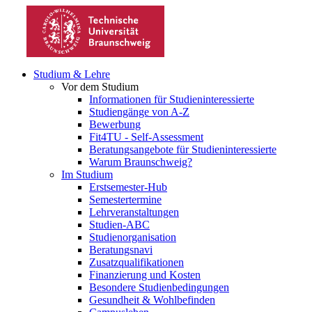
Studium & Lehre
Vor dem Studium
Informationen für Studieninteressierte
Studiengänge von A-Z
Bewerbung
Fit4TU - Self-Assessment
Beratungsangebote für Studieninteressierte
Warum Braunschweig?
Im Studium
Erstsemester-Hub
Semestertermine
Lehrveranstaltungen
Studien-ABC
Studienorganisation
Beratungsnavi
Zusatzqualifikationen
Finanzierung und Kosten
Besondere Studienbedingungen
Gesundheit & Wohlbefinden