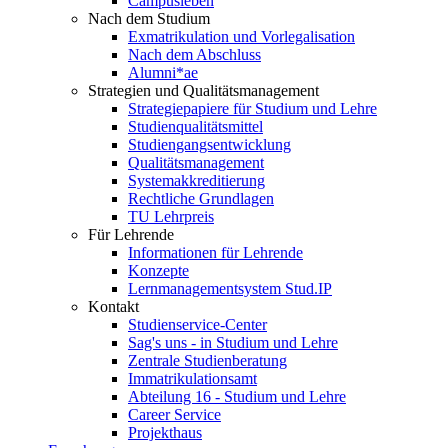
Campusleben
Nach dem Studium
Exmatrikulation und Vorlegalisation
Nach dem Abschluss
Alumni*ae
Strategien und Qualitätsmanagement
Strategiepapiere für Studium und Lehre
Studienqualitätsmittel
Studiengangsentwicklung
Qualitätsmanagement
Systemakkreditierung
Rechtliche Grundlagen
TU Lehrpreis
Für Lehrende
Informationen für Lehrende
Konzepte
Lernmanagementsystem Stud.IP
Kontakt
Studienservice-Center
Sag's uns - in Studium und Lehre
Zentrale Studienberatung
Immatrikulationsamt
Abteilung 16 - Studium und Lehre
Career Service
Projekthaus