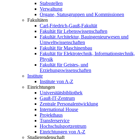
Stabsstellen
Verwaltung
Organe, Statusgruppen und Kommissionen
Fakultäten
Carl-Friedrich-Gauß-Fakultät
Fakultät für Lebenswissenschaften
Fakultät Architektur, Bauingenieurwesen und
Umweltwissenschaften
Fakultät für Maschinenbau
Fakultät für Elektrotechnik, Informationstechnik,
Physik
Fakultät für Geistes- und
Erziehungswissenschaften
Institute
Institute von A-Z
Einrichtungen
Universitätsbibliothek
Gauß-IT-Zentrum
Zentrale Personalentwicklung
International House
Projekthaus
Transferservice
Hochschulsportzentrum
Einrichtungen von A-Z
Studierendenschaft