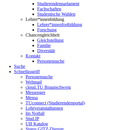
Studierendenparlament
Fachschaften
Studentische Wahlen
Lehrer*innenbildung
Lehrer*innenfortbildung
Forschung
Chancengleichheit
Gleichstellung
Familie
Diversität
Kontakt
Personensuche
Suche
Schnellzugriff
Personensuche
Webmail
cloud.TU Braunschweig
Messenger
Mensa
TUconnect (Studierendenportal)
Lehrveranstaltungen
Im Notfall
Stud.IP
UB Katalog
Status GITZ-Dienste