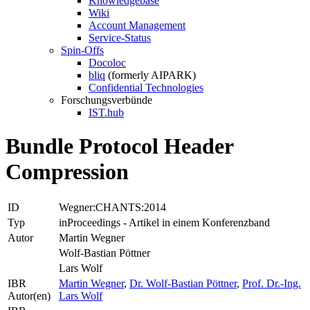
Knowledgebase
Wiki
Account Management
Service-Status
Spin-Offs
Docoloc
bliq
(formerly AIPARK)
Confidential Technologies
Forschungsverbünde
IST.hub
Bundle Protocol Header
Compression
ID
Wegner:CHANTS:2014
Typ
inProceedings - Artikel in einem Konferenzband
Autor
Martin Wegner
Wolf-Bastian Pöttner
Lars Wolf
IBR
Martin Wegner
,
Dr. Wolf-Bastian Pöttner
,
Prof. Dr.-Ing.
Autor(en)
Lars Wolf