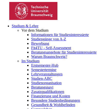
Studium & Lehre
Vor dem Studium
Informationen für Studieninteressierte
Studiengänge von A-Z
Bewerbung
Fit4TU - Self-Assessment
Beratungsangebote für Studieninteressierte
Warum Braunschweig?
Im Studium
Erstsemester-Hub
Semestertermine
Lehrveranstaltungen
Studien-ABC
Studienorganisation
Beratungsnavi
Zusatzqualifikationen
Finanzierung und Kosten
Besondere Studienbedingungen
Gesundheit & Wohlbefinden