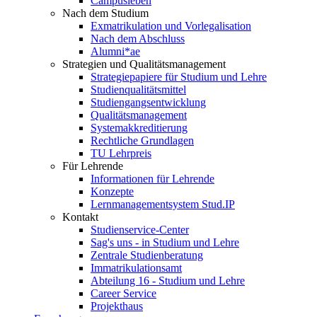
Campusleben
Nach dem Studium
Exmatrikulation und Vorlegalisation
Nach dem Abschluss
Alumni*ae
Strategien und Qualitätsmanagement
Strategiepapiere für Studium und Lehre
Studienqualitätsmittel
Studiengangsentwicklung
Qualitätsmanagement
Systemakkreditierung
Rechtliche Grundlagen
TU Lehrpreis
Für Lehrende
Informationen für Lehrende
Konzepte
Lernmanagementsystem Stud.IP
Kontakt
Studienservice-Center
Sag's uns - in Studium und Lehre
Zentrale Studienberatung
Immatrikulationsamt
Abteilung 16 - Studium und Lehre
Career Service
Projekthaus