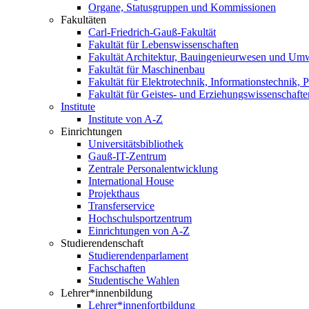
Organe, Statusgruppen und Kommissionen
Fakultäten
Carl-Friedrich-Gauß-Fakultät
Fakultät für Lebenswissenschaften
Fakultät Architektur, Bauingenieurwesen und Um
Fakultät für Maschinenbau
Fakultät für Elektrotechnik, Informationstechnik, 
Fakultät für Geistes- und Erziehungswissenschafte
Institute
Institute von A-Z
Einrichtungen
Universitätsbibliothek
Gauß-IT-Zentrum
Zentrale Personalentwicklung
International House
Projekthaus
Transferservice
Hochschulsportzentrum
Einrichtungen von A-Z
Studierendenschaft
Studierendenparlament
Fachschaften
Studentische Wahlen
Lehrer*innenbildung
Lehrer*innenfortbildung