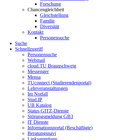
Forschung
Chancengleichheit
Gleichstellung
Familie
Diversität
Kontakt
Personensuche
Suche
Schnellzugriff
Personensuche
Webmail
cloud.TU Braunschweig
Messenger
Mensa
TUconnect (Studierendenportal)
Lehrveranstaltungen
Im Notfall
Stud.IP
UB Katalog
Status GITZ-Dienste
Störungsmeldung GB3
IT Dienste
Informationsportal (Beschäftigte)
Beratungsnavi
Linksammlung