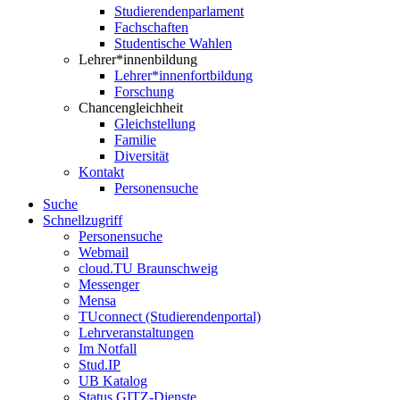
Studierendenparlament
Fachschaften
Studentische Wahlen
Lehrer*innenbildung
Lehrer*innenfortbildung
Forschung
Chancengleichheit
Gleichstellung
Familie
Diversität
Kontakt
Personensuche
Suche
Schnellzugriff
Personensuche
Webmail
cloud.TU Braunschweig
Messenger
Mensa
TUconnect (Studierendenportal)
Lehrveranstaltungen
Im Notfall
Stud.IP
UB Katalog
Status GITZ-Dienste