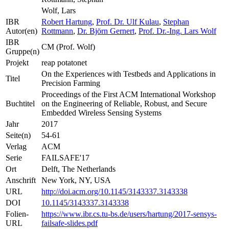
Wolf, Lars
IBR
Robert Hartung
,
Prof. Dr. Ulf Kulau
,
Stephan
Autor(en)
Rottmann
,
Dr. Björn Gernert
,
Prof. Dr.-Ing. Lars Wolf
IBR
CM (Prof. Wolf)
Gruppe(n)
Projekt
reap potatonet
On the Experiences with Testbeds and Applications in
Titel
Precision Farming
Proceedings of the First ACM International Workshop
Buchtitel
on the Engineering of Reliable, Robust, and Secure
Embedded Wireless Sensing Systems
Jahr
2017
Seite(n)
54-61
Verlag
ACM
Serie
FAILSAFE'17
Ort
Delft, The Netherlands
Anschrift
New York, NY, USA
URL
http://doi.acm.org/10.1145/3143337.3143338
DOI
10.1145/3143337.3143338
Folien-
https://www.ibr.cs.tu-bs.de/users/hartung/2017-sensys-
URL
failsafe-slides.pdf