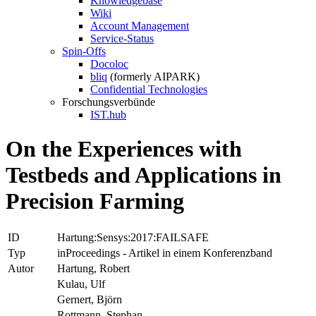
Knowledgebase
Wiki
Account Management
Service-Status
Spin-Offs
Docoloc
bliq
(formerly AIPARK)
Confidential Technologies
Forschungsverbünde
IST.hub
On the Experiences with
Testbeds and Applications in
Precision Farming
ID
Hartung:Sensys:2017:FAILSAFE
Typ
inProceedings - Artikel in einem Konferenzband
Autor
Hartung, Robert
Kulau, Ulf
Gernert, Björn
Rottmann, Stephan