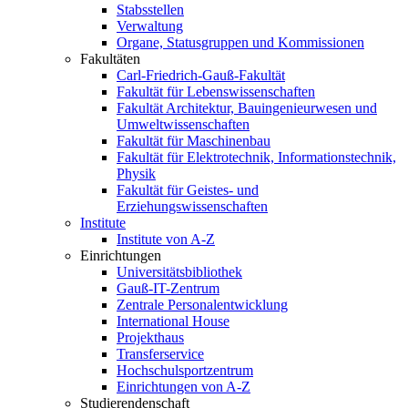
Stabsstellen
Verwaltung
Organe, Statusgruppen und Kommissionen
Fakultäten
Carl-Friedrich-Gauß-Fakultät
Fakultät für Lebenswissenschaften
Fakultät Architektur, Bauingenieurwesen und
Umweltwissenschaften
Fakultät für Maschinenbau
Fakultät für Elektrotechnik, Informationstechnik,
Physik
Fakultät für Geistes- und
Erziehungswissenschaften
Institute
Institute von A-Z
Einrichtungen
Universitätsbibliothek
Gauß-IT-Zentrum
Zentrale Personalentwicklung
International House
Projekthaus
Transferservice
Hochschulsportzentrum
Einrichtungen von A-Z
Studierendenschaft