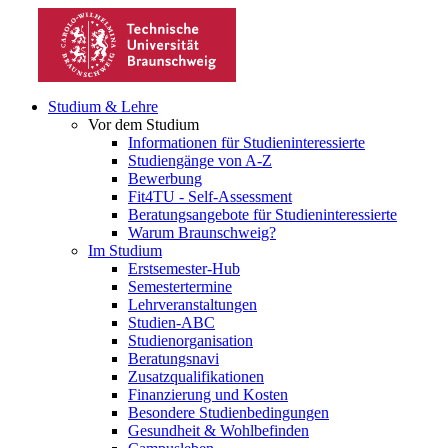
Studium & Lehre
Vor dem Studium
Informationen für Studieninteressierte
Studiengänge von A-Z
Bewerbung
Fit4TU - Self-Assessment
Beratungsangebote für Studieninteressierte
Warum Braunschweig?
Im Studium
Erstsemester-Hub
Semestertermine
Lehrveranstaltungen
Studien-ABC
Studienorganisation
Beratungsnavi
Zusatzqualifikationen
Finanzierung und Kosten
Besondere Studienbedingungen
Gesundheit & Wohlbefinden