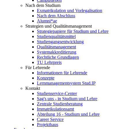
Campusleben
Nach dem Studium
Exmatrikulation und Vorlegalisation
Nach dem Abschluss
Alumni*ae
Strategien und Qualitätsmanagement
Strategiepapiere für Studium und Lehre
Studienqualitätsmittel
Studiengangsentwicklung
Qualitätsmanagement
Systemakkreditierung
Rechtliche Grundlagen
TU Lehrpreis
Für Lehrende
Informationen für Lehrende
Konzepte
Lernmanagementsystem Stud.IP
Kontakt
Studienservice-Center
Sag's uns - in Studium und Lehre
Zentrale Studienberatung
Immatrikulationsamt
Abteilung 16 - Studium und Lehre
Career Service
Projekthaus