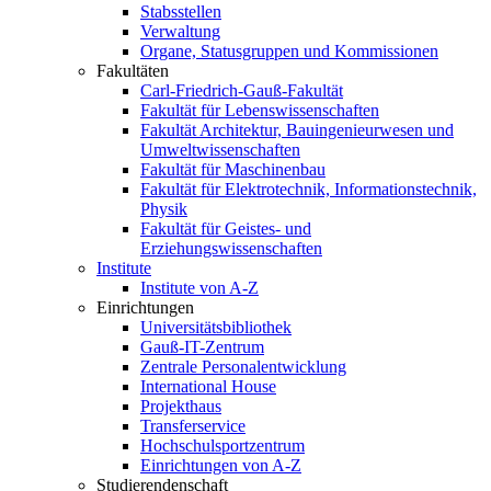
Stabsstellen
Verwaltung
Organe, Statusgruppen und Kommissionen
Fakultäten
Carl-Friedrich-Gauß-Fakultät
Fakultät für Lebenswissenschaften
Fakultät Architektur, Bauingenieurwesen und
Umweltwissenschaften
Fakultät für Maschinenbau
Fakultät für Elektrotechnik, Informationstechnik,
Physik
Fakultät für Geistes- und
Erziehungswissenschaften
Institute
Institute von A-Z
Einrichtungen
Universitätsbibliothek
Gauß-IT-Zentrum
Zentrale Personalentwicklung
International House
Projekthaus
Transferservice
Hochschulsportzentrum
Einrichtungen von A-Z
Studierendenschaft