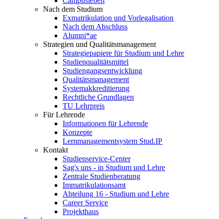
Campusleben
Nach dem Studium
Exmatrikulation und Vorlegalisation
Nach dem Abschluss
Alumni*ae
Strategien und Qualitätsmanagement
Strategiepapiere für Studium und Lehre
Studienqualitätsmittel
Studiengangsentwicklung
Qualitätsmanagement
Systemakkreditierung
Rechtliche Grundlagen
TU Lehrpreis
Für Lehrende
Informationen für Lehrende
Konzepte
Lernmanagementsystem Stud.IP
Kontakt
Studienservice-Center
Sag's uns - in Studium und Lehre
Zentrale Studienberatung
Immatrikulationsamt
Abteilung 16 - Studium und Lehre
Career Service
Projekthaus