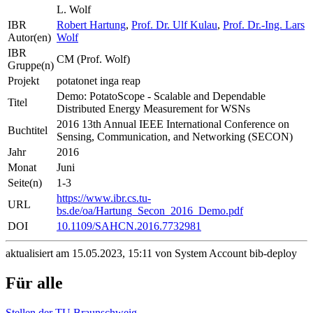
L. Wolf
IBR
Robert Hartung
,
Prof. Dr. Ulf Kulau
,
Prof. Dr.-Ing. Lars
Autor(en)
Wolf
IBR
CM (Prof. Wolf)
Gruppe(n)
Projekt
potatonet inga reap
Demo: PotatoScope - Scalable and Dependable
Titel
Distributed Energy Measurement for WSNs
2016 13th Annual IEEE International Conference on
Buchtitel
Sensing, Communication, and Networking (SECON)
Jahr
2016
Monat
Juni
Seite(n)
1-3
https://www.ibr.cs.tu-
URL
bs.de/oa/Hartung_Secon_2016_Demo.pdf
DOI
10.1109/SAHCN.2016.7732981
aktualisiert am 15.05.2023, 15:11 von System Account bib-deploy
Für alle
Stellen der TU Braunschweig