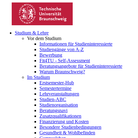
Studium & Lehre
Vor dem Studium
Informationen für Studieninteressierte
Studiengänge von A-Z
Bewerbung
Fit4TU - Self-Assessment
Beratungsangebote für Studieninteressierte
Warum Braunschweig?
Im Studium
Erstsemester-Hub
Semestertermine
Lehrveranstaltungen
Studien-ABC
Studienorganisation
Beratungsnavi
Zusatzqualifikationen
Finanzierung und Kosten
Besondere Studienbedingungen
Gesundheit & Wohlbefinden