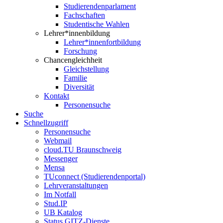
Studierendenparlament
Fachschaften
Studentische Wahlen
Lehrer*innenbildung
Lehrer*innenfortbildung
Forschung
Chancengleichheit
Gleichstellung
Familie
Diversität
Kontakt
Personensuche
Suche
Schnellzugriff
Personensuche
Webmail
cloud.TU Braunschweig
Messenger
Mensa
TUconnect (Studierendenportal)
Lehrveranstaltungen
Im Notfall
Stud.IP
UB Katalog
Status GITZ-Dienste