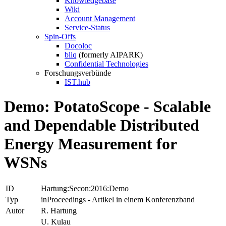
Knowledgebase
Wiki
Account Management
Service-Status
Spin-Offs
Docoloc
bliq
(formerly AIPARK)
Confidential Technologies
Forschungsverbünde
IST.hub
Demo: PotatoScope - Scalable
and Dependable Distributed
Energy Measurement for
WSNs
ID
Hartung:Secon:2016:Demo
Typ
inProceedings - Artikel in einem Konferenzband
Autor
R. Hartung
U. Kulau