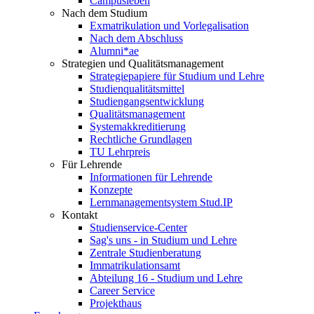
Campusleben
Nach dem Studium
Exmatrikulation und Vorlegalisation
Nach dem Abschluss
Alumni*ae
Strategien und Qualitätsmanagement
Strategiepapiere für Studium und Lehre
Studienqualitätsmittel
Studiengangsentwicklung
Qualitätsmanagement
Systemakkreditierung
Rechtliche Grundlagen
TU Lehrpreis
Für Lehrende
Informationen für Lehrende
Konzepte
Lernmanagementsystem Stud.IP
Kontakt
Studienservice-Center
Sag's uns - in Studium und Lehre
Zentrale Studienberatung
Immatrikulationsamt
Abteilung 16 - Studium und Lehre
Career Service
Projekthaus