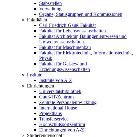
Stabsstellen
Verwaltung
Organe, Statusgruppen und Kommissionen
Fakultäten
Carl-Friedrich-Gauß-Fakultät
Fakultät für Lebenswissenschaften
Fakultät Architektur, Bauingenieurwesen und
Umweltwissenschaften
Fakultät für Maschinenbau
Fakultät für Elektrotechnik, Informationstechnik,
Physik
Fakultät für Geistes- und
Erziehungswissenschaften
Institute
Institute von A-Z
Einrichtungen
Universitätsbibliothek
Gauß-IT-Zentrum
Zentrale Personalentwicklung
International House
Projekthaus
Transferservice
Hochschulsportzentrum
Einrichtungen von A-Z
Studierendenschaft