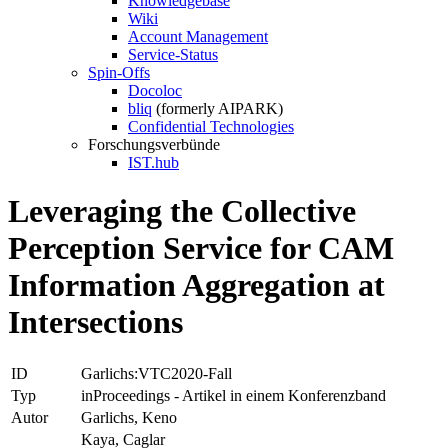
Knowledgebase
Wiki
Account Management
Service-Status
Spin-Offs
Docoloc
bliq
(formerly AIPARK)
Confidential Technologies
Forschungsverbünde
IST.hub
Leveraging the Collective
Perception Service for CAM
Information Aggregation at
Intersections
ID
Garlichs:VTC2020-Fall
Typ
inProceedings - Artikel in einem Konferenzband
Autor
Garlichs, Keno
Kaya, Caglar