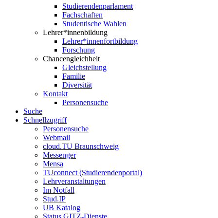
Studierendenparlament
Fachschaften
Studentische Wahlen
Lehrer*innenbildung
Lehrer*innenfortbildung
Forschung
Chancengleichheit
Gleichstellung
Familie
Diversität
Kontakt
Personensuche
Suche
Schnellzugriff
Personensuche
Webmail
cloud.TU Braunschweig
Messenger
Mensa
TUconnect (Studierendenportal)
Lehrveranstaltungen
Im Notfall
Stud.IP
UB Katalog
Status GITZ-Dienste