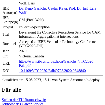
Wolf, Lars
IBR
Dr. Keno Garlichs
,
Caglar Kaya
,
Prof. Dr.-Ing. Lars
Autor(en)
Wolf
IBR
CM (Prof. Wolf)
Gruppe(n)
Projekt
collective-perception
Leveraging the Collective Perception Service for CAM
Titel
Information Aggregation at Intersections
Accepted at IEEE Vehicular Technology Conference
Buchtitel
(VTC2020-Fall)
Jahr
2020
Ort
Victoria, Canada
https://www.ibr.cs.tu-bs.de/oa/Garlichs_VTC2020-
URL
Fall.pdf
DOI
10.1109/VTC2020-Fall49728.2020.9348840
aktualisiert am 15.05.2023, 15:11 von System Account bib-deploy
Für alle
Stellen der TU Braunschweig
Jobbörse des Career Service