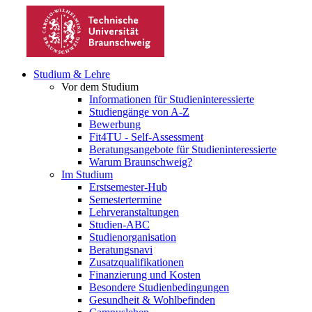
Studium & Lehre
Vor dem Studium
Informationen für Studieninteressierte
Studiengänge von A-Z
Bewerbung
Fit4TU - Self-Assessment
Beratungsangebote für Studieninteressierte
Warum Braunschweig?
Im Studium
Erstsemester-Hub
Semestertermine
Lehrveranstaltungen
Studien-ABC
Studienorganisation
Beratungsnavi
Zusatzqualifikationen
Finanzierung und Kosten
Besondere Studienbedingungen
Gesundheit & Wohlbefinden