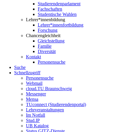
Studierendenparlament
Fachschaften
Studentische Wahlen
Lehrer*innenbildung
Lehrer*innenfortbildung
Forschung
Chancengleichheit
Gleichstellung
Familie
Diversität
Kontakt
Personensuche
Suche
Schnellzugriff
Personensuche
Webmail
cloud.TU Braunschweig
Messenger
Mensa
TUconnect (Studierendenportal)
Lehrveranstaltungen
Im Notfall
Stud.IP
UB Katalog
Status GITZ-Dienste