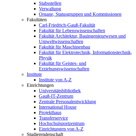
Stabsstellen
Verwaltung
Organe, Statusgruppen und Kommissionen
Fakultäten
Carl-Friedrich-Gauß-Fakultät
Fakultät für Lebenswissenschaften
Fakultät Architektur, Bauingenieurwesen und
Umweltwissenschaften
Fakultät für Maschinenbau
Fakultät für Elektrotechnik, Informationstechnik,
Physik
Fakultät für Geistes- und
Erziehungswissenschaften
Institute
Institute von A-Z
Einrichtungen
Universitätsbibliothek
Gauß-IT-Zentrum
Zentrale Personalentwicklung
International House
Projekthaus
Transferservice
Hochschulsportzentrum
Einrichtungen von A-Z
Studierendenschaft