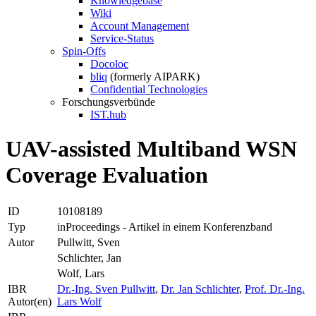
Knowledgebase
Wiki
Account Management
Service-Status
Spin-Offs
Docoloc
bliq
(formerly AIPARK)
Confidential Technologies
Forschungsverbünde
IST.hub
UAV-assisted Multiband WSN
Coverage Evaluation
ID
10108189
Typ
inProceedings - Artikel in einem Konferenzband
Autor
Pullwitt, Sven
Schlichter, Jan
Wolf, Lars
IBR
Dr.-Ing. Sven Pullwitt
,
Dr. Jan Schlichter
,
Prof. Dr.-Ing.
Autor(en)
Lars Wolf