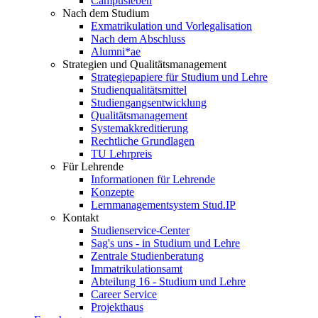
Campusleben
Nach dem Studium
Exmatrikulation und Vorlegalisation
Nach dem Abschluss
Alumni*ae
Strategien und Qualitätsmanagement
Strategiepapiere für Studium und Lehre
Studienqualitätsmittel
Studiengangsentwicklung
Qualitätsmanagement
Systemakkreditierung
Rechtliche Grundlagen
TU Lehrpreis
Für Lehrende
Informationen für Lehrende
Konzepte
Lernmanagementsystem Stud.IP
Kontakt
Studienservice-Center
Sag's uns - in Studium und Lehre
Zentrale Studienberatung
Immatrikulationsamt
Abteilung 16 - Studium und Lehre
Career Service
Projekthaus