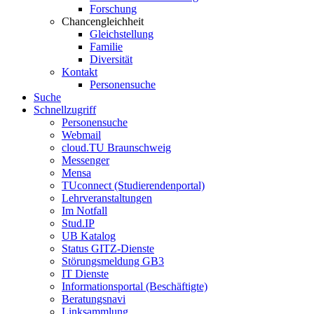
Forschung
Chancengleichheit
Gleichstellung
Familie
Diversität
Kontakt
Personensuche
Suche
Schnellzugriff
Personensuche
Webmail
cloud.TU Braunschweig
Messenger
Mensa
TUconnect (Studierendenportal)
Lehrveranstaltungen
Im Notfall
Stud.IP
UB Katalog
Status GITZ-Dienste
Störungsmeldung GB3
IT Dienste
Informationsportal (Beschäftigte)
Beratungsnavi
Linksammlung