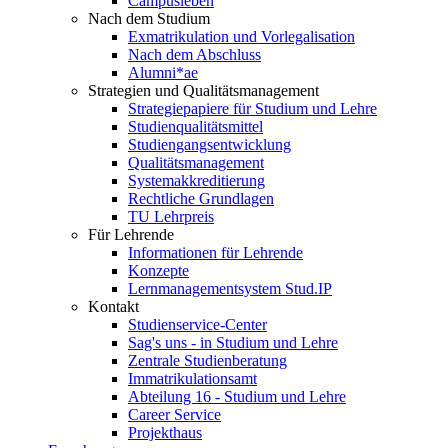
Campusleben
Nach dem Studium
Exmatrikulation und Vorlegalisation
Nach dem Abschluss
Alumni*ae
Strategien und Qualitätsmanagement
Strategiepapiere für Studium und Lehre
Studienqualitätsmittel
Studiengangsentwicklung
Qualitätsmanagement
Systemakkreditierung
Rechtliche Grundlagen
TU Lehrpreis
Für Lehrende
Informationen für Lehrende
Konzepte
Lernmanagementsystem Stud.IP
Kontakt
Studienservice-Center
Sag's uns - in Studium und Lehre
Zentrale Studienberatung
Immatrikulationsamt
Abteilung 16 - Studium und Lehre
Career Service
Projekthaus