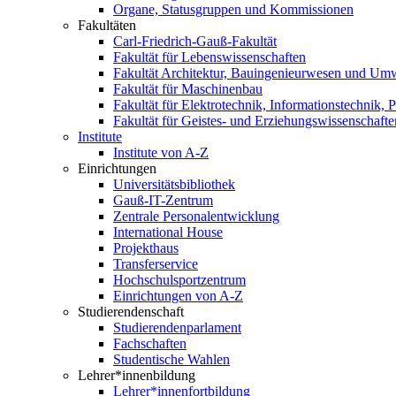
Organe, Statusgruppen und Kommissionen
Fakultäten
Carl-Friedrich-Gauß-Fakultät
Fakultät für Lebenswissenschaften
Fakultät Architektur, Bauingenieurwesen und Um
Fakultät für Maschinenbau
Fakultät für Elektrotechnik, Informationstechnik, 
Fakultät für Geistes- und Erziehungswissenschafte
Institute
Institute von A-Z
Einrichtungen
Universitätsbibliothek
Gauß-IT-Zentrum
Zentrale Personalentwicklung
International House
Projekthaus
Transferservice
Hochschulsportzentrum
Einrichtungen von A-Z
Studierendenschaft
Studierendenparlament
Fachschaften
Studentische Wahlen
Lehrer*innenbildung
Lehrer*innenfortbildung