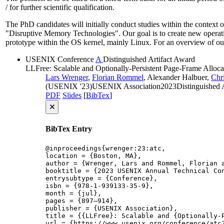
/ for further scientific qualification.
The PhD candidates will initially conduct studies within the context 
"Disruptive Memory Technologies". Our goal is to create new operat
prototype within the OS kernel, mainly Linux. For an overview of our 
USENIX
Conference
A
Distinguished Artifact Award
LLFree: Scalable and Optionally-Persistent Page-Frame Alloca
Lars Wrenger
,
Florian Rommel
, Alexander Halbuer,
Chri
(USENIX '23)
USENIX Association
2023
Distinguished 
PDF
Slides
[
BibTex
]
🗙
BibTex Entry
@inproceedings{wrenger:23:atc,

location = {Boston, MA},

author = {Wrenger, Lars and Rommel, Florian a
booktitle = {2023 USENIX Annual Technical Con
entrysubtype = {Conference},

isbn = {978-1-939133-35-9},

month = {jul},

pages = {897–914},

publisher = {USENIX Association},

title = {{LLFree}: Scalable and {Optionally-P
url = {https://www.usenix.org/conference/atc2