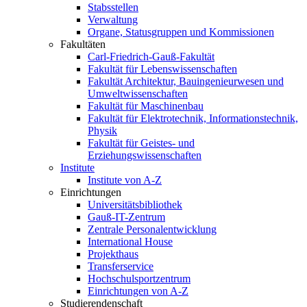
Stabsstellen
Verwaltung
Organe, Statusgruppen und Kommissionen
Fakultäten
Carl-Friedrich-Gauß-Fakultät
Fakultät für Lebenswissenschaften
Fakultät Architektur, Bauingenieurwesen und
Umweltwissenschaften
Fakultät für Maschinenbau
Fakultät für Elektrotechnik, Informationstechnik,
Physik
Fakultät für Geistes- und
Erziehungswissenschaften
Institute
Institute von A-Z
Einrichtungen
Universitätsbibliothek
Gauß-IT-Zentrum
Zentrale Personalentwicklung
International House
Projekthaus
Transferservice
Hochschulsportzentrum
Einrichtungen von A-Z
Studierendenschaft