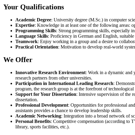
Your Qualifications
Academic Degree
: University degree (M.Sc.) in computer scie
Expertise
: Knowledge in at least one of the following areas: o
Programming Skills
: Strong programming skills, especially i
Language Skills
: Proficiency in German and English, suitable 
Teamwork
: Enjoy working in a group and a desire to collabor
Practical Orientation
: Motivation to develop real-world syste
We Offer
Innovative Research Environment
: Work in a dynamic and y
research partners from other universities.
Participation in International Leading Research
: Demonstr
program, the research group is at the forefront of technologica
Support for Your Dissertation
: Intensive supervision of the r
dissertation.
Professional Development
: Opportunities for professional a
assistants provides a chance to develop leadership skills.
Academic Networking
: Integration into a broad network of 
Personal Benefits
: Competitive compensation (according to TVL
library, sports facilities, etc.).