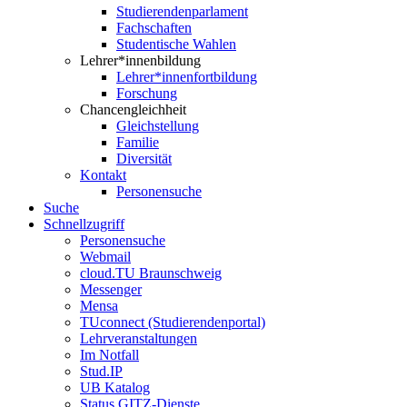
Studierendenparlament
Fachschaften
Studentische Wahlen
Lehrer*innenbildung
Lehrer*innenfortbildung
Forschung
Chancengleichheit
Gleichstellung
Familie
Diversität
Kontakt
Personensuche
Suche
Schnellzugriff
Personensuche
Webmail
cloud.TU Braunschweig
Messenger
Mensa
TUconnect (Studierendenportal)
Lehrveranstaltungen
Im Notfall
Stud.IP
UB Katalog
Status GITZ-Dienste