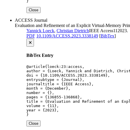
}
Close
ACCESS
Journal
Evaluation and Refinement of an Explicit Virtual-Memory Prim
Yannick Loeck
,
Christian Dietrich
IEEE Access
11
2023
.
PDF
10.1109/ACCESS.2023.3338149
[
BibTex
]
🗙
BibTex Entry
@article{loeck:23:access,

author = {Loeck, Yannick and Dietrich, Christ
doi = {10.1109/ACCESS.2023.3338149},

entrysubtype = {Journal},

journaltitle = {IEEE Access},

month = {December},

number = {},

pages = {136855-136868},

title = {Evaluation and Refinement of an Expl
volume = {11},

year = {2023},

}
Close