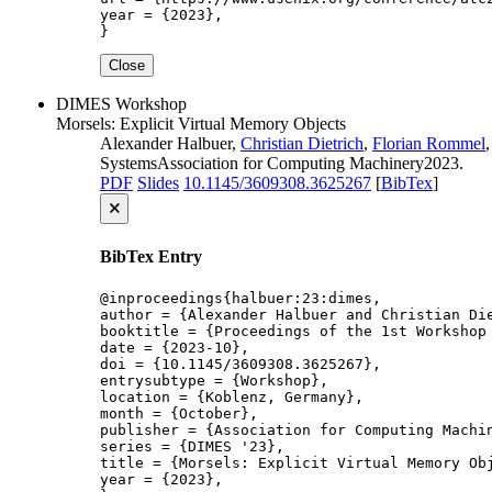
year = {2023},

}
Close
DIMES
Workshop
Morsels: Explicit Virtual Memory Objects
Alexander Halbuer,
Christian Dietrich
,
Florian Rommel
Systems
Association for Computing Machinery
2023
.
PDF
Slides
10.1145/3609308.3625267
[
BibTex
]
🗙
BibTex Entry
@inproceedings{halbuer:23:dimes,

author = {Alexander Halbuer and Christian Die
booktitle = {Proceedings of the 1st Workshop 
date = {2023-10},

doi = {10.1145/3609308.3625267},

entrysubtype = {Workshop},

location = {Koblenz, Germany},

month = {October},

publisher = {Association for Computing Machin
series = {DIMES '23},

title = {Morsels: Explicit Virtual Memory Obj
year = {2023},
