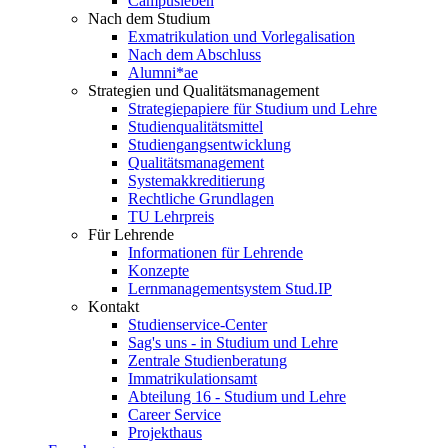
Campusleben
Nach dem Studium
Exmatrikulation und Vorlegalisation
Nach dem Abschluss
Alumni*ae
Strategien und Qualitätsmanagement
Strategiepapiere für Studium und Lehre
Studienqualitätsmittel
Studiengangsentwicklung
Qualitätsmanagement
Systemakkreditierung
Rechtliche Grundlagen
TU Lehrpreis
Für Lehrende
Informationen für Lehrende
Konzepte
Lernmanagementsystem Stud.IP
Kontakt
Studienservice-Center
Sag's uns - in Studium und Lehre
Zentrale Studienberatung
Immatrikulationsamt
Abteilung 16 - Studium und Lehre
Career Service
Projekthaus