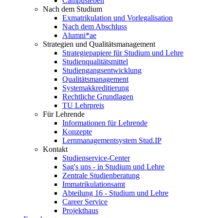
Campusleben
Nach dem Studium
Exmatrikulation und Vorlegalisation
Nach dem Abschluss
Alumni*ae
Strategien und Qualitätsmanagement
Strategiepapiere für Studium und Lehre
Studienqualitätsmittel
Studiengangsentwicklung
Qualitätsmanagement
Systemakkreditierung
Rechtliche Grundlagen
TU Lehrpreis
Für Lehrende
Informationen für Lehrende
Konzepte
Lernmanagementsystem Stud.IP
Kontakt
Studienservice-Center
Sag's uns - in Studium und Lehre
Zentrale Studienberatung
Immatrikulationsamt
Abteilung 16 - Studium und Lehre
Career Service
Projekthaus