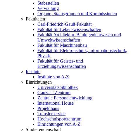
Stabsstellen
Verwaltung
Organe, Statusgruppen und Kommissionen
Fakultäten
Carl-Friedrich-Gauß-Fakultät
Fakultät für Lebenswissenschaften
Fakultät Architektur, Bauingenieurwesen und
Umweltwissenschaften
Fakultät für Maschinenbau
Fakultät für Elektrotechnik, Informationstechnik,
Physik
Fakultät für Geistes- und
Erziehungswissenschaften
Institute
Institute von A-Z
Einrichtungen
Universitätsbibliothek
Gauß-IT-Zentrum
Zentrale Personalentwicklung
International House
Projekthaus
Transferservice
Hochschulsportzentrum
Einrichtungen von A-Z
Studierendenschaft