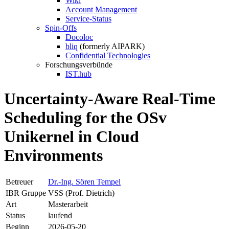
Wiki
Account Management
Service-Status
Spin-Offs
Docoloc
bliq
(formerly AIPARK)
Confidential Technologies
Forschungsverbünde
IST.hub
Uncertainty-Aware Real-Time
Scheduling for the OSv
Unikernel in Cloud
Environments
Betreuer
Dr.-Ing. Sören Tempel
IBR Gruppe
VSS (Prof. Dietrich)
Art
Masterarbeit
Status
laufend
Beginn
2026-05-20