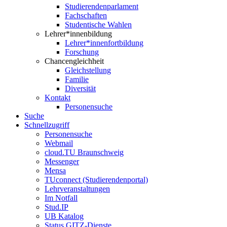
Studierendenparlament
Fachschaften
Studentische Wahlen
Lehrer*innenbildung
Lehrer*innenfortbildung
Forschung
Chancengleichheit
Gleichstellung
Familie
Diversität
Kontakt
Personensuche
Suche
Schnellzugriff
Personensuche
Webmail
cloud.TU Braunschweig
Messenger
Mensa
TUconnect (Studierendenportal)
Lehrveranstaltungen
Im Notfall
Stud.IP
UB Katalog
Status GITZ-Dienste