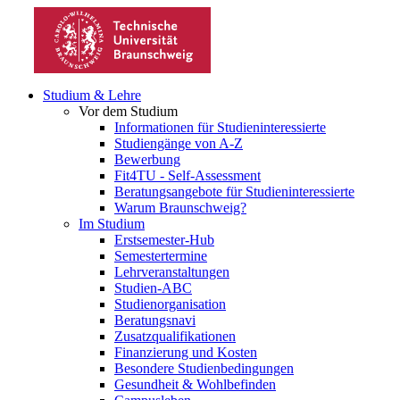
Studium & Lehre
Vor dem Studium
Informationen für Studieninteressierte
Studiengänge von A-Z
Bewerbung
Fit4TU - Self-Assessment
Beratungsangebote für Studieninteressierte
Warum Braunschweig?
Im Studium
Erstsemester-Hub
Semestertermine
Lehrveranstaltungen
Studien-ABC
Studienorganisation
Beratungsnavi
Zusatzqualifikationen
Finanzierung und Kosten
Besondere Studienbedingungen
Gesundheit & Wohlbefinden