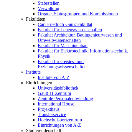
Stabsstellen
Verwaltung
Organe, Statusgruppen und Kommissionen
Fakultäten
Carl-Friedrich-Gauß-Fakultät
Fakultät für Lebenswissenschaften
Fakultät Architektur, Bauingenieurwesen und
Umweltwissenschaften
Fakultät für Maschinenbau
Fakultät für Elektrotechnik, Informationstechnik,
Physik
Fakultät für Geistes- und
Erziehungswissenschaften
Institute
Institute von A-Z
Einrichtungen
Universitätsbibliothek
Gauß-IT-Zentrum
Zentrale Personalentwicklung
International House
Projekthaus
Transferservice
Hochschulsportzentrum
Einrichtungen von A-Z
Studierendenschaft