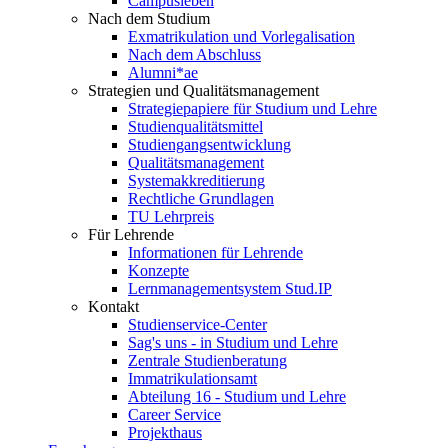
Campusleben
Nach dem Studium
Exmatrikulation und Vorlegalisation
Nach dem Abschluss
Alumni*ae
Strategien und Qualitätsmanagement
Strategiepapiere für Studium und Lehre
Studienqualitätsmittel
Studiengangsentwicklung
Qualitätsmanagement
Systemakkreditierung
Rechtliche Grundlagen
TU Lehrpreis
Für Lehrende
Informationen für Lehrende
Konzepte
Lernmanagementsystem Stud.IP
Kontakt
Studienservice-Center
Sag's uns - in Studium und Lehre
Zentrale Studienberatung
Immatrikulationsamt
Abteilung 16 - Studium und Lehre
Career Service
Projekthaus