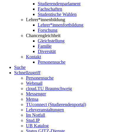
Studierendenparlament
Fachschaften
Studentische Wahlen
Lehrer*innenbildung
Lehrer*innenfortbildung
Forschung
Chancengleichheit
Gleichstellung
Familie
Diversität
Kontakt
Personensuche
Suche
Schnellzugriff
Personensuche
Webmail
cloud.TU Braunschweig
Messenger
Mensa
TUconnect (Studierendenportal)
Lehrveranstaltungen
Im Notfall
Stud.IP
UB Katalog
Status GITZ-Dienste