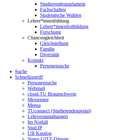
Studierendenparlament
Fachschaften
Studentische Wahlen
Lehrer*innenbildung
Lehrer*innenfortbildung
Forschung
Chancengleichheit
Gleichstellung
Familie
Diversität
Kontakt
Personensuche
Suche
Schnellzugriff
Personensuche
Webmail
cloud.TU Braunschweig
Messenger
Mensa
TUconnect (Studierendenportal)
Lehrveranstaltungen
Im Notfall
Stud.IP
UB Katalog
Status GITZ-Dienste