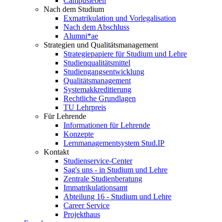
Campusleben
Nach dem Studium
Exmatrikulation und Vorlegalisation
Nach dem Abschluss
Alumni*ae
Strategien und Qualitätsmanagement
Strategiepapiere für Studium und Lehre
Studienqualitätsmittel
Studiengangsentwicklung
Qualitätsmanagement
Systemakkreditierung
Rechtliche Grundlagen
TU Lehrpreis
Für Lehrende
Informationen für Lehrende
Konzepte
Lernmanagementsystem Stud.IP
Kontakt
Studienservice-Center
Sag's uns - in Studium und Lehre
Zentrale Studienberatung
Immatrikulationsamt
Abteilung 16 - Studium und Lehre
Career Service
Projekthaus