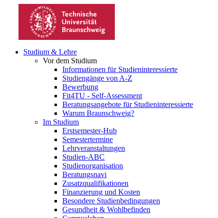
Studium & Lehre
Vor dem Studium
Informationen für Studieninteressierte
Studiengänge von A-Z
Bewerbung
Fit4TU - Self-Assessment
Beratungsangebote für Studieninteressierte
Warum Braunschweig?
Im Studium
Erstsemester-Hub
Semestertermine
Lehrveranstaltungen
Studien-ABC
Studienorganisation
Beratungsnavi
Zusatzqualifikationen
Finanzierung und Kosten
Besondere Studienbedingungen
Gesundheit & Wohlbefinden