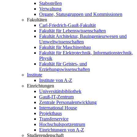
Stabsstellen
Verwaltung
Organe, Statusgruppen und Kommissionen
Fakultäten
Carl-Friedrich-Gauß-Fakultät
Fakultät für Lebenswissenschaften
Fakultät Architektur, Bauingenieurwesen und
Umweltwissenschaften
Fakultät für Maschinenbau
Fakultät für Elektrotechnik, Informationstechnik,
Physik
Fakultät für Geistes- und
Erziehungswissenschaften
Institute
Institute von A-Z
Einrichtungen
Universitätsbibliothek
Gauß-IT-Zentrum
Zentrale Personalentwicklung
International House
Projekthaus
Transferservice
Hochschulsportzentrum
Einrichtungen von A-Z
Studierendenschaft