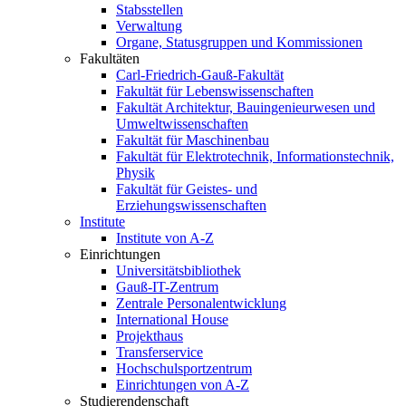
Stabsstellen
Verwaltung
Organe, Statusgruppen und Kommissionen
Fakultäten
Carl-Friedrich-Gauß-Fakultät
Fakultät für Lebenswissenschaften
Fakultät Architektur, Bauingenieurwesen und
Umweltwissenschaften
Fakultät für Maschinenbau
Fakultät für Elektrotechnik, Informationstechnik,
Physik
Fakultät für Geistes- und
Erziehungswissenschaften
Institute
Institute von A-Z
Einrichtungen
Universitätsbibliothek
Gauß-IT-Zentrum
Zentrale Personalentwicklung
International House
Projekthaus
Transferservice
Hochschulsportzentrum
Einrichtungen von A-Z
Studierendenschaft