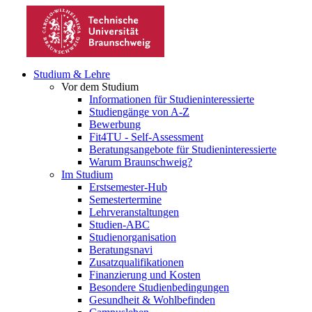
Studium & Lehre
Vor dem Studium
Informationen für Studieninteressierte
Studiengänge von A-Z
Bewerbung
Fit4TU - Self-Assessment
Beratungsangebote für Studieninteressierte
Warum Braunschweig?
Im Studium
Erstsemester-Hub
Semestertermine
Lehrveranstaltungen
Studien-ABC
Studienorganisation
Beratungsnavi
Zusatzqualifikationen
Finanzierung und Kosten
Besondere Studienbedingungen
Gesundheit & Wohlbefinden