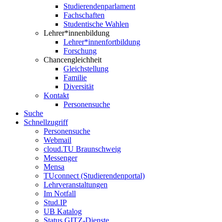
Studierendenparlament
Fachschaften
Studentische Wahlen
Lehrer*innenbildung
Lehrer*innenfortbildung
Forschung
Chancengleichheit
Gleichstellung
Familie
Diversität
Kontakt
Personensuche
Suche
Schnellzugriff
Personensuche
Webmail
cloud.TU Braunschweig
Messenger
Mensa
TUconnect (Studierendenportal)
Lehrveranstaltungen
Im Notfall
Stud.IP
UB Katalog
Status GITZ-Dienste