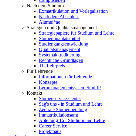
Campusleben
Nach dem Studium
Exmatrikulation und Vorlegalisation
Nach dem Abschluss
Alumni*ae
Strategien und Qualitätsmanagement
Strategiepapiere für Studium und Lehre
Studienqualitätsmittel
Studiengangsentwicklung
Qualitätsmanagement
Systemakkreditierung
Rechtliche Grundlagen
TU Lehrpreis
Für Lehrende
Informationen für Lehrende
Konzepte
Lernmanagementsystem Stud.IP
Kontakt
Studienservice-Center
Sag's uns - in Studium und Lehre
Zentrale Studienberatung
Immatrikulationsamt
Abteilung 16 - Studium und Lehre
Career Service
Projekthaus