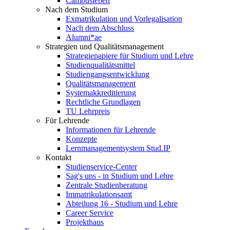
Campusleben
Nach dem Studium
Exmatrikulation und Vorlegalisation
Nach dem Abschluss
Alumni*ae
Strategien und Qualitätsmanagement
Strategiepapiere für Studium und Lehre
Studienqualitätsmittel
Studiengangsentwicklung
Qualitätsmanagement
Systemakkreditierung
Rechtliche Grundlagen
TU Lehrpreis
Für Lehrende
Informationen für Lehrende
Konzepte
Lernmanagementsystem Stud.IP
Kontakt
Studienservice-Center
Sag's uns - in Studium und Lehre
Zentrale Studienberatung
Immatrikulationsamt
Abteilung 16 - Studium und Lehre
Career Service
Projekthaus