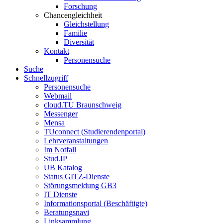
Forschung
Chancengleichheit
Gleichstellung
Familie
Diversität
Kontakt
Personensuche
Suche
Schnellzugriff
Personensuche
Webmail
cloud.TU Braunschweig
Messenger
Mensa
TUconnect (Studierendenportal)
Lehrveranstaltungen
Im Notfall
Stud.IP
UB Katalog
Status GITZ-Dienste
Störungsmeldung GB3
IT Dienste
Informationsportal (Beschäftigte)
Beratungsnavi
Linksammlung