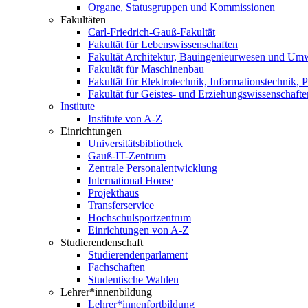
Organe, Statusgruppen und Kommissionen
Fakultäten
Carl-Friedrich-Gauß-Fakultät
Fakultät für Lebenswissenschaften
Fakultät Architektur, Bauingenieurwesen und Um
Fakultät für Maschinenbau
Fakultät für Elektrotechnik, Informationstechnik, 
Fakultät für Geistes- und Erziehungswissenschafte
Institute
Institute von A-Z
Einrichtungen
Universitätsbibliothek
Gauß-IT-Zentrum
Zentrale Personalentwicklung
International House
Projekthaus
Transferservice
Hochschulsportzentrum
Einrichtungen von A-Z
Studierendenschaft
Studierendenparlament
Fachschaften
Studentische Wahlen
Lehrer*innenbildung
Lehrer*innenfortbildung