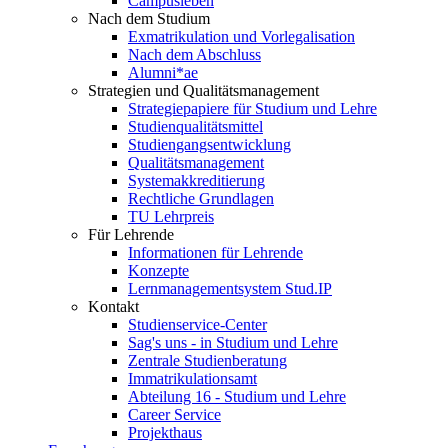
Campusleben
Nach dem Studium
Exmatrikulation und Vorlegalisation
Nach dem Abschluss
Alumni*ae
Strategien und Qualitätsmanagement
Strategiepapiere für Studium und Lehre
Studienqualitätsmittel
Studiengangsentwicklung
Qualitätsmanagement
Systemakkreditierung
Rechtliche Grundlagen
TU Lehrpreis
Für Lehrende
Informationen für Lehrende
Konzepte
Lernmanagementsystem Stud.IP
Kontakt
Studienservice-Center
Sag's uns - in Studium und Lehre
Zentrale Studienberatung
Immatrikulationsamt
Abteilung 16 - Studium und Lehre
Career Service
Projekthaus