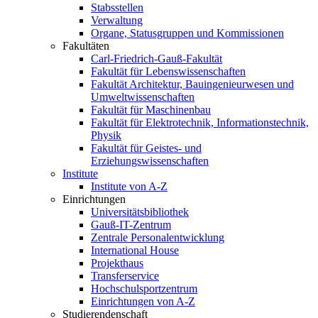
Stabsstellen
Verwaltung
Organe, Statusgruppen und Kommissionen
Fakultäten
Carl-Friedrich-Gauß-Fakultät
Fakultät für Lebenswissenschaften
Fakultät Architektur, Bauingenieurwesen und
Umweltwissenschaften
Fakultät für Maschinenbau
Fakultät für Elektrotechnik, Informationstechnik,
Physik
Fakultät für Geistes- und
Erziehungswissenschaften
Institute
Institute von A-Z
Einrichtungen
Universitätsbibliothek
Gauß-IT-Zentrum
Zentrale Personalentwicklung
International House
Projekthaus
Transferservice
Hochschulsportzentrum
Einrichtungen von A-Z
Studierendenschaft