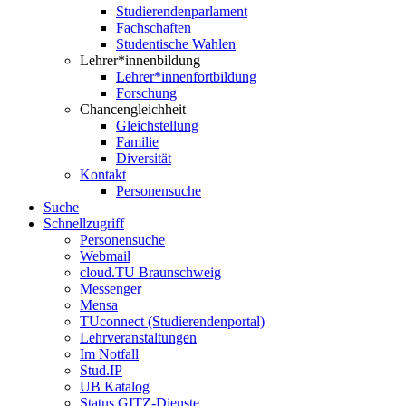
Studierendenparlament
Fachschaften
Studentische Wahlen
Lehrer*innenbildung
Lehrer*innenfortbildung
Forschung
Chancengleichheit
Gleichstellung
Familie
Diversität
Kontakt
Personensuche
Suche
Schnellzugriff
Personensuche
Webmail
cloud.TU Braunschweig
Messenger
Mensa
TUconnect (Studierendenportal)
Lehrveranstaltungen
Im Notfall
Stud.IP
UB Katalog
Status GITZ-Dienste