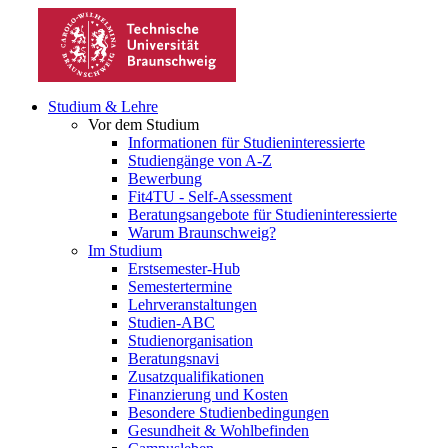
Studium & Lehre
Vor dem Studium
Informationen für Studieninteressierte
Studiengänge von A-Z
Bewerbung
Fit4TU - Self-Assessment
Beratungsangebote für Studieninteressierte
Warum Braunschweig?
Im Studium
Erstsemester-Hub
Semestertermine
Lehrveranstaltungen
Studien-ABC
Studienorganisation
Beratungsnavi
Zusatzqualifikationen
Finanzierung und Kosten
Besondere Studienbedingungen
Gesundheit & Wohlbefinden