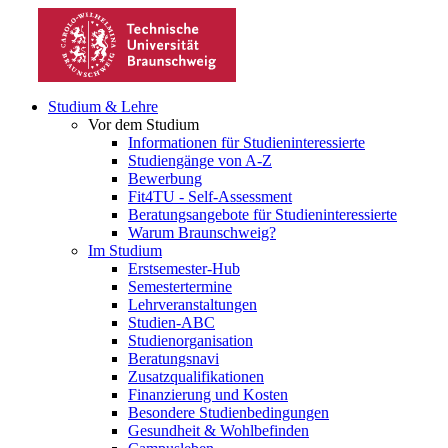
Studium & Lehre
Vor dem Studium
Informationen für Studieninteressierte
Studiengänge von A-Z
Bewerbung
Fit4TU - Self-Assessment
Beratungsangebote für Studieninteressierte
Warum Braunschweig?
Im Studium
Erstsemester-Hub
Semestertermine
Lehrveranstaltungen
Studien-ABC
Studienorganisation
Beratungsnavi
Zusatzqualifikationen
Finanzierung und Kosten
Besondere Studienbedingungen
Gesundheit & Wohlbefinden