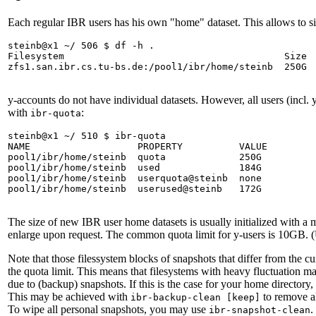
Each regular IBR users has his own "home" dataset. This allows to 
steinb@x1 ~/ 506 $ df -h .

Filesystem                                       Size  
zfs1.san.ibr.cs.tu-bs.de:/pool1/ibr/home/steinb  250G  
y-accounts do not have individual datasets. However, all users (incl. y
with
:
ibr-quota
steinb@x1 ~/ 510 $ ibr-quota 

NAME                   PROPERTY          VALUE         
pool1/ibr/home/steinb  quota             250G          
pool1/ibr/home/steinb  used              184G          
pool1/ibr/home/steinb  userquota@steinb  none          
pool1/ibr/home/steinb  userused@steinb   172G          
The size of new IBR user home datasets is usually initialized with a
enlarge upon request. The common quota limit for y-users is 10GB. 
Note that those filessystem blocks of snapshots that differ from the c
the quota limit. This means that filesystems with heavy fluctuation
due to (backup) snapshots. If this is the case for your home directo
This may be achieved with
to remove a
ibr-backup-clean [keep]
To wipe all personal snapshots, you may use
.
ibr-snapshot-clean