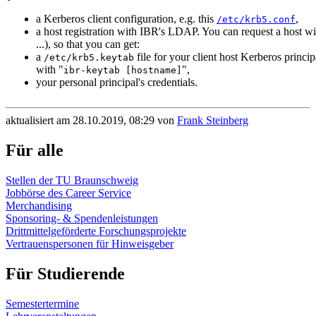
a Kerberos client configuration, e.g. this
,
/etc/krb5.conf
a host registration with IBR's LDAP. You can request a host w
...), so that you can get:
a
file for your client host Kerberos principa
/etc/krb5.keytab
with "
",
ibr-keytab [hostname]
your personal principal's credentials.
aktualisiert am 28.10.2019, 08:29 von
Frank Steinberg
Für alle
Stellen der TU Braunschweig
Jobbörse des Career Service
Merchandising
Sponsoring- & Spendenleistungen
Drittmittelgeförderte Forschungsprojekte
Vertrauenspersonen für Hinweisgeber
Für Studierende
Semestertermine