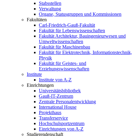
Stabsstellen
Verwaltung
Organe, Statusgruppen und Kommissionen
Fakultäten
Carl-Friedrich-Gauß-Fakultät
Fakultät für Lebenswissenschaften
Fakultät Architektur, Bauingenieurwesen und
Umweltwissenschaften
Fakultät für Maschinenbau
Fakultät für Elektrotechnik, Informationstechnik,
Physik
Fakultät für Geistes- und
Erziehungswissenschaften
Institute
Institute von A-Z
Einrichtungen
Universitätsbibliothek
Gauß-IT-Zentrum
Zentrale Personalentwicklung
International House
Projekthaus
Transferservice
Hochschulsportzentrum
Einrichtungen von A-Z
Studierendenschaft