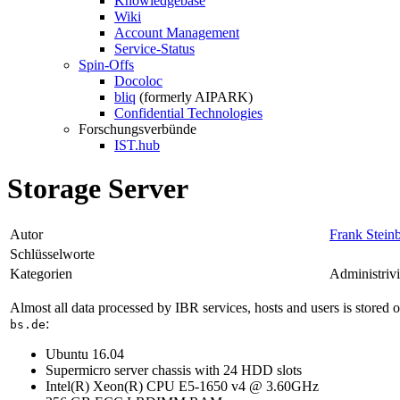
Knowledgebase
Wiki
Account Management
Service-Status
Spin-Offs
Docoloc
bliq
(formerly AIPARK)
Confidential Technologies
Forschungsverbünde
IST.hub
Storage Server
Autor
Frank Stein
Schlüsselworte
Kategorien
Administriv
Almost all data processed by IBR services, hosts and users is stored o
:
bs.de
Ubuntu 16.04
Supermicro server chassis with 24 HDD slots
Intel(R) Xeon(R) CPU E5-1650 v4 @ 3.60GHz