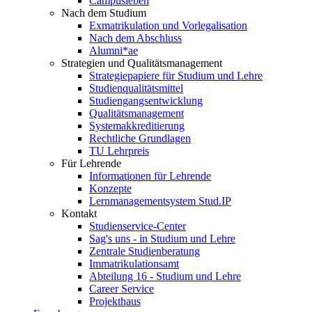
Campusleben
Nach dem Studium
Exmatrikulation und Vorlegalisation
Nach dem Abschluss
Alumni*ae
Strategien und Qualitätsmanagement
Strategiepapiere für Studium und Lehre
Studienqualitätsmittel
Studiengangsentwicklung
Qualitätsmanagement
Systemakkreditierung
Rechtliche Grundlagen
TU Lehrpreis
Für Lehrende
Informationen für Lehrende
Konzepte
Lernmanagementsystem Stud.IP
Kontakt
Studienservice-Center
Sag's uns - in Studium und Lehre
Zentrale Studienberatung
Immatrikulationsamt
Abteilung 16 - Studium und Lehre
Career Service
Projekthaus