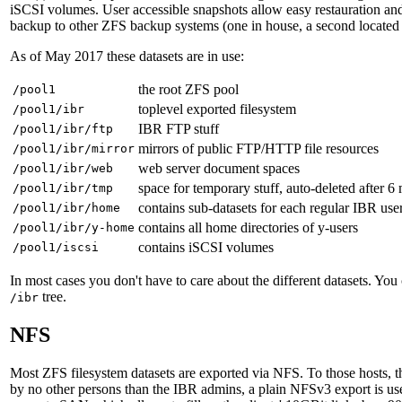
iSCSI volumes. User accessible snapshots allow easy restauration and
backup to other ZFS backup systems (one in house, a second located 
As of May 2017 these datasets are in use:
the root ZFS pool
/pool1
toplevel exported filesystem
/pool1/ibr
IBR FTP stuff
/pool1/ibr/ftp
mirrors of public FTP/HTTP file resources
/pool1/ibr/mirror
web server document spaces
/pool1/ibr/web
space for temporary stuff, auto-deleted after 6
/pool1/ibr/tmp
contains sub-datasets for each regular IBR use
/pool1/ibr/home
contains all home directories of y-users
/pool1/ibr/y-home
contains iSCSI volumes
/pool1/iscsi
In most cases you don't have to care about the different datasets. Yo
tree.
/ibr
NFS
Most ZFS filesystem datasets are exported via NFS. To those hosts, t
by no other persons than the IBR admins, a plain NFSv3 export is 