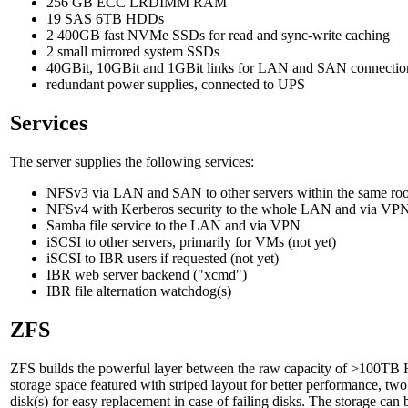
256 GB ECC LRDIMM RAM
19 SAS 6TB HDDs
2 400GB fast NVMe SSDs for read and sync-write caching
2 small mirrored system SSDs
40GBit, 10GBit and 1GBit links for LAN and SAN connectio
redundant power supplies, connected to UPS
Services
The server supplies the following services:
NFSv3 via LAN and SAN to other servers within the same r
NFSv4 with Kerberos security to the whole LAN and via VP
Samba file service to the LAN and via VPN
iSCSI to other servers, primarily for VMs (not yet)
iSCSI to IBR users if requested (not yet)
IBR web server backend ("xcmd")
IBR file alternation watchdog(s)
ZFS
ZFS builds the powerful layer between the raw capacity of >100T
storage space featured with striped layout for better performance, two p
disk(s) for easy replacement in case of failing disks. The storage can 