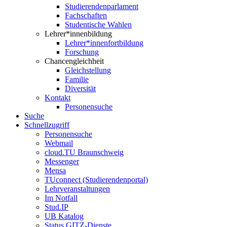
Studierendenparlament
Fachschaften
Studentische Wahlen
Lehrer*innenbildung
Lehrer*innenfortbildung
Forschung
Chancengleichheit
Gleichstellung
Familie
Diversität
Kontakt
Personensuche
Suche
Schnellzugriff
Personensuche
Webmail
cloud.TU Braunschweig
Messenger
Mensa
TUconnect (Studierendenportal)
Lehrveranstaltungen
Im Notfall
Stud.IP
UB Katalog
Status GITZ-Dienste