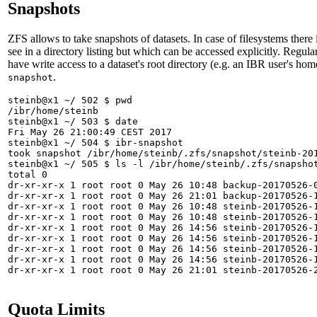
Snapshots
ZFS allows to take snapshots of datasets. In case of filesystems there
see in a directory listing but which can be accessed explicitly. Regul
have write access to a dataset's root directory (e.g. an IBR user's ho
.
snapshot
steinb@x1 ~/ 502 $ pwd

/ibr/home/steinb

steinb@x1 ~/ 503 $ date

Fri May 26 21:00:49 CEST 2017

steinb@x1 ~/ 504 $ ibr-snapshot 

took snapshot /ibr/home/steinb/.zfs/snapshot/steinb-201
steinb@x1 ~/ 505 $ ls -l /ibr/home/steinb/.zfs/snapshot
total 0

dr-xr-xr-x 1 root root 0 May 26 10:48 backup-20170526-0
dr-xr-xr-x 1 root root 0 May 26 21:01 backup-20170526-1
dr-xr-xr-x 1 root root 0 May 26 10:48 steinb-20170526-1
dr-xr-xr-x 1 root root 0 May 26 10:48 steinb-20170526-1
dr-xr-xr-x 1 root root 0 May 26 14:56 steinb-20170526-1
dr-xr-xr-x 1 root root 0 May 26 14:56 steinb-20170526-1
dr-xr-xr-x 1 root root 0 May 26 14:56 steinb-20170526-1
dr-xr-xr-x 1 root root 0 May 26 14:56 steinb-20170526-1
dr-xr-xr-x 1 root root 0 May 26 21:01 steinb-20170526-2
Quota Limits