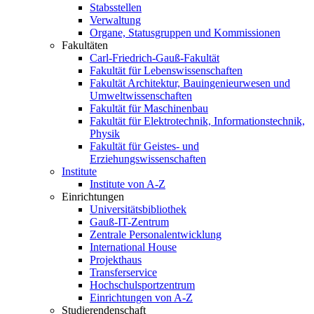
Stabsstellen
Verwaltung
Organe, Statusgruppen und Kommissionen
Fakultäten
Carl-Friedrich-Gauß-Fakultät
Fakultät für Lebenswissenschaften
Fakultät Architektur, Bauingenieurwesen und
Umweltwissenschaften
Fakultät für Maschinenbau
Fakultät für Elektrotechnik, Informationstechnik,
Physik
Fakultät für Geistes- und
Erziehungswissenschaften
Institute
Institute von A-Z
Einrichtungen
Universitätsbibliothek
Gauß-IT-Zentrum
Zentrale Personalentwicklung
International House
Projekthaus
Transferservice
Hochschulsportzentrum
Einrichtungen von A-Z
Studierendenschaft