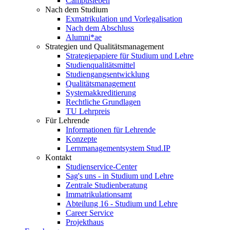
Campusleben
Nach dem Studium
Exmatrikulation und Vorlegalisation
Nach dem Abschluss
Alumni*ae
Strategien und Qualitätsmanagement
Strategiepapiere für Studium und Lehre
Studienqualitätsmittel
Studiengangsentwicklung
Qualitätsmanagement
Systemakkreditierung
Rechtliche Grundlagen
TU Lehrpreis
Für Lehrende
Informationen für Lehrende
Konzepte
Lernmanagementsystem Stud.IP
Kontakt
Studienservice-Center
Sag's uns - in Studium und Lehre
Zentrale Studienberatung
Immatrikulationsamt
Abteilung 16 - Studium und Lehre
Career Service
Projekthaus