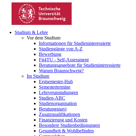
Studium & Lehre
Vor dem Studium
Informationen für Studieninteressierte
Studiengänge von A-Z
Bewerbung
Fit4TU - Self-Assessment
Beratungsangebote für Studieninteressierte
Warum Braunschweig?
Im Studium
Erstsemester-Hub
Semestertermine
Lehrveranstaltungen
Studien-ABC
Studienorganisation
Beratungsnavi
Zusatzqualifikationen
Finanzierung und Kosten
Besondere Studienbedingungen
Gesundheit & Wohlbefinden