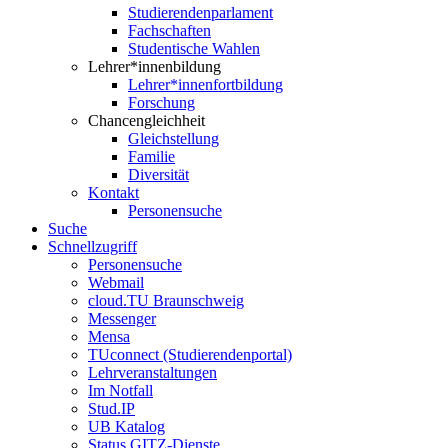
Studierendenparlament
Fachschaften
Studentische Wahlen
Lehrer*innenbildung
Lehrer*innenfortbildung
Forschung
Chancengleichheit
Gleichstellung
Familie
Diversität
Kontakt
Personensuche
Suche
Schnellzugriff
Personensuche
Webmail
cloud.TU Braunschweig
Messenger
Mensa
TUconnect (Studierendenportal)
Lehrveranstaltungen
Im Notfall
Stud.IP
UB Katalog
Status GITZ-Dienste