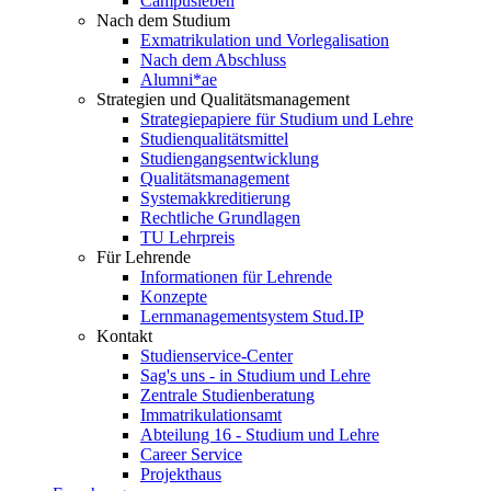
Campusleben
Nach dem Studium
Exmatrikulation und Vorlegalisation
Nach dem Abschluss
Alumni*ae
Strategien und Qualitätsmanagement
Strategiepapiere für Studium und Lehre
Studienqualitätsmittel
Studiengangsentwicklung
Qualitätsmanagement
Systemakkreditierung
Rechtliche Grundlagen
TU Lehrpreis
Für Lehrende
Informationen für Lehrende
Konzepte
Lernmanagementsystem Stud.IP
Kontakt
Studienservice-Center
Sag's uns - in Studium und Lehre
Zentrale Studienberatung
Immatrikulationsamt
Abteilung 16 - Studium und Lehre
Career Service
Projekthaus