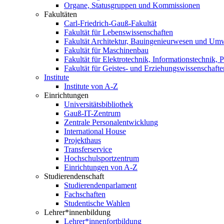
Organe, Statusgruppen und Kommissionen
Fakultäten
Carl-Friedrich-Gauß-Fakultät
Fakultät für Lebenswissenschaften
Fakultät Architektur, Bauingenieurwesen und Um
Fakultät für Maschinenbau
Fakultät für Elektrotechnik, Informationstechnik, 
Fakultät für Geistes- und Erziehungswissenschafte
Institute
Institute von A-Z
Einrichtungen
Universitätsbibliothek
Gauß-IT-Zentrum
Zentrale Personalentwicklung
International House
Projekthaus
Transferservice
Hochschulsportzentrum
Einrichtungen von A-Z
Studierendenschaft
Studierendenparlament
Fachschaften
Studentische Wahlen
Lehrer*innenbildung
Lehrer*innenfortbildung