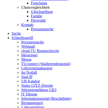
Forschung
Chancengleichheit
Gleichstellung
Familie
Diversität
Kontakt
Personensuche
Suche
Schnellzugriff
Personensuche
Webmail
cloud.TU Braunschweig
Messenger
Mensa
TUconnect (Studierendenportal)
Lehrveranstaltungen
Im Notfall
Stud.IP
UB Katalog
Status GITZ-Dienste
Störungsmeldung GB3
IT Dienste
Informationsportal (Beschäftigte)
Beratungsnavi
Linksammlung