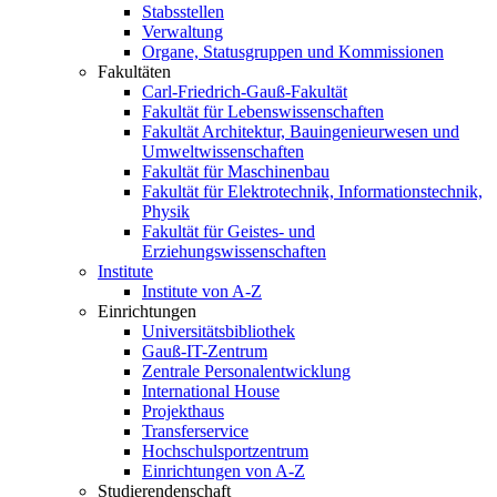
Stabsstellen
Verwaltung
Organe, Statusgruppen und Kommissionen
Fakultäten
Carl-Friedrich-Gauß-Fakultät
Fakultät für Lebenswissenschaften
Fakultät Architektur, Bauingenieurwesen und
Umweltwissenschaften
Fakultät für Maschinenbau
Fakultät für Elektrotechnik, Informationstechnik,
Physik
Fakultät für Geistes- und
Erziehungswissenschaften
Institute
Institute von A-Z
Einrichtungen
Universitätsbibliothek
Gauß-IT-Zentrum
Zentrale Personalentwicklung
International House
Projekthaus
Transferservice
Hochschulsportzentrum
Einrichtungen von A-Z
Studierendenschaft