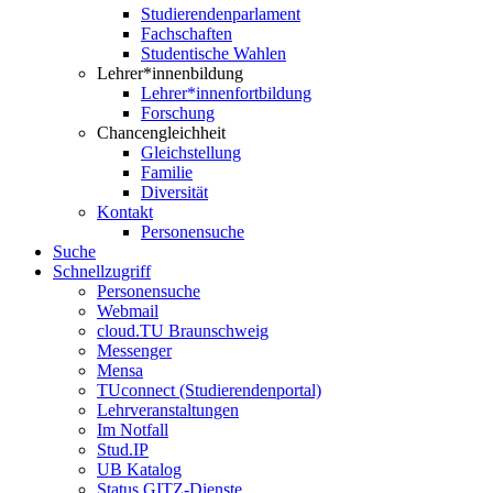
Studierendenparlament
Fachschaften
Studentische Wahlen
Lehrer*innenbildung
Lehrer*innenfortbildung
Forschung
Chancengleichheit
Gleichstellung
Familie
Diversität
Kontakt
Personensuche
Suche
Schnellzugriff
Personensuche
Webmail
cloud.TU Braunschweig
Messenger
Mensa
TUconnect (Studierendenportal)
Lehrveranstaltungen
Im Notfall
Stud.IP
UB Katalog
Status GITZ-Dienste