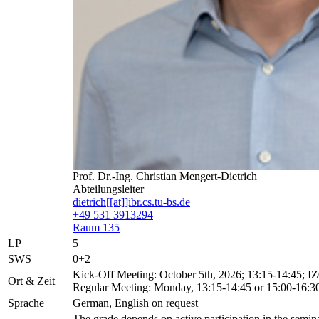
Prof. Dr.-Ing. Christian Mengert-Dietrich
Abteilungsleiter
dietrich[[at]]ibr.cs.tu-bs.de
+49 531 3913294
Raum 135
LP
5
SWS
0+2
Kick-Off Meeting: October 5th, 2026; 13:15-14:45; I
Ort & Zeit
Regular Meeting: Monday, 13:15-14:45 or 15:00-16:3
Sprache
German, English on request
The grade depends on active participation in the seminar