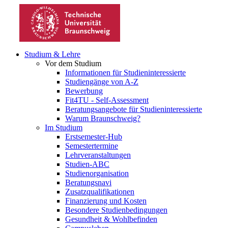
Studium & Lehre
Vor dem Studium
Informationen für Studieninteressierte
Studiengänge von A-Z
Bewerbung
Fit4TU - Self-Assessment
Beratungsangebote für Studieninteressierte
Warum Braunschweig?
Im Studium
Erstsemester-Hub
Semestertermine
Lehrveranstaltungen
Studien-ABC
Studienorganisation
Beratungsnavi
Zusatzqualifikationen
Finanzierung und Kosten
Besondere Studienbedingungen
Gesundheit & Wohlbefinden