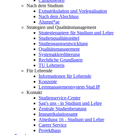
Campusleben
Nach dem Studium
Exmatrikulation und Vorlegalisation
Nach dem Abschluss
Alumni*ae
Strategien und Qualitätsmanagement
Strategiepapiere für Studium und Lehre
Studienqualitätsmittel
Studiengangsentwicklung
Qualitätsmanagement
Systemakkreditierung
Rechtliche Grundlagen
TU Lehrpreis
Für Lehrende
Informationen für Lehrende
Konzepte
Lernmanagementsystem Stud.IP
Kontakt
Studienservice-Center
Sag's uns - in Studium und Lehre
Zentrale Studienberatung
Immatrikulationsamt
Abteilung 16 - Studium und Lehre
Career Service
Projekthaus