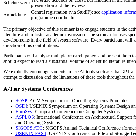
Scheinerwerb
presentation and the reviews.
Central registration (via StudIP); see
application infor
Anmeldung
programme coordinator.
The primary objective of this seminar is to engage students in the active
literature and to foster academic discussion. The seminar focuses spec
developments in the field of system software. Every participant will ge
direction of his contributions.
Participants will analyze multiple research papers and present them t
should expect to read a substantial volume of scientific literature inten
We explicitly encourage students to use AI tools such as ChatGPT a
attempt to discussion and the limitations of these tools throughout the
A-Tier Systems Conferences
SOSP
: ACM Symposium on Operating Systems Principles
OSDI
: USENIX Symposium on Operating Systems Design an
EuroSys
: European Conference on Computer Systems
ASPLOS
: International Conference on Architectural Suppor
and Operating Systems
SIGOPS ATC
: SIGOPS Annual Technical Conference (form
USENIX FAST
: USENIX Conference on File and Storage Te