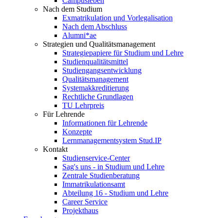
Campusleben
Nach dem Studium
Exmatrikulation und Vorlegalisation
Nach dem Abschluss
Alumni*ae
Strategien und Qualitätsmanagement
Strategiepapiere für Studium und Lehre
Studienqualitätsmittel
Studiengangsentwicklung
Qualitätsmanagement
Systemakkreditierung
Rechtliche Grundlagen
TU Lehrpreis
Für Lehrende
Informationen für Lehrende
Konzepte
Lernmanagementsystem Stud.IP
Kontakt
Studienservice-Center
Sag's uns - in Studium und Lehre
Zentrale Studienberatung
Immatrikulationsamt
Abteilung 16 - Studium und Lehre
Career Service
Projekthaus