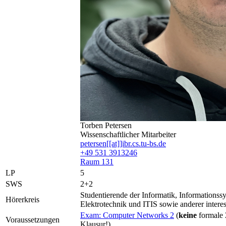
Torben Petersen
Wissenschaftlicher Mitarbeiter
petersen[[at]]ibr.cs.tu-bs.de
+49 531 3913246
Raum 131
LP
5
SWS
2+2
Studentierende der Informatik, Informationssy
Hörerkreis
Elektrotechnik und ITIS sowie anderer intere
Exam: Computer Networks 2
(
keine
formale 
Voraussetzungen
Klausur!)