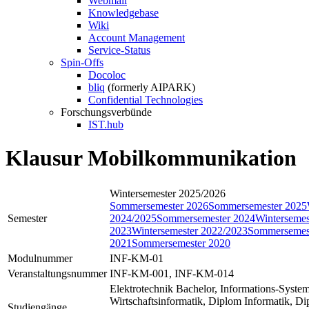
Webmail
Knowledgebase
Wiki
Account Management
Service-Status
Spin-Offs
Docoloc
bliq
(formerly AIPARK)
Confidential Technologies
Forschungsverbünde
IST.hub
Klausur Mobilkommunikation
Wintersemester 2025/2026
Sommersemester 2026
Sommersemester 2025
Semester
2024/2025
Sommersemester 2024
Wintersemes
2023
Wintersemester 2022/2023
Sommersemes
2021
Sommersemester 2020
Modulnummer
INF-KM-01
Veranstaltungsnummer
INF-KM-001, INF-KM-014
Elektrotechnik Bachelor, Informations-Syste
Wirtschaftsinformatik, Diplom Informatik, D
Studiengänge