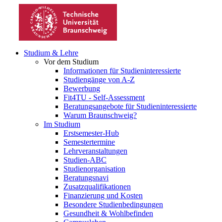
Studium & Lehre
Vor dem Studium
Informationen für Studieninteressierte
Studiengänge von A-Z
Bewerbung
Fit4TU - Self-Assessment
Beratungsangebote für Studieninteressierte
Warum Braunschweig?
Im Studium
Erstsemester-Hub
Semestertermine
Lehrveranstaltungen
Studien-ABC
Studienorganisation
Beratungsnavi
Zusatzqualifikationen
Finanzierung und Kosten
Besondere Studienbedingungen
Gesundheit & Wohlbefinden