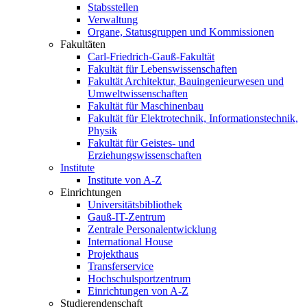
Stabsstellen
Verwaltung
Organe, Statusgruppen und Kommissionen
Fakultäten
Carl-Friedrich-Gauß-Fakultät
Fakultät für Lebenswissenschaften
Fakultät Architektur, Bauingenieurwesen und
Umweltwissenschaften
Fakultät für Maschinenbau
Fakultät für Elektrotechnik, Informationstechnik,
Physik
Fakultät für Geistes- und
Erziehungswissenschaften
Institute
Institute von A-Z
Einrichtungen
Universitätsbibliothek
Gauß-IT-Zentrum
Zentrale Personalentwicklung
International House
Projekthaus
Transferservice
Hochschulsportzentrum
Einrichtungen von A-Z
Studierendenschaft