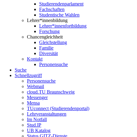
Studierendenparlament
Fachschaften
Studentische Wahlen
Lehrer*innenbildung
Lehrer*innenfortbildung
Forschung
Chancengleichheit
Gleichstellung
Familie
Diversität
Kontakt
Personensuche
Suche
Schnellzugriff
Personensuche
Webmail
cloud.TU Braunschweig
Messenger
Mensa
TUconnect (Studierendenportal)
Lehrveranstaltungen
Im Notfall
Stud.IP
UB Katalog
Status GITZ-Dienste