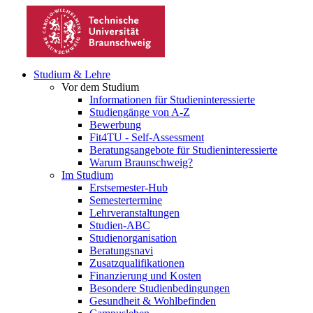
Studium & Lehre
Vor dem Studium
Informationen für Studieninteressierte
Studiengänge von A-Z
Bewerbung
Fit4TU - Self-Assessment
Beratungsangebote für Studieninteressierte
Warum Braunschweig?
Im Studium
Erstsemester-Hub
Semestertermine
Lehrveranstaltungen
Studien-ABC
Studienorganisation
Beratungsnavi
Zusatzqualifikationen
Finanzierung und Kosten
Besondere Studienbedingungen
Gesundheit & Wohlbefinden