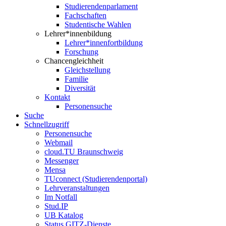
Studierendenparlament
Fachschaften
Studentische Wahlen
Lehrer*innenbildung
Lehrer*innenfortbildung
Forschung
Chancengleichheit
Gleichstellung
Familie
Diversität
Kontakt
Personensuche
Suche
Schnellzugriff
Personensuche
Webmail
cloud.TU Braunschweig
Messenger
Mensa
TUconnect (Studierendenportal)
Lehrveranstaltungen
Im Notfall
Stud.IP
UB Katalog
Status GITZ-Dienste