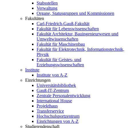
Stabsstellen
Verwaltung
Organe, Statusgruppen und Kommissionen
Fakultäten
Carl-Friedrich-Gauß-Fakultät
Fakultät für Lebenswissenschaften
Fakultät Architektur, Bauingenieurwesen und
Umweltwissenschaften
Fakultät für Maschinenbau
Fakultät für Elektrotechnik, Informationstechnik,
Physik
Fakultät für Geistes- und
Erziehungswissenschaften
Institute
Institute von A-Z
Einrichtungen
Universitätsbibliothek
Gauß-IT-Zentrum
Zentrale Personalentwicklung
International House
Projekthaus
Transferservice
Hochschulsportzentrum
Einrichtungen von A-Z
Studierendenschaft