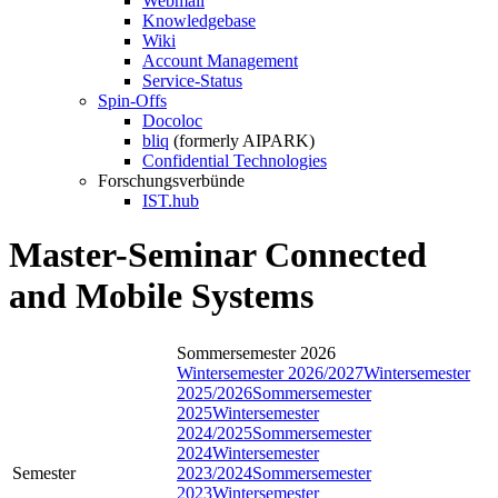
Webmail
Knowledgebase
Wiki
Account Management
Service-Status
Spin-Offs
Docoloc
bliq
(formerly AIPARK)
Confidential Technologies
Forschungsverbünde
IST.hub
Master-Seminar Connected
and Mobile Systems
Sommersemester 2026
Wintersemester 2026/2027
Wintersemester
2025/2026
Sommersemester
2025
Wintersemester
2024/2025
Sommersemester
2024
Wintersemester
Semester
2023/2024
Sommersemester
2023
Wintersemester