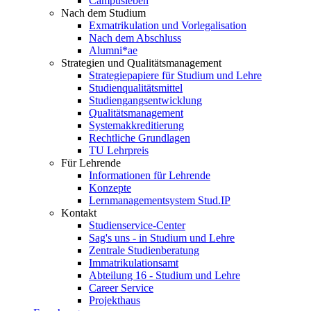
Campusleben
Nach dem Studium
Exmatrikulation und Vorlegalisation
Nach dem Abschluss
Alumni*ae
Strategien und Qualitätsmanagement
Strategiepapiere für Studium und Lehre
Studienqualitätsmittel
Studiengangsentwicklung
Qualitätsmanagement
Systemakkreditierung
Rechtliche Grundlagen
TU Lehrpreis
Für Lehrende
Informationen für Lehrende
Konzepte
Lernmanagementsystem Stud.IP
Kontakt
Studienservice-Center
Sag's uns - in Studium und Lehre
Zentrale Studienberatung
Immatrikulationsamt
Abteilung 16 - Studium und Lehre
Career Service
Projekthaus