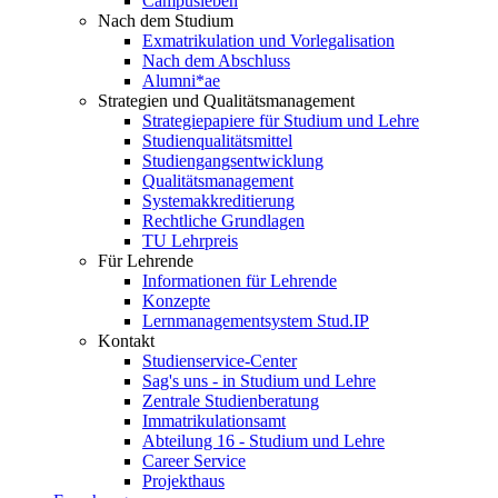
Campusleben
Nach dem Studium
Exmatrikulation und Vorlegalisation
Nach dem Abschluss
Alumni*ae
Strategien und Qualitätsmanagement
Strategiepapiere für Studium und Lehre
Studienqualitätsmittel
Studiengangsentwicklung
Qualitätsmanagement
Systemakkreditierung
Rechtliche Grundlagen
TU Lehrpreis
Für Lehrende
Informationen für Lehrende
Konzepte
Lernmanagementsystem Stud.IP
Kontakt
Studienservice-Center
Sag's uns - in Studium und Lehre
Zentrale Studienberatung
Immatrikulationsamt
Abteilung 16 - Studium und Lehre
Career Service
Projekthaus