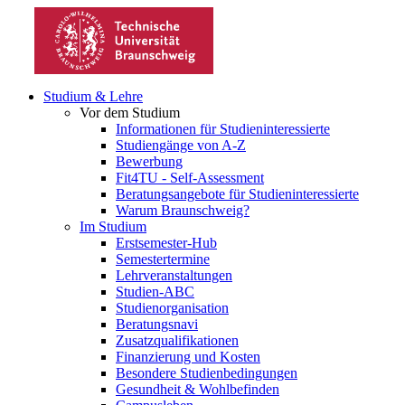
Studium & Lehre
Vor dem Studium
Informationen für Studieninteressierte
Studiengänge von A-Z
Bewerbung
Fit4TU - Self-Assessment
Beratungsangebote für Studieninteressierte
Warum Braunschweig?
Im Studium
Erstsemester-Hub
Semestertermine
Lehrveranstaltungen
Studien-ABC
Studienorganisation
Beratungsnavi
Zusatzqualifikationen
Finanzierung und Kosten
Besondere Studienbedingungen
Gesundheit & Wohlbefinden