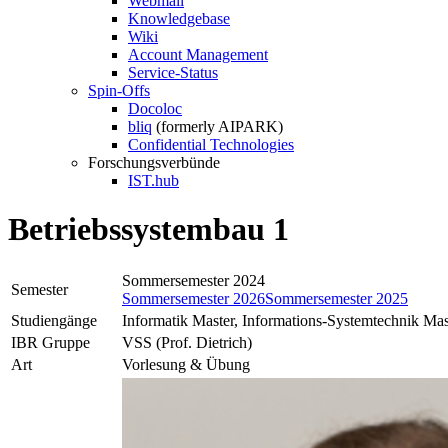
Webmail
Knowledgebase
Wiki
Account Management
Service-Status
Spin-Offs
Docoloc
bliq
(formerly AIPARK)
Confidential Technologies
Forschungsverbünde
IST.hub
Betriebssystembau 1
Sommersemester 2024
Semester
Sommersemester 2026
Sommersemester 2025
Studiengänge
Informatik Master, Informations-Systemtechnik Mas
IBR Gruppe
VSS (Prof. Dietrich)
Art
Vorlesung & Übung