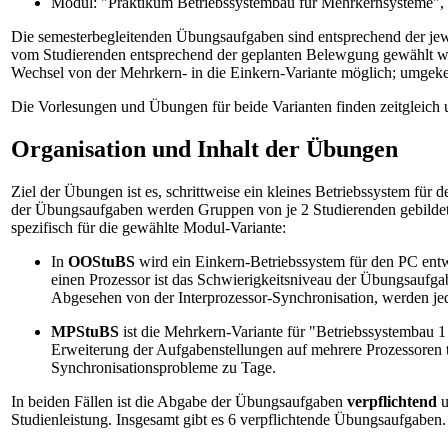
Modul: "Praktikum Betriebssystembau für Mehrkernsysteme", 
Die semesterbegleitenden Übungsaufgaben sind entsprechend der jew
vom Studierenden entsprechend der geplanten Belewgung gewählt we
Wechsel von der Mehrkern- in die Einkern-Variante möglich; umgekeh
Die Vorlesungen und Übungen für beide Varianten finden zeitgleich 
Organisation und Inhalt der Übungen
Ziel der Übungen ist es, schrittweise ein kleines Betriebssystem für
der Übungsaufgaben werden Gruppen von je 2 Studierenden gebildet.
spezifisch für die gewählte Modul-Variante:
In
OOStuBS
wird ein Einkern-Betriebssystem für den PC entw
einen Prozessor ist das Schwierigkeitsniveau der Übungsaufgab
Abgesehen von der Interprozessor-Synchronisation, werden je
MPStuBS
ist die Mehrkern-Variante für "Betriebssystembau 
Erweiterung der Aufgabenstellungen auf mehrere Prozessoren t
Synchronisationsprobleme zu Tage.
In beiden Fällen ist die Abgabe der Übungsaufgaben
verpflichtend
u
Studienleistung. Insgesamt gibt es 6 verpflichtende Übungsaufgaben.