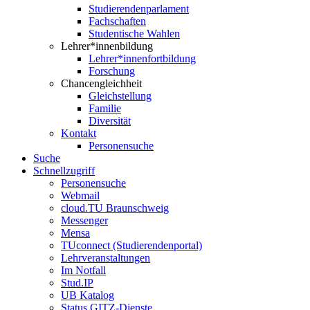
Studierendenparlament
Fachschaften
Studentische Wahlen
Lehrer*innenbildung
Lehrer*innenfortbildung
Forschung
Chancengleichheit
Gleichstellung
Familie
Diversität
Kontakt
Personensuche
Suche
Schnellzugriff
Personensuche
Webmail
cloud.TU Braunschweig
Messenger
Mensa
TUconnect (Studierendenportal)
Lehrveranstaltungen
Im Notfall
Stud.IP
UB Katalog
Status GITZ-Dienste