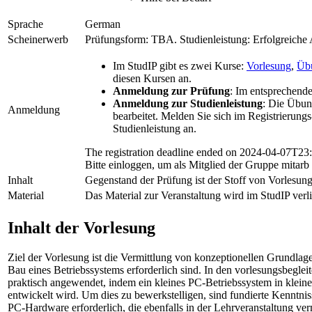
Sprache
German
Scheinerwerb
Prüfungsform: TBA. Studienleistung: Erfolgreiche
Im StudIP gibt es zwei Kurse:
Vorlesung
,
Üb
diesen Kursen an.
Anmeldung zur Prüfung
: Im entsprechend
Anmeldung zur Studienleistung
: Die Übu
Anmeldung
bearbeitet. Melden Sie sich im Registrierung
Studienleistung an.
The registration deadline ended on 2024-04-07T23
Bitte einloggen, um als Mitglied der Gruppe mitarb
Inhalt
Gegenstand der Prüfung ist der Stoff von Vorlesu
Material
Das Material zur Veranstaltung wird im StudIP verli
Inhalt der Vorlesung
Ziel der Vorlesung ist die Vermittlung von konzeptionellen Grundlag
Bau eines Betriebssystems erforderlich sind. In den vorlesungsbegl
praktisch angewendet, indem ein kleines PC-Betriebssystem in klei
entwickelt wird. Um dies zu bewerkstelligen, sind fundierte Kenntn
PC-Hardware erforderlich, die ebenfalls in der Lehrveranstaltung ver