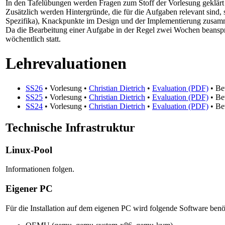
In den Tafelübungen werden Fragen zum Stoff der Vorlesung geklärt
Zusätzlich werden Hintergründe, die für die Aufgaben relevant sind, 
Spezifika), Knackpunkte im Design und der Implementierung zusam
Da die Bearbeitung einer Aufgabe in der Regel zwei Wochen beanspr
wöchentlich statt.
Lehrevaluationen
SS26
• Vorlesung •
Christian Dietrich
•
Evaluation (PDF)
• Be
SS25
• Vorlesung •
Christian Dietrich
•
Evaluation (PDF)
• Be
SS24
• Vorlesung •
Christian Dietrich
•
Evaluation (PDF)
• Be
Technische Infrastruktur
Linux-Pool
Informationen folgen.
Eigener PC
Für die Installation auf dem eigenen PC wird folgende Software benöt