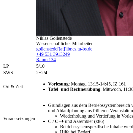
Niklas Gollenstede
Wissenschaftlicher Mitarbeiter
gollenstede[[at]]ibr.cs.tu-bs.de
+49 531 3913249
Raum 134
LP
5/10
SWS
2+2/4
Vorlesung
: Montag, 13:15-14:45, IZ 161
Ort & Zeit
Tafel- und Rechnerübung
: Mittwoch, 11:3
Grundlagen aus dem Betriebssystembereich 
und Ablaufplanung aus früheren Veranstaltun
Wiederholung und Vertiefung in Vorl
Voraussetzungen
C /
C++
und Assembler (x86)
Betriebssystemspezifische Inhalte wer
Hilfe bei Bedarf