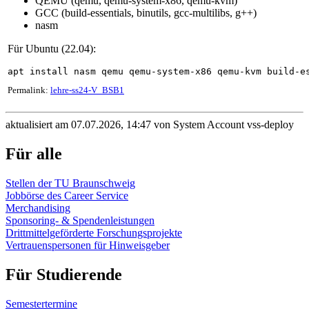
QEMU (qemu, qemu-system-x86, qemu-kvm)
GCC (build-essentials, binutils, gcc-multilibs, g++)
nasm
Für Ubuntu (22.04):
Permalink:
lehre-ss24-V_BSB1
aktualisiert am 07.07.2026, 14:47 von System Account vss-deploy
Für alle
Stellen der TU Braunschweig
Jobbörse des Career Service
Merchandising
Sponsoring- & Spendenleistungen
Drittmittelgeförderte Forschungsprojekte
Vertrauenspersonen für Hinweisgeber
Für Studierende
Semestertermine