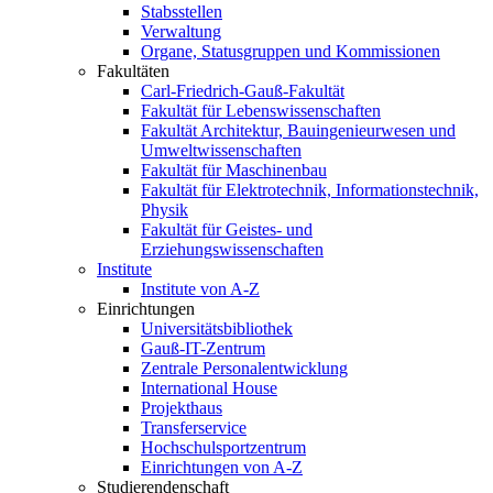
Stabsstellen
Verwaltung
Organe, Statusgruppen und Kommissionen
Fakultäten
Carl-Friedrich-Gauß-Fakultät
Fakultät für Lebenswissenschaften
Fakultät Architektur, Bauingenieurwesen und
Umweltwissenschaften
Fakultät für Maschinenbau
Fakultät für Elektrotechnik, Informationstechnik,
Physik
Fakultät für Geistes- und
Erziehungswissenschaften
Institute
Institute von A-Z
Einrichtungen
Universitätsbibliothek
Gauß-IT-Zentrum
Zentrale Personalentwicklung
International House
Projekthaus
Transferservice
Hochschulsportzentrum
Einrichtungen von A-Z
Studierendenschaft