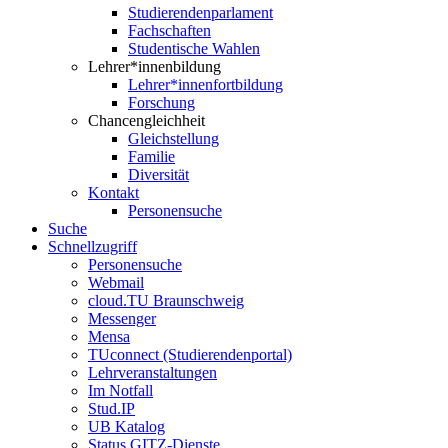
Studierendenparlament
Fachschaften
Studentische Wahlen
Lehrer*innenbildung
Lehrer*innenfortbildung
Forschung
Chancengleichheit
Gleichstellung
Familie
Diversität
Kontakt
Personensuche
Suche
Schnellzugriff
Personensuche
Webmail
cloud.TU Braunschweig
Messenger
Mensa
TUconnect (Studierendenportal)
Lehrveranstaltungen
Im Notfall
Stud.IP
UB Katalog
Status GITZ-Dienste