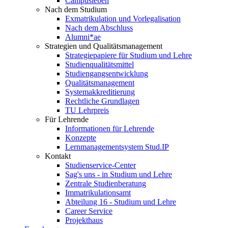
Campusleben
Nach dem Studium
Exmatrikulation und Vorlegalisation
Nach dem Abschluss
Alumni*ae
Strategien und Qualitätsmanagement
Strategiepapiere für Studium und Lehre
Studienqualitätsmittel
Studiengangsentwicklung
Qualitätsmanagement
Systemakkreditierung
Rechtliche Grundlagen
TU Lehrpreis
Für Lehrende
Informationen für Lehrende
Konzepte
Lernmanagementsystem Stud.IP
Kontakt
Studienservice-Center
Sag's uns - in Studium und Lehre
Zentrale Studienberatung
Immatrikulationsamt
Abteilung 16 - Studium und Lehre
Career Service
Projekthaus