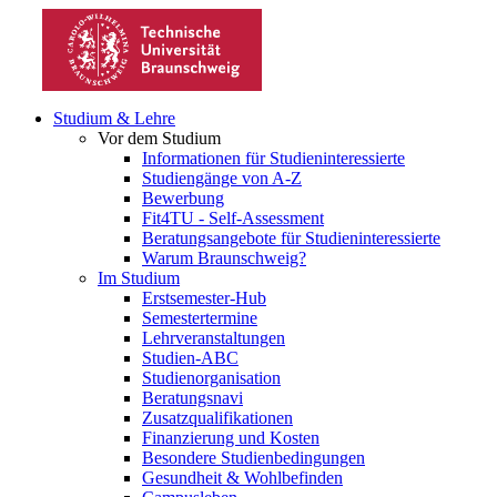
Studium & Lehre
Vor dem Studium
Informationen für Studieninteressierte
Studiengänge von A-Z
Bewerbung
Fit4TU - Self-Assessment
Beratungsangebote für Studieninteressierte
Warum Braunschweig?
Im Studium
Erstsemester-Hub
Semestertermine
Lehrveranstaltungen
Studien-ABC
Studienorganisation
Beratungsnavi
Zusatzqualifikationen
Finanzierung und Kosten
Besondere Studienbedingungen
Gesundheit & Wohlbefinden