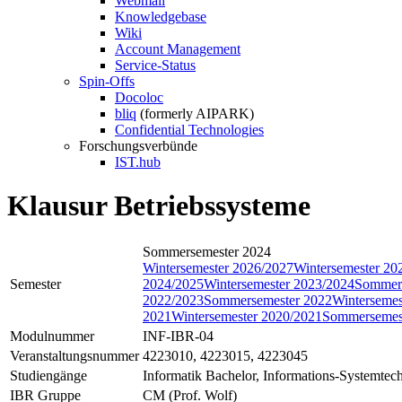
Webmail
Knowledgebase
Wiki
Account Management
Service-Status
Spin-Offs
Docoloc
bliq
(formerly AIPARK)
Confidential Technologies
Forschungsverbünde
IST.hub
Klausur Betriebssysteme
Sommersemester 2024
Wintersemester 2026/2027
Wintersemester 20
Semester
2024/2025
Wintersemester 2023/2024
Sommers
2022/2023
Sommersemester 2022
Wintersemes
2021
Wintersemester 2020/2021
Sommersemes
Modulnummer
INF-IBR-04
Veranstaltungsnummer
4223010, 4223015, 4223045
Studiengänge
Informatik Bachelor, Informations-Systemtec
IBR Gruppe
CM (Prof. Wolf)