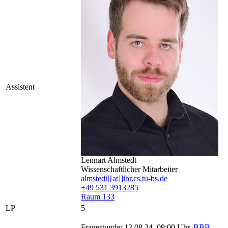
Assistent
Lennart Almstedt
Wissenschaftlicher Mitarbeiter
almstedt[[at]]ibr.cs.tu-bs.de
+49 531 3913285
Raum 133
LP
5
Fragestunde: 12.08.24, 09:00 Uhr,
BBB