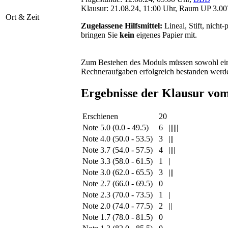
Klausur: 21.08.24, 11:00 Uhr, Raum UP 3.00
Ort & Zeit
Zugelassene Hilfsmittel:
Lineal, Stift, nicht
bringen Sie
kein
eigenes Papier mit.
Zum Bestehen des Moduls müssen sowohl eine
Rechneraufgaben erfolgreich bestanden werd
Ergebnisse der Klausur vom
Erschienen
20
Note 5.0 (0.0 - 49.5)
6
||||||
Note 4.0 (50.0 - 53.5)
3
|||
Note 3.7 (54.0 - 57.5)
4
||||
Note 3.3 (58.0 - 61.5)
1
|
Note 3.0 (62.0 - 65.5)
3
|||
Note 2.7 (66.0 - 69.5)
0
Note 2.3 (70.0 - 73.5)
1
|
Note 2.0 (74.0 - 77.5)
2
||
Note 1.7 (78.0 - 81.5)
0