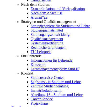
Campusleben
Nach dem Studium
Exmatrikulation und Vorlegalisation
Nach dem Abschluss
Alumni*ae
Strategien und Qualitätsmanagement
Strategiepapiere für Studium und Lehre
Studienqualitätsmittel
Studiengangsentwicklung
Qualitätsmanagement
Systemakkreditierung
Rechtliche Grundlagen
TU Lehrpreis
Für Lehrende
Informationen für Lehrende
Konzepte
Lernmanagementsystem Stud.IP
Kontakt
Studienservice-Center
Sag's uns - in Studium und Lehre
Zentrale Studienberatung
Immatrikulationsamt
Abteilung 16 - Studium und Lehre
Career Service
Projekthaus