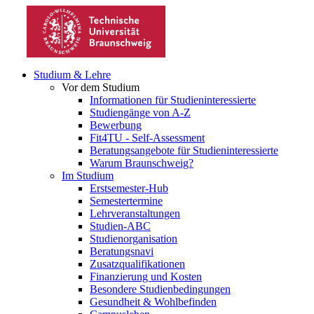
Studium & Lehre
Vor dem Studium
Informationen für Studieninteressierte
Studiengänge von A-Z
Bewerbung
Fit4TU - Self-Assessment
Beratungsangebote für Studieninteressierte
Warum Braunschweig?
Im Studium
Erstsemester-Hub
Semestertermine
Lehrveranstaltungen
Studien-ABC
Studienorganisation
Beratungsnavi
Zusatzqualifikationen
Finanzierung und Kosten
Besondere Studienbedingungen
Gesundheit & Wohlbefinden