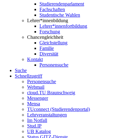
Studierendenparlament
Fachschaften
Studentische Wahlen
Lehrer*innenbildung
Lehrer*innenfortbildung
Forschung
Chancengleichheit
Gleichstellung
Familie
Diversität
Kontakt
Personensuche
Suche
Schnellzugriff
Personensuche
Webmail
cloud.TU Braunschweig
Messenger
Mensa
TUconnect (Studierendenportal)
Lehrveranstaltungen
Im Notfall
Stud.IP
UB Katalog
Status GITZ-Dienste