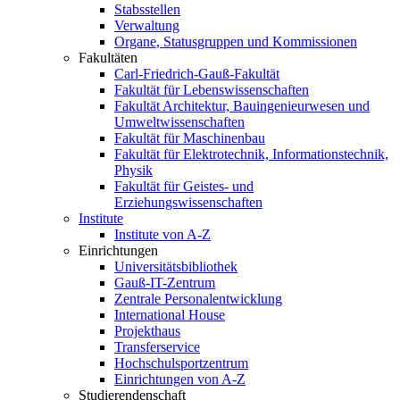
Stabsstellen
Verwaltung
Organe, Statusgruppen und Kommissionen
Fakultäten
Carl-Friedrich-Gauß-Fakultät
Fakultät für Lebenswissenschaften
Fakultät Architektur, Bauingenieurwesen und
Umweltwissenschaften
Fakultät für Maschinenbau
Fakultät für Elektrotechnik, Informationstechnik,
Physik
Fakultät für Geistes- und
Erziehungswissenschaften
Institute
Institute von A-Z
Einrichtungen
Universitätsbibliothek
Gauß-IT-Zentrum
Zentrale Personalentwicklung
International House
Projekthaus
Transferservice
Hochschulsportzentrum
Einrichtungen von A-Z
Studierendenschaft