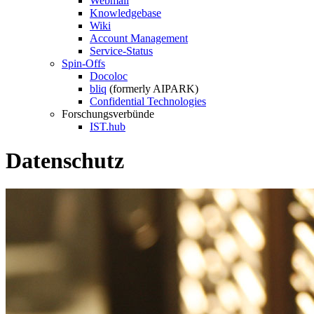
Webmail
Knowledgebase
Wiki
Account Management
Service-Status
Spin-Offs
Docoloc
bliq
(formerly AIPARK)
Confidential Technologies
Forschungsverbünde
IST.hub
Datenschutz