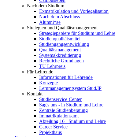
Campusleben
Nach dem Studium
Exmatrikulation und Vorlegalisation
Nach dem Abschluss
Alumni*ae
Strategien und Qualitätsmanagement
Strategiepapiere für Studium und Lehre
Studienqualitätsmittel
Studiengangsentwicklung
Qualitätsmanagement
Systemakkreditierung
Rechtliche Grundlagen
TU Lehrpreis
Für Lehrende
Informationen für Lehrende
Konzepte
Lernmanagementsystem Stud.IP
Kontakt
Studienservice-Center
Sag's uns - in Studium und Lehre
Zentrale Studienberatung
Immatrikulationsamt
Abteilung 16 - Studium und Lehre
Career Service
Projekthaus