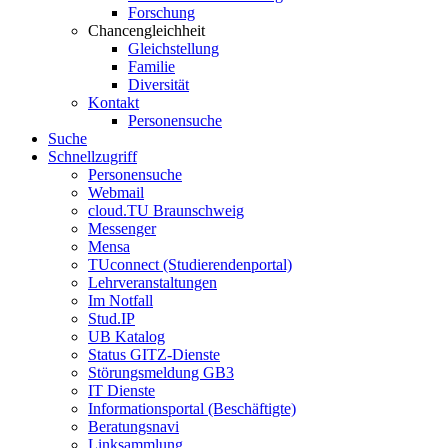
Forschung
Chancengleichheit
Gleichstellung
Familie
Diversität
Kontakt
Personensuche
Suche
Schnellzugriff
Personensuche
Webmail
cloud.TU Braunschweig
Messenger
Mensa
TUconnect (Studierendenportal)
Lehrveranstaltungen
Im Notfall
Stud.IP
UB Katalog
Status GITZ-Dienste
Störungsmeldung GB3
IT Dienste
Informationsportal (Beschäftigte)
Beratungsnavi
Linksammlung