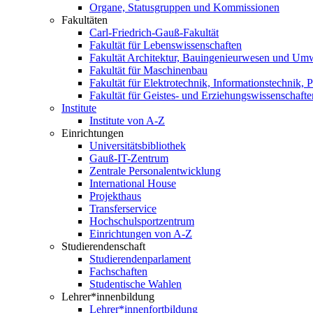
Organe, Statusgruppen und Kommissionen
Fakultäten
Carl-Friedrich-Gauß-Fakultät
Fakultät für Lebenswissenschaften
Fakultät Architektur, Bauingenieurwesen und Um
Fakultät für Maschinenbau
Fakultät für Elektrotechnik, Informationstechnik, 
Fakultät für Geistes- und Erziehungswissenschafte
Institute
Institute von A-Z
Einrichtungen
Universitätsbibliothek
Gauß-IT-Zentrum
Zentrale Personalentwicklung
International House
Projekthaus
Transferservice
Hochschulsportzentrum
Einrichtungen von A-Z
Studierendenschaft
Studierendenparlament
Fachschaften
Studentische Wahlen
Lehrer*innenbildung
Lehrer*innenfortbildung