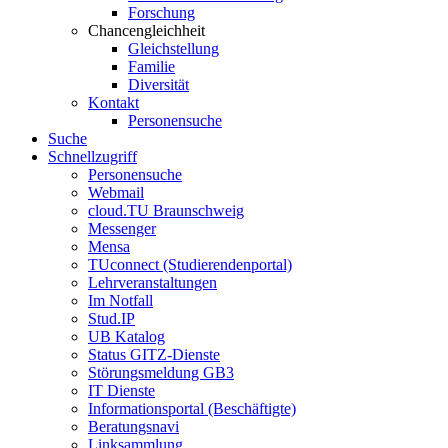
Forschung
Chancengleichheit
Gleichstellung
Familie
Diversität
Kontakt
Personensuche
Suche
Schnellzugriff
Personensuche
Webmail
cloud.TU Braunschweig
Messenger
Mensa
TUconnect (Studierendenportal)
Lehrveranstaltungen
Im Notfall
Stud.IP
UB Katalog
Status GITZ-Dienste
Störungsmeldung GB3
IT Dienste
Informationsportal (Beschäftigte)
Beratungsnavi
Linksammlung