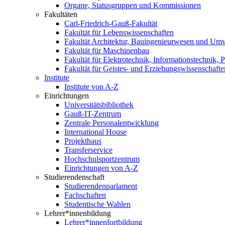
Organe, Statusgruppen und Kommissionen
Fakultäten
Carl-Friedrich-Gauß-Fakultät
Fakultät für Lebenswissenschaften
Fakultät Architektur, Bauingenieurwesen und Um
Fakultät für Maschinenbau
Fakultät für Elektrotechnik, Informationstechnik, 
Fakultät für Geistes- und Erziehungswissenschafte
Institute
Institute von A-Z
Einrichtungen
Universitätsbibliothek
Gauß-IT-Zentrum
Zentrale Personalentwicklung
International House
Projekthaus
Transferservice
Hochschulsportzentrum
Einrichtungen von A-Z
Studierendenschaft
Studierendenparlament
Fachschaften
Studentische Wahlen
Lehrer*innenbildung
Lehrer*innenfortbildung