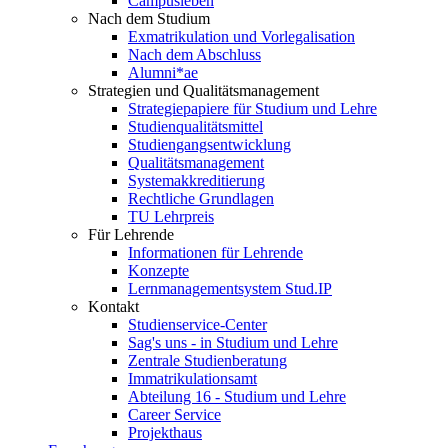
Campusleben
Nach dem Studium
Exmatrikulation und Vorlegalisation
Nach dem Abschluss
Alumni*ae
Strategien und Qualitätsmanagement
Strategiepapiere für Studium und Lehre
Studienqualitätsmittel
Studiengangsentwicklung
Qualitätsmanagement
Systemakkreditierung
Rechtliche Grundlagen
TU Lehrpreis
Für Lehrende
Informationen für Lehrende
Konzepte
Lernmanagementsystem Stud.IP
Kontakt
Studienservice-Center
Sag's uns - in Studium und Lehre
Zentrale Studienberatung
Immatrikulationsamt
Abteilung 16 - Studium und Lehre
Career Service
Projekthaus